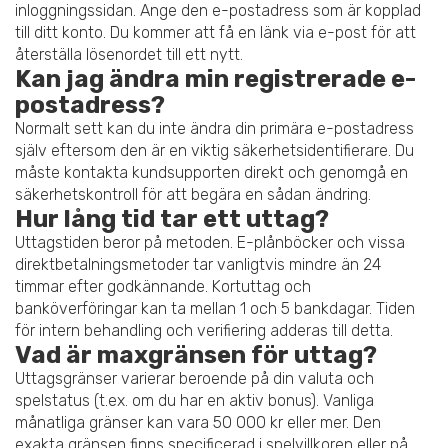
inloggningssidan. Ange den e-postadress som är kopplad
till ditt konto. Du kommer att få en länk via e-post för att
återställa lösenordet till ett nytt.
Kan jag ändra min registrerade e-
postadress?
Normalt sett kan du inte ändra din primära e-postadress
själv eftersom den är en viktig säkerhetsidentifierare. Du
måste kontakta kundsupporten direkt och genomgå en
säkerhetskontroll för att begära en sådan ändring.
Hur lång tid tar ett uttag?
Uttagstiden beror på metoden. E-plånböcker och vissa
direktbetalningsmetoder tar vanligtvis mindre än 24
timmar efter godkännande. Kortuttag och
banköverföringar kan ta mellan 1 och 5 bankdagar. Tiden
för intern behandling och verifiering adderas till detta.
Vad är maxgränsen för uttag?
Uttagsgränser varierar beroende på din valuta och
spelstatus (t.ex. om du har en aktiv bonus). Vanliga
månatliga gränser kan vara 50 000 kr eller mer. Den
exakta gränsen finns specificerad i spelvillkoren eller på