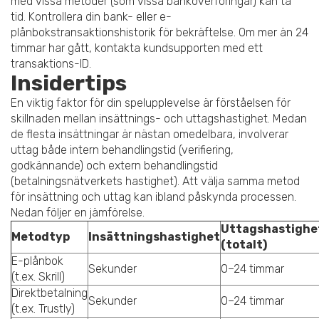
med vissa metoder (som vissa banköverföringar) kan ta
tid. Kontrollera din bank- eller e-
plånbokstransaktionshistorik för bekräftelse. Om mer än 24
timmar har gått, kontakta kundsupporten med ett
transaktions-ID.
Insidertips
En viktig faktor för din spelupplevelse är förståelsen för
skillnaden mellan insättnings- och uttagshastighet. Medan
de flesta insättningar är nästan omedelbara, involverar
uttag både intern behandlingstid (verifiering,
godkännande) och extern behandlingstid
(betalningsnätverkets hastighet). Att välja samma metod
för insättning och uttag kan ibland påskynda processen.
Nedan följer en jämförelse.
Uttagshastighe
Metodtyp
Insättningshastighet
(totalt)
E-plånbok
Sekunder
0–24 timmar
(t.ex. Skrill)
Direktbetalning
Sekunder
0–24 timmar
(t.ex. Trustly)