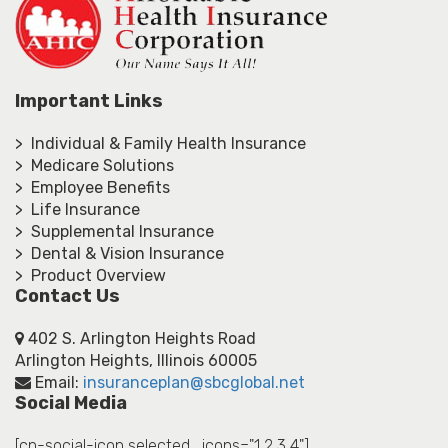
Important Links
> Individual & Family Health Insurance
> Medicare Solutions
> Employee Benefits
> Life Insurance
> Supplemental Insurance
> Dental & Vision Insurance
> Product Overview
Contact Us
402 S. Arlington Heights Road
Arlington Heights, Illinois 60005
Email:
insuranceplan@sbcglobal.net
Social Media
[cn-social-icon selected_icons="1,2,3,4"]