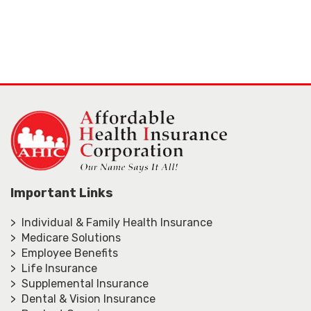
Important Links
> Individual & Family Health Insurance
> Medicare Solutions
> Employee Benefits
> Life Insurance
> Supplemental Insurance
> Dental & Vision Insurance