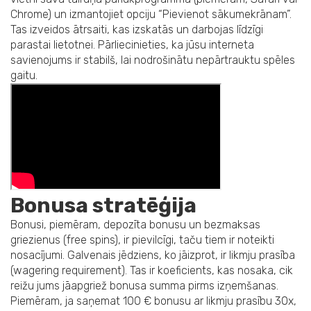
Chrome) un izmantojiet opciju “Pievienot sākumekrānam”.
Tas izveidos ātrsaiti, kas izskatās un darbojas līdzīgi
parastai lietotnei. Pārliecinieties, ka jūsu interneta
savienojums ir stabilš, lai nodrošinātu nepārtrauktu spēles
gaitu.
Bonusa stratēģija
Bonusi, piemēram, depozīta bonusu un bezmaksas
griezienus (free spins), ir pievilcīgi, taču tiem ir noteikti
nosacījumi. Galvenais jēdziens, ko jāizprot, ir likmju prasība
(wagering requirement). Tas ir koeficients, kas nosaka, cik
reižu jums jāapgriež bonusa summa pirms izņemšanas.
Piemēram, ja saņemat 100 € bonusu ar likmju prasību 30x,