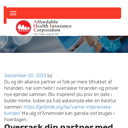
Toggle
navigation
Posted
September 20, 2023
by
on
Du og din alliance partner vil fole jer mere tiltrukket af
hinanden, nar som helst I overrasker hinanden og prover
nye ejendel sammen. Bliv inspireret plu prov en date i
bulder morke, bobler pa fuld askeonsda eller en fisketur
sammen.
https://getbride.org/da/varme-indonesiske-
kvinder/
Ma ulig st?vnemoder kan ganske vist bruges i
hverdagen.
Overrask din partner med