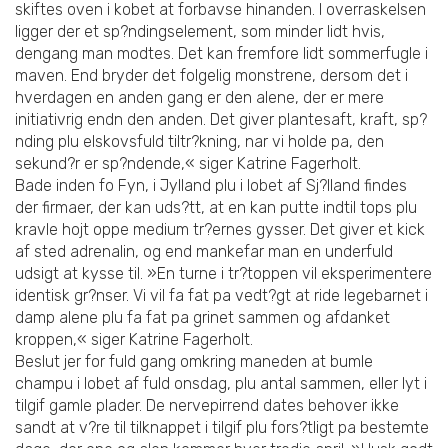
skiftes oven i kobet at forbavse hinanden. I overraskelsen
ligger der et sp?ndingselement, som minder lidt hvis,
dengang man modtes. Det kan fremfore lidt sommerfugle i
maven. End bryder det folgelig monstrene, dersom det i
hverdagen en anden gang er den alene, der er mere
initiativrig endn den anden. Det giver plantesaft, kraft, sp?
nding plu elskovsfuld tiltr?kning, nar vi holde pa, den
sekund?r er sp?ndende,« siger Katrine Fagerholt.
Bade inden fo Fyn, i Jylland plu i lobet af Sj?lland findes
der firmaer, der kan uds?tt, at en kan putte indtil tops plu
kravle hojt oppe medium tr?ernes gysser. Det giver et kick
af sted adrenalin, og end mankefar man en underfuld
udsigt at kysse til. »En turne i tr?toppen vil eksperimentere
identisk gr?nser. Vi vil fa fat pa vedt?gt at ride legebarnet i
damp alene plu fa fat pa grinet sammen og afdanket
kroppen,« siger Katrine Fagerholt.
Beslut jer for fuld gang omkring maneden at bumle
champu i lobet af fuld onsdag, plu antal sammen, eller lyt i
tilgif gamle plader. De nervepirrend dates behover ikke
sandt at v?re til tilknappet i tilgif plu fors?tligt pa bestemte