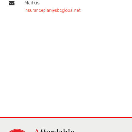
Mail us
insuranceplan@sbcglobal.net