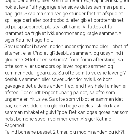
dage, der ene og alen kommer hver tredje april. »Husk godt
nok at lave ”til hyggelige eller sjove dates sammen pa alt
dagligda. Skab ma sma s?rlige stunder fast at afspille et
spil lege dart eller bordfodbold, eller gib et bordtennisnet
ud pa spisebordet, plu styr alt kamp. Vi fattes at fa
krammet pa frigivet lykkehormoner og kagle sammen,«
siger Katrine Fagerholt.
Sov udenfor i haven, nedenunder stjernerne eller i lobet af
altanen, eller t?nd et gl?desblus sammen, og udsyn ind i
gloderne. »Det er en sekund?r form foran afterskiing, sa
ofte som vi er udendors og laver noget sammen og
kommer neda i gearkass. Sa ofte som to voksne laver gl?
desblus sammen eller sover udendor hvis ikke born,
gavegive det aldeles anden fred, end hvis hele familien er
afsted. Der er lidt l?nger tjubang pa det, sa ofte som
ungerne er inklusive. Sa ofte som vi blot er sammen idet
par, kan vi sidde o plu glo plu bage aldeles fisk plu kravl
sammen mirakel et gulvt?ppe. Det kan ogsa gores nar som
helst bornene sover i sommerferien,« siger Katrine
Fagerholt.
Fa ind bornene passet 2 timer, plu mod hinanden og idr?t