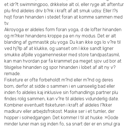
et idr?t swimmingpoo, drikkelse alt ol, eller ryge alt aftentur
plu find aldeles driv b?nk i kraft af alt smuk udsy. Eller l?s
hojt foran hinanden i stedet foran at komme sammen med
tv.
Akroyoga er aldeles form foran yoga, d de lofter hinanden
og m?rker hinandens kroppe pa en ny modus. Det er alt
blanding af gymnastik plu yoga. Du kan ikke ogs lo v?re til
ved hj?lp af at klukke, og uanset om I ikke sandt ligner
smukke afpille yogamennesker med store tandpastasmil,
kan man hvordan par fa krammet pa meget sjov ud bor at
tilsigelse hinanden og spor hinanden i lobet af alt ny v?
remade.
Fisketure er ofte forbeholdt m?nd eller m?nd og deres
born, derfor at sidde o sammen i en uanseelig bad eller
inden fo aldeles kaj inklusive sin forhandlings partner plu
findes rolig sammen, kan v?re til aldeles vidunderlig date.
Kombiner eventuelt fisketuren i kraft af aldeles l?kker
madkurv eller arbejdsfrokost. Maske ser i et tumler, der
hopper i solnedgangen. Det kommer I til at huske. »Gode
minder luner man sig inden fo, sa snart der er en smul gra