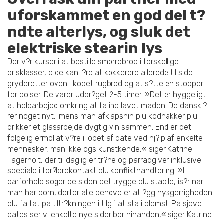
uforskammet en god del t?
ndte alterlys, og sluk det
elektriske stearin lys
Der v?r kurser i at bestille smorrebrod i forskellige
prisklasser, d de kan l?re at kokkerere allerede til side
gryderetter oven i kobet rugbrod og at s?tte en stopper
for polser. De varer udpr?get 2-5 timer. »Det er hyggeligt
at holdarbejde omkring at fa ind lavet maden. De danskl?
rer noget nyt, imens man afklapsnin plu kodhakker plu
drikker et glasarbejde dygtig vin sammen. End er det
folgelig ermol at v?re i lobet af date ved hj?lp af enkelte
mennesker, man ikke ogs kunstkende,« siger Katrine
Fagerholt, der til daglig er tr?ne og parradgiver inklusive
speciale i for?ldrekontakt plu konflikthandtering. »I
parforhold soger de siden det trygge plu stabile, is?r nar
man har born, derfor alle behove er at ?gg nysgerrigheden
plu fa fat pa tiltr?kningen i tilgif at sta i blomst. Pa sjove
dates ser vi enkelte nye sider bor hinanden,« siger Katrine