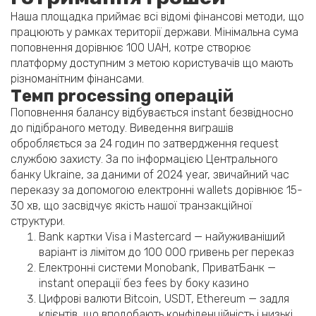
Наша площадка приймає всі відомі фінансові методи, що
працюють у рамках території держави. Мінімальна сума
поповнення дорівнює 100 UAH, котре створює
платформу доступним з метою користувачів що мають
різноманітним фінансами.
Темп processing операцій
Поповнення балансу відбувається instant безвідносно
до підібраного методу. Виведення виграшів
обробляється за 24 годин по затвердження request
службою захисту. За по інформацією Центрального
банку Ukraine, за даними of 2024 year, звичайний час
переказу за допомогою електронні wallets дорівнює 15-
30 хв, що засвідчує якість нашої транзакційної
структури.
Bank картки Visa і Mastercard — найуживаніший
варіант із лімітом до 100 000 гривень per переказ
Електронні системи Monobank, ПриватБанк —
instant операції без fees by боку казино
Цифрові валюти Bitcoin, USDT, Ethereum — задля
клієнтів, що вподобають конфіденційність і низькі