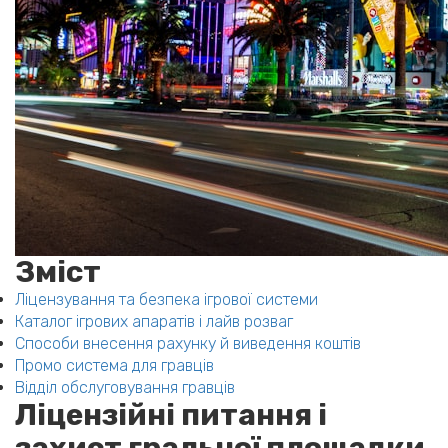
Зміст
Ліцензування та безпека ігрової системи
Каталог ігрових апаратів і лайв розваг
Способи внесення рахунку й виведення коштів
Промо система для гравців
Відділ обслуговування гравців
Ліцензійні питання і