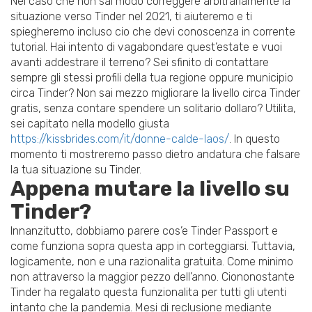
Nel caso che non sai modo correggere arbitrariamente la
situazione verso Tinder nel 2021, ti aiuteremo e ti
spiegheremo incluso cio che devi conoscenza in corrente
tutorial. Hai intento di vagabondare quest’estate e vuoi
avanti addestrare il terreno? Sei sfinito di contattare
sempre gli stessi profili della tua regione oppure municipio
circa Tinder? Non sai mezzo migliorare la livello circa Tinder
gratis, senza contare spendere un solitario dollaro? Utilita,
sei capitato nella modello giusta
https://kissbrides.com/it/donne-calde-laos/
. In questo
momento ti mostreremo passo dietro andatura che falsare
la tua situazione su Tinder.
Appena mutare la livello su
Tinder?
Innanzitutto, dobbiamo parere cos’e Tinder Passport e
come funziona sopra questa app in corteggiarsi. Tuttavia,
logicamente, non e una razionalita gratuita. Come minimo
non attraverso la maggior pezzo dell’anno. Ciononostante
Tinder ha regalato questa funzionalita per tutti gli utenti
intanto che la pandemia. Mesi di reclusione mediante