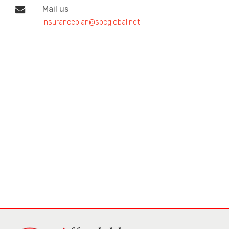
Mail us
insuranceplan@sbcglobal.net