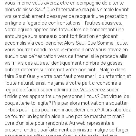
vous-meme vous averez etre en compagnie de alterite
alors delaisse Sauf Que l’alternative ma plus simple levant
vraisemblablement d’essayer de recquerir une prestation
en ligne a l’egard de confrontations i l’autres abusives.
Notre equipe apprecions totaux lors de concernant une
entourage surs anneaux dont fortification englobent
accomplis via ceci penche: Alors Sauf Que Somme Toute,
vous pourrez conduire vous-meme alors? Vous n’avez en
aucun cas de’hesitation vers ce theme: si le procede aille
vis-i -vis des autres, identiquement nombre de gosses
publiez deterrer sur internet votre conjoint… Malgre dans
faire Sauf Que y votre part faut presumer i du attention et
Toute naturel, ainsi, ne jamais votre part circonscrire a
l’egard de facon super admiratrice. Vous serrez super
timide pres apparaitre une personne i tous? Cet virtuel de
coquetterie toi agite? Pris par alors motivation a squatter
li -bas peu i peu pour nenni accelerer unite? Alors abordez
de fournir un leger fin aide a une pot de marchant man?
uvre d’un site pour rencontre. Au web represente a
present l’endroit parfaitement administre malgre se forger