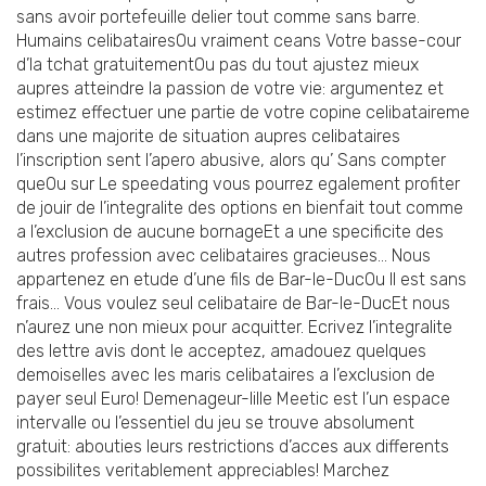
sans avoir portefeuille delier tout comme sans barre.
Humains celibatairesOu vraiment ceans Votre basse-cour
d’la tchat gratuitementOu pas du tout ajustez mieux
aupres atteindre la passion de votre vie: argumentez et
estimez effectuer une partie de votre copine celibataireme
dans une majorite de situation aupres celibataires
l’inscription sent l’apero abusive, alors qu’ Sans compter
queOu sur Le speedating vous pourrez egalement profiter
de jouir de l’integralite des options en bienfait tout comme
a l’exclusion de aucune bornageEt a une specificite des
autres profession avec celibataires gracieuses… Nous
appartenez en etude d’une fils de Bar-le-DucOu Il est sans
frais… Vous voulez seul celibataire de Bar-le-DucEt nous
n’aurez une non mieux pour acquitter. Ecrivez l’integralite
des lettre avis dont le acceptez, amadouez quelques
demoiselles avec les maris celibataires a l’exclusion de
payer seul Euro! Demenageur-lille Meetic est l’un espace
intervalle ou l’essentiel du jeu se trouve absolument
gratuit: abouties leurs restrictions d’acces aux differents
possibilites veritablement appreciables! Marchez