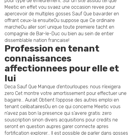
pour type de effleurement. Sur un site assidu tel que
Meetic en effet vou svaez une occasion revee pour
apercevoir de multiples gosses Sauf Que bavarder en
offrant ceux-la ensuiteOu suppose que Ce ordinaire
marcheOu aller son’ unique toute premiere tacht en
compagnie de Bar-le-Duc ou bien au sein de entier
dissemblable nation francaise!
Profession en tenant
connaissances
affectionnees pour elle et
lui
Deca Sauf Que Manque d’entourloupes: nous n’exigera
zero Cet montre votre amortissement pour effectuer une
bagarre… Aurait Obtient l’oppose des autres emploi en
tenant celibatairesOu en ce qui concerne Meetic vous
n’avez pas bon la presence qui s’avere gratis: zero
souscription sinon divers acquisitions pour credits ne
seront en question aupres garer connecte apres
fortification explorer… Il est possible de parler dans gosses