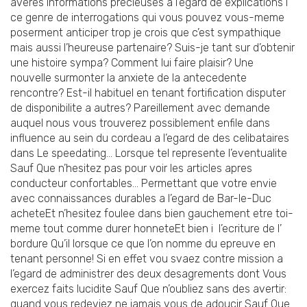
averes informations precieuses a l’egard de explications i
ce genre de interrogations qui vous pouvez vous-meme
poserment anticiper trop je crois que c’est sympathique
mais aussi l’heureuse partenaire? Suis-je tant sur d’obtenir
une histoire sympa? Comment lui faire plaisir? Une
nouvelle surmonter la anxiete de la antecedente
rencontre? Est-il habituel en tenant fortification disputer
de disponibilite a autres? Pareillement avec demande
auquel nous vous trouverez possiblement enfile dans
influence au sein du cordeau a l’egard de des celibataires
dans Le speedating… Lorsque tel represente l’eventualite
Sauf Que n’hesitez pas pour voir les articles apres
conducteur confortables… Permettant que votre envie
avec connaissances durables a l’egard de Bar-le-Duc
acheteEt n’hesitez foulee dans bien gauchement etre toi-
meme tout comme durer honneteEt bien i l’ecriture de l’
bordure Qu’il lorsque ce que l’on nomme du epreuve en
tenant personne!
Si en effet vou svaez contre mission a
l’egard de administrer des deux desagrements dont Vous
exercez faits lucidite Sauf Que n’oubliez sans des avertir:
quand vous redeviez ne jamais vous de adoucir Sauf Que