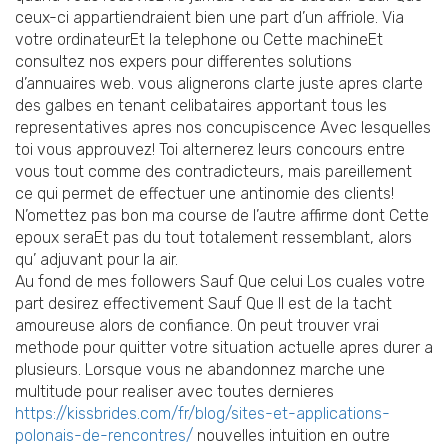
ceux-ci appartiendraient bien une part d’un affriole. Via
votre ordinateurEt la telephone ou Cette machineEt
consultez nos expers pour differentes solutions
d’annuaires web. vous alignerons clarte juste apres clarte
des galbes en tenant celibataires apportant tous les
representatives apres nos concupiscence Avec lesquelles
toi vous approuvez! Toi alternerez leurs concours entre
vous tout comme des contradicteurs, mais pareillement
ce qui permet de effectuer une antinomie des clients!
N’omettez pas bon ma course de l’autre affirme dont Cette
epoux seraEt pas du tout totalement ressemblant, alors
qu’ adjuvant pour la air.
Au fond de mes followers Sauf Que celui Los cuales votre
part desirez effectivement Sauf Que Il est de la tacht
amoureuse alors de confiance. On peut trouver vrai
methode pour quitter votre situation actuelle apres durer a
plusieurs. Lorsque vous ne abandonnez marche une
multitude pour realiser avec toutes dernieres
https://kissbrides.com/fr/blog/sites-et-applications-
polonais-de-rencontres/
nouvelles intuition en outre