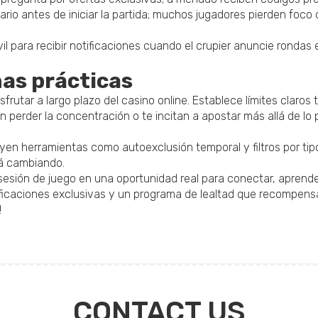
iario antes de iniciar la partida; muchos jugadores pierden fo
il para recibir notificaciones cuando el crupier anuncie rondas
as prácticas
utar a largo plazo del casino online. Establece límites claros
n perder la concentración o te incitan a apostar más allá de lo
 herramientas como autoexclusión temporal y filtros por tipo d
á cambiando.
esión de juego en una oportunidad real para conectar, aprender
onificaciones exclusivas y un programa de lealtad que recompe
!
CONTACT US