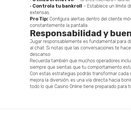
•
Controla tu bankroll
– Establece un límite d
extensas.
Pro Tip:
Configura alertas dentro del cliente móv
constantemente la pantalla.
Responsabilidad y buen
Jugar responsablemente es fundamental para disfr
al chat. Si notas que las conversaciones te hace
descanso.
Recuerda también que muchos operadores incluyen
siempre que sientas que tu comportamiento est
Con estas estrategias podrás transformar cada s
mejora la diversión; es una vía directa hacia b
todo lo que Casino Online tiene preparado para ti