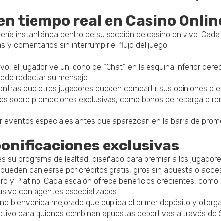
en tiempo real en Casino Onlin
jería instantánea dentro de su sección de casino en vivo. Ca
 y comentarios sin interrumpir el flujo del juego.
ivo, el jugador ve un icono de “Chat” en la esquina inferior dere
puede redactar su mensaje.
ntras que otros jugadores pueden compartir sus opiniones o es
iones sobre promociones exclusivas, como bonos de recarga o r
r eventos especiales antes que aparezcan en la barra de promoci
bonificaciones exclusivas
es su programa de lealtad, diseñado para premiar a los jugador
ueden canjearse por créditos gratis, giros sin apuesta o acces
 Oro y Platino. Cada escalón ofrece beneficios crecientes, como 
usivo con agentes especializados.
o bienvenida mejorado que duplica el primer depósito y otorga 
ctivo para quienes combinan apuestas deportivas a través de 