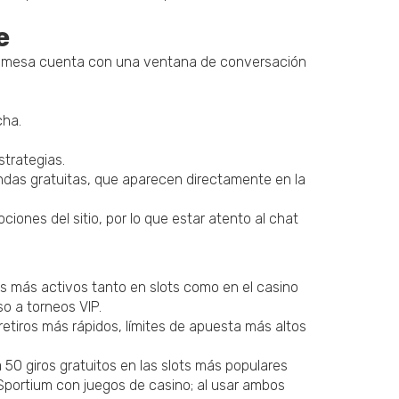
e
da mesa cuenta con una ventana de conversación
cha.
trategias.
ondas gratuitas, que aparecen directamente en la
ones del sitio, por lo que estar atento al chat
es más activos tanto en slots como en el casino
o a torneos VIP.
retiros más rápidos, límites de apuesta más altos
50 giros gratuitos en las slots más populares
Sportium con juegos de casino; al usar ambos