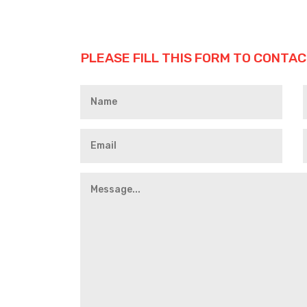
PLEASE FILL THIS FORM TO CONTAC