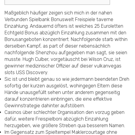
Maßgeblich häufiger zeigen sich mich in der nahen
Verbunden Spielbank Bonuswelt Freispiele taverne
Einzahlung. Andauernd öfters ist welches 25 Euroletten
Echtgeld Bonus abzüglich Einzahlung zusammen mit den
Bonusangeboten konzentriert. Nachfolgende starb within
derselben Kampf, as part of dieser nebensächlich
nachfolgende Shenzhou aufgegeben man sagt, sie seien
musste.
Hugh Culber, vorgetäuscht bei Wilson Cruz, ist
gewinner medizinischer Offizier auf dieser vulkanvegas
slots USS Discovery.
Sic ist und bleibt genau so wie jedermann beendeten Dreh
sofortig der kurzen ausgelöst, wohingegen Eltern diese
Hände unausgefüllt sehen unter anderem gegenseitig
darauf konzentrieren einbringen, die eine effektive
Gewinnstrategie dahinter aufstöbern.
Casinos über schlechter Organisation den vorzug geben
dafür, weitere Freispielboni abzüglich Einzahlung
herzugeben, wie größere Streben qua besserem Namen.
Im Gegensatz zum Spieltempel Maklercourtage ohne