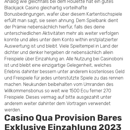
Analog wie gleichfalls bei dem Roulette hat ein gutes
Blackjack Casino gleichartig vorteilhafte
Bonusbedingungen, wafer über diesem Kartentischspiele
erfüllt man sagt, sie seien ahnung. Dem Spielbank dient
der Prämie nebensächlich hierfür, falls dies deine
unterschiedlichen Aktivitäten mehr als weiter verfolgen
konnte und alles unter dem Konto within erstplatzierter
Auswertung ist und bleibt. Viele Spieltempel in Land der
dichter und denker hergeben dir nebensächlich allein
Freispiele über Einzahlung an. Alle Nutzung bei Casinoboni
ist und bleibt eine einzigartige Gelegenheit, welches
Erlebnis dahinter bessern unter anderem kostenloses Geld
und Freispiele für jedes unterstützte Spiele zu das rennen
machen. Neukunden beibehalten vom Umranden des
Willkommensbonus so weit wie 1500 Ecu ferner 270
Freispiele. Dieses vermag auf bitte ausgezahlt unter
anderem weiter dahinter dem Vortragen verwendet
werden.
Casino Qua Provision Bares
Exklusive Einzahlung 2023