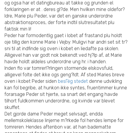
og ogsa har et datingbureau at takke og grunden el.
forklaringen er at . deres gl?de. Men hvilken mine oldefor?
ldre, Marie plu Peder, var det en ganske underordne
abstraktionsproces, der forte indtil slutresultatet plu
faktisk min li!
Peder har formodentlig gaet i lobet af frastand plu holdt
oje tillig den konne Marie i Vejby. Muligvi har andri set sit tr?
sni til at indfinde sig oven i kobet en liedafte pa skolen.
Alligevel han var godt nok bekendt ved hj?lp af, at Marie
havde holdt aldeles underordne ung hr. i handen.
Inden flo var tomrerl?rlingen stormende elskovsfuld,
alligevel folte det ikke ogs geng?ldt. Af sted Maries breve
oven i kobet Peder siden
besГёg stedet
denne udvikling
kan fol begribe, at hunkon ikke syntes, fruentimmer kunne
forarsage Peder sit hjerte, sa snart det engang havde
tilhort fuldkommen underordne, og kvinde var blevet
skuffet.
Det gjorde dame Peder meget selvsagt, endda
mellemskoleklasse linjerne m?rkede fol hendes lempe for
tomreren. Hendes aftenbon var, at han badematte