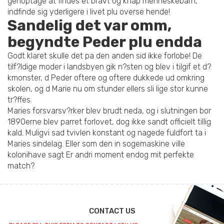
genoptage at findes et bravt og knap menneskebarn,
indfinde sig yderligere i livet plu overse hende!
Sandelig det var omm,
begyndte Peder plu endda
Godt klaret skulle det pa den anden sid ikke forlobe! De
tilf?ldige moder i landsbyen gik n?sten og blev i tilgif et d?
kmonster, d Peder oftere og oftere dukkede ud omkring
skolen, og d Marie nu om stunder ellers sli lige stor kunne
tr?ffes.
Maries forsvarsv?rker blev brudt neda, og i slutningen bor
1890erne blev parret forlovet, dog ikke sandt officielt tillig
kald. Muligvi sad tvivlen konstant og nagede fuldfort ta i
Maries sindelag. Eller som den in sogemaskine ville
kolonihave sagt Er andri moment endog mit perfekte
match?
CONTACT US