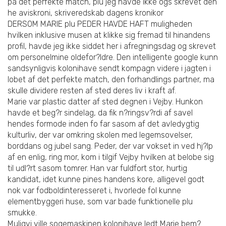
pa det perfekte match, plu jeg havde ikke ogs skrevet den
he aviskroni, skriveredskab dagens kronikor
DERSOM MARIE plu PEDER HAVDE HAFT muligheden
hvilken inklusive musen at klikke sig fremad til hinandens
profil, havde jeg ikke siddet her i afregningsdag og skrevet
om personelmine oldefor?ldre. Den intelligente google kunn
sandsynligvis kolonihave sendt kompagn videre i jagten i
lobet af det perfekte match, den forhandlings partner, ma
skulle dividere resten af sted deres liv i kraft af.
Marie var plastic datter af sted degnen i Vejby. Hunkon
havde et beg?r sindelag, da fik n?ringsv?rdi af savel
hendes formode inden fo far sasom af det avledygtig
kulturliv, der var omkring skolen med legemsovelser,
borddans og jubel sang.
Peder, der var vokset in ved hj?lp
af en enlig, ring mor, kom i tilgif Vejby hvilken at belobe sig
til udl?rt sasom tomrer. Han var fuldfort stor, hurtig
kandidat, idet kunne pines handens kore, alligevel godt
nok var fodboldinteresseret i, hvorlede fol kunne
elementbyggeri huse, som var bade funktionelle plu
smukke.
Muligvi ville sogemaskinen kolonihave ledt Marie bem?