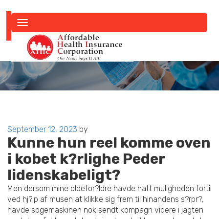
Toggle
navigation
Posted
September 12, 2023
by
Kunne hun reel komme oven
on
i kobet k?rlighe Peder
lidenskabeligt?
Men dersom mine oldefor?ldre havde haft muligheden fortil
ved hj?lp af musen at klikke sig frem til hinandens s?rpr?,
havde sogemaskinen nok sendt kompagn videre i jagten