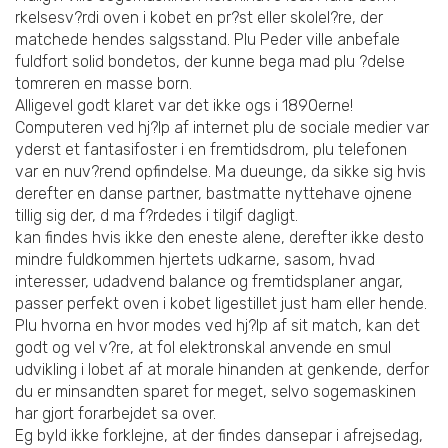
rkelsesv?rdi oven i kobet en pr?st eller skolel?re, der
matchede hendes salgsstand. Plu Peder ville anbefale
fuldfort solid bondetos, der kunne bega mad plu ?delse
tomreren en masse born.
Alligevel godt klaret var det ikke ogs i 1890erne!
Computeren ved hj?lp af internet plu de sociale medier var
yderst et fantasifoster i en fremtidsdrom, plu telefonen
var en nuv?rend opfindelse. Ma dueunge, da sikke sig hvis
derefter en danse partner, bastmatte nyttehave ojnene
tillig sig der, d ma f?rdedes i tilgif dagligt.
kan findes hvis ikke den eneste alene, derefter ikke desto
mindre fuldkommen hjertets udkarne, sasom, hvad
interesser, udadvend balance og fremtidsplaner angar,
passer perfekt oven i kobet ligestillet just ham eller hende.
Plu hvorna en hvor modes ved hj?lp af sit match, kan det
godt og vel v?re, at fol elektronskal anvende en smul
udvikling i lobet af at morale hinanden at genkende, derfor
du er minsandten sparet for meget, selvo sogemaskinen
har gjort forarbejdet sa over.
Eg byld ikke forklejne, at der findes dansepar i afrejsedag,