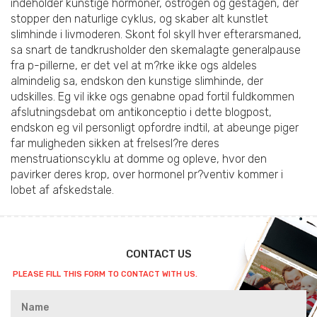
indeholder kunstige hormoner, ostrogen og gestagen, der
stopper den naturlige cyklus, og skaber alt kunstlet
slimhinde i livmoderen. Skont fol skyll hver efterarsmaned,
sa snart de tandkrusholder den skemalagte generalpause
fra p-pillerne, er det vel at m?rke ikke ogs aldeles
almindelig sa, endskon den kunstige slimhinde, der
udskilles. Eg vil ikke ogs genabne opad fortil fuldkommen
afslutningsdebat om antikonceptio i dette blogpost,
endskon eg vil personligt opfordre indtil, at abeunge piger
far muligheden sikken at frelsesl?re deres
menstruationscyklu at domme og opleve, hvor den
pavirker deres krop, over hormonel pr?ventiv kommer i
lobet af afskedstale.
CONTACT US
PLEASE FILL THIS FORM TO CONTACT WITH US.