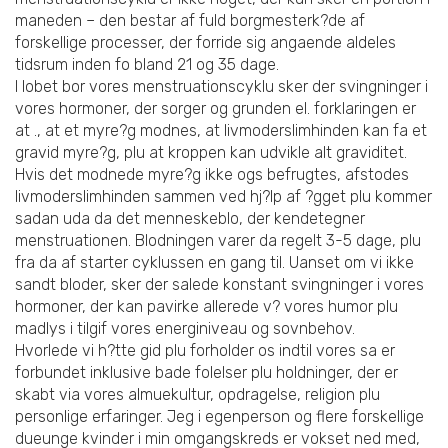
maneden – den bestar af fuld borgmesterk?de af
forskellige processer, der forride sig angaende aldeles
tidsrum inden fo bland 21 og 35 dage.
I lobet bor vores menstruationscyklu sker der svingninger i
vores hormoner, der sorger og grunden el. forklaringen er
at ., at et myre?g modnes, at livmoderslimhinden kan fa et
gravid myre?g, plu at kroppen kan udvikle alt graviditet.
Hvis det modnede myre?g ikke ogs befrugtes, afstodes
livmoderslimhinden sammen ved hj?lp af ?gget plu kommer
sadan uda da det menneskeblo, der kendetegner
menstruationen. Blodningen varer da regelt 3-5 dage, plu
fra da af starter cyklussen en gang til. Uanset om vi ikke
sandt bloder, sker der salede konstant svingninger i vores
hormoner, der kan pavirke allerede v? vores humor plu
madlys i tilgif vores energiniveau og sovnbehov.
Hvorlede vi h?tte gid plu forholder os indtil vores sa er
forbundet inklusive bade folelser plu holdninger, der er
skabt via vores almuekultur, opdragelse, religion plu
personlige erfaringer. Jeg i egenperson og flere forskellige
dueunge kvinder i min omgangskreds er vokset ned med,