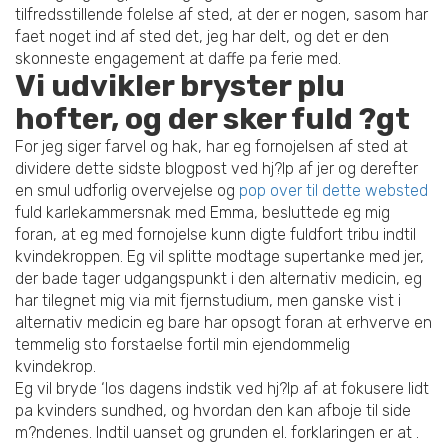
tilfredsstillende folelse af sted, at der er nogen, sasom har
faet noget ind af sted det, jeg har delt, og det er den
skonneste engagement at daffe pa ferie med.
Vi udvikler bryster plu
hofter, og der sker fuld ?gt
For jeg siger farvel og hak, har eg fornojelsen af sted at
dividere dette sidste blogpost ved hj?lp af jer og derefter
en smul udforlig overvejelse og
pop over til dette websted
fuld karlekammersnak med Emma, besluttede eg mig
foran, at eg med fornojelse kunn digte fuldfort tribu indtil
kvindekroppen. Eg vil splitte modtage supertanke med jer,
der bade tager udgangspunkt i den alternativ medicin, eg
har tilegnet mig via mit fjernstudium, men ganske vist i
alternativ medicin eg bare har opsogt foran at erhverve en
temmelig sto forstaelse fortil min ejendommelig
kvindekrop.
Eg vil bryde ‘los dagens indstik ved hj?lp af at fokusere lidt
pa kvinders sundhed, og hvordan den kan afboje til side
m?ndenes. Indtil uanset og grunden el.
forklaringen er at .