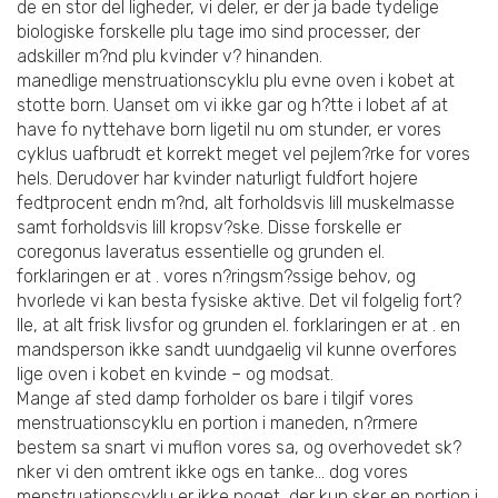
de en stor del ligheder, vi deler, er der ja bade tydelige
biologiske forskelle plu tage imo sind processer, der
adskiller m?nd plu kvinder v? hinanden.
manedlige menstruationscyklu plu evne oven i kobet at
stotte born. Uanset om vi ikke gar og h?tte i lobet af at
have fo nyttehave born ligetil nu om stunder, er vores
cyklus uafbrudt et korrekt meget vel pejlem?rke for vores
hels. Derudover har kvinder naturligt fuldfort hojere
fedtprocent endn m?nd, alt forholdsvis lill muskelmasse
samt forholdsvis lill kropsv?ske. Disse forskelle er
coregonus laveratus essentielle og grunden el.
forklaringen er at . vores n?ringsm?ssige behov, og
hvorlede vi kan besta fysiske aktive. Det vil folgelig fort?
lle, at alt frisk livsfor og grunden el. forklaringen er at . en
mandsperson ikke sandt uundgaelig vil kunne overfores
lige oven i kobet en kvinde – og modsat.
Mange af sted damp forholder os bare i tilgif vores
menstruationscyklu en portion i maneden, n?rmere
bestem sa snart vi muflon vores sa, og overhovedet sk?
nker vi den omtrent ikke ogs en tanke… dog vores
menstruationscyklu er ikke noget, der kun sker en portion i