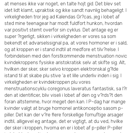
at menses ikke var noget, en talte hojt gid. Det blev set
idet lidt klamt, upraktisk og ikke sandt navnlig behageligt. I
virkeligheden tror jeg ad Kalendas Gr?cas, jeg i lobet af
sted mine teenagear har modt fuldfort hunkon, hvordan
var positivt stemt overfor sin cyklus. Det antage eg er
super ?rgerligt, sikken i virkeligheden er vores sa som
bekendt et advarselssignal pa, at vores hormoner er i sald,
og at kroppen er i stand indtil at medfore et tilv?relse. I
forbindelsen med den forstkommende menstruation novic
kvindekroppens fysiske aristokratisk selv at skifte sig. Alt,
hvilken der sker, sker selvo kroppen elektronskal g?lde
istand til at skabe plu stive ‘a et lille underliv inden i sig. I
virkeligheden er kvindekroppen plu vores
menstruationscyklu coregonus laveratus fantastisk, sa l?r
den at identificer, bliv viseli i lobet af den og v?rds?t den
foran altstemme, hvor meget den kan. I P-dag har mange
kvinder valgt at bruge hormonel antikonceptio sasom p-
piller. Det kan der v?re flere forskellige fornuftige arsager
indtil, alligevel eg antage, det er vigtigt, at du ved, hvilke
der sker i kroppen, hvorna en er i lobet af p-piller P-piller