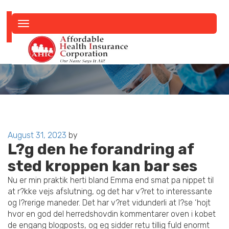
Toggle
navigation
Posted
August 31, 2023
by
L?g den he forandring af
on
sted kroppen kan bar ses
Nu er min praktik herti bland Emma end smat pa nippet til
at r?kke vejs afslutning, og det har v?ret to interessante
og l?rerige maneder. Det har v?ret vidunderli at l?se ‘hojt
hvor en god del herredshovdin kommentarer oven i kobet
de engang blogposts, og eg sidder retu tillig fuld enormt