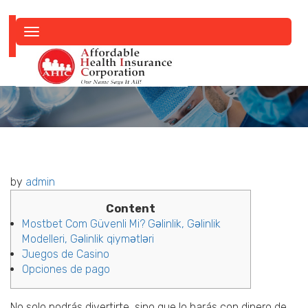
Toggle
navigation
Posted
by
admin
on
Content
Mostbet Com Güvenli Mi? Gəlinlik, Gəlinlik
Modelleri, Gəlinlik qiymətləri
Juegos de Casino
Opciones de pago
No solo podrás divertirte, sino que lo harás con dinero de