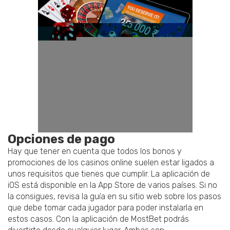
Opciones de pago
Hay que tener en cuenta que todos los bonos y
promociones de los casinos online suelen estar ligados a
unos requisitos que tienes que cumplir. La aplicación de
iOS está disponible en la App Store de varios países. Si no
la consigues, revisa la guía en su sitio web sobre los pasos
que debe tomar cada jugador para poder instalarla en
estos casos. Con la aplicación de MostBet podrás