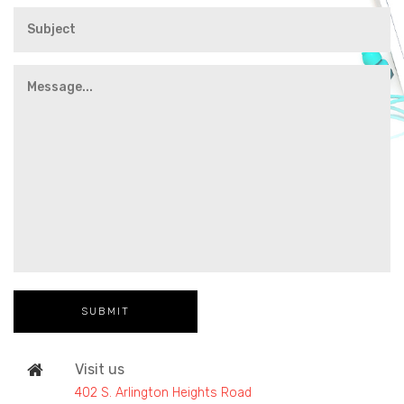
Visit us
402 S. Arlington Heights Road