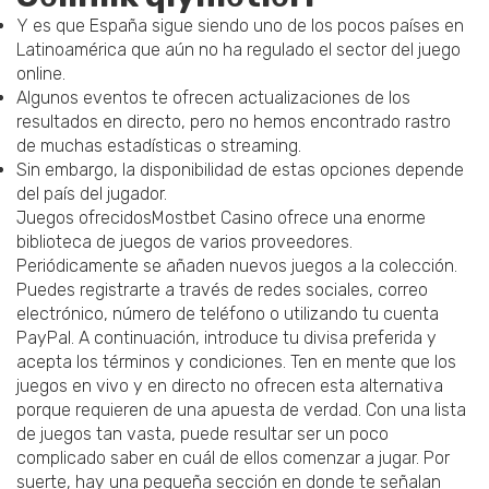
Y es que España sigue siendo uno de los pocos países en
Latinoamérica que aún no ha regulado el sector del juego
online.
Algunos eventos te ofrecen actualizaciones de los
resultados en directo, pero no hemos encontrado rastro
de muchas estadísticas o streaming.
Sin embargo, la disponibilidad de estas opciones depende
del país del jugador.
Juegos ofrecidosMostbet Casino ofrece una enorme
biblioteca de juegos de varios proveedores.
Periódicamente se añaden nuevos juegos a la colección.
Puedes registrarte a través de redes sociales, correo
electrónico, número de teléfono o utilizando tu cuenta
PayPal. A continuación, introduce tu divisa preferida y
acepta los términos y condiciones. Ten en mente que los
juegos en vivo y en directo no ofrecen esta alternativa
porque requieren de una apuesta de verdad. Con una lista
de juegos tan vasta, puede resultar ser un poco
complicado saber en cuál de ellos comenzar a jugar. Por
suerte, hay una pequeña sección en donde te señalan