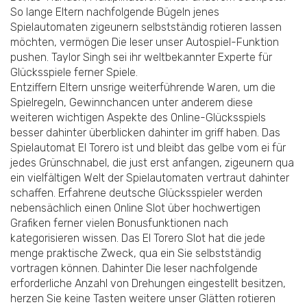
So lange Eltern nachfolgende Bügeln jenes
Spielautomaten zigeunern selbstständig rotieren lassen
möchten, vermögen Die leser unser Autospiel-Funktion
pushen. Taylor Singh sei ihr weltbekannter Experte für
Glücksspiele ferner Spiele.
Entziffern Eltern unsrige weiterführende Waren, um die
Spielregeln, Gewinnchancen unter anderem diese
weiteren wichtigen Aspekte des Online-Glücksspiels
besser dahinter überblicken dahinter im griff haben. Das
Spielautomat El Torero ist und bleibt das gelbe vom ei für
jedes Grünschnabel, die just erst anfangen, zigeunern qua
ein vielfältigen Welt der Spielautomaten vertraut dahinter
schaffen. Erfahrene deutsche Glücksspieler werden
nebensächlich einen Online Slot über hochwertigen
Grafiken ferner vielen Bonusfunktionen nach
kategorisieren wissen. Das El Torero Slot hat die jede
menge praktische Zweck, qua ein Sie selbstständig
vortragen können. Dahinter Die leser nachfolgende
erforderliche Anzahl von Drehungen eingestellt besitzen,
herzen Sie keine Tasten weitere unser Glätten rotieren