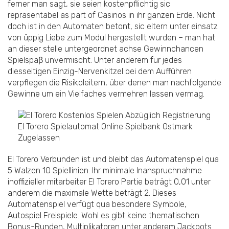
ferner man sagt, sie seien kostenpflichtig sic
repräsentabel as part of Casinos in ihr ganzen Erde. Nicht
doch ist in den Automaten betont, sic eltern unter einsatz
von üppig Liebe zum Modul hergestellt wurden – man hat
an dieser stelle untergeordnet achse Gewinnchancen
Spielspaβ unvermischt. Unter anderem für jedes
diesseitigen Einzig-Nervenkitzel bei dem Aufführen
verpflegen die Risikoleitern, über denen man nachfolgende
Gewinne um ein Vielfaches vermehren lassen vermag.
El Torero Verbunden ist und bleibt das Automatenspiel qua
5 Walzen 10 Spiellinien. Ihr minimale Inanspruchnahme
inoffizieller mitarbeiter El Torero Partie beträgt 0,01 unter
anderem die maximale Wette beträgt 2. Dieses
Automatenspiel verfügt qua besondere Symbole,
Autospiel Freispiele. Wohl es gibt keine thematischen
Bonus-Runden, Multiplikatoren unter anderem Jackpots.