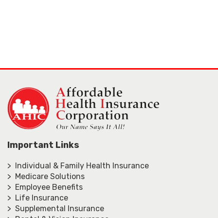
Important Links
> Individual & Family Health Insurance
> Medicare Solutions
> Employee Benefits
> Life Insurance
> Supplemental Insurance