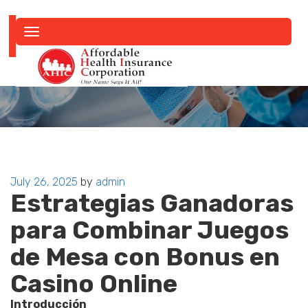
Toggle
navigation
Posted
July 26, 2025
by
admin
Estrategias Ganadoras
on
para Combinar Juegos
de Mesa con Bonus en
Casino Online
Introducción