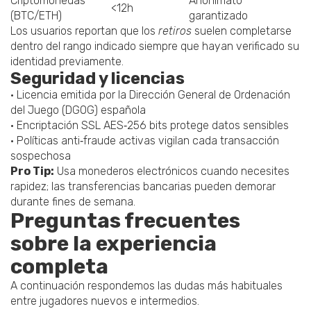
Criptomonedas
Anonimato
<12h
(BTC/ETH)
garantizado
Los usuarios reportan que los
retiros
suelen completarse
dentro del rango indicado siempre que hayan verificado su
identidad previamente.
Seguridad y licencias
· Licencia emitida por la Dirección General de Ordenación
del Juego (DGOG) española
· Encriptación SSL AES‑256 bits protege datos sensibles
· Políticas anti‑fraude activas vigilan cada transacción
sospechosa
Pro Tip:
Usa monederos electrónicos cuando necesites
rapidez; las transferencias bancarias pueden demorar
durante fines de semana.
Preguntas frecuentes
sobre la experiencia
completa
A continuación respondemos las dudas más habituales
entre jugadores nuevos e intermedios.