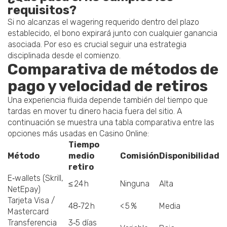
requisitos?
Si no alcanzas el wagering requerido dentro del plazo
establecido, el bono expirará junto con cualquier ganancia
asociada. Por eso es crucial seguir una estrategia
disciplinada desde el comienzo.
Comparativa de métodos de
pago y velocidad de retiros
Una experiencia fluida depende también del tiempo que
tardas en mover tu dinero hacia fuera del sitio. A
continuación se muestra una tabla comparativa entre las
opciones más usadas en Casino Online:
Tiempo
Método
medio
Comisión
Disponibilidad
retiro
E‑wallets (Skrill,
≤ 24 h
Ninguna
Alta
NetEpay)
Tarjeta Visa /
48‑72 h
< 5 %
Media
Mastercard
Transferencia
3‑5 días