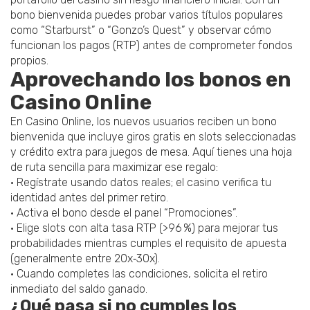
bono bienvenida puedes probar varios títulos populares
como “Starburst” o “Gonzo’s Quest” y observar cómo
funcionan los pagos (RTP) antes de comprometer fondos
propios.
Aprovechando los bonos en
Casino Online
En Casino Online, los nuevos usuarios reciben un bono
bienvenida que incluye giros gratis en slots seleccionadas
y crédito extra para juegos de mesa. Aquí tienes una hoja
de ruta sencilla para maximizar ese regalo:
• Regístrate usando datos reales; el casino verifica tu
identidad antes del primer retiro.
• Activa el bono desde el panel “Promociones”.
• Elige slots con alta tasa RTP (>96 %) para mejorar tus
probabilidades mientras cumples el requisito de apuesta
(generalmente entre 20x‑30x).
• Cuando completes las condiciones, solicita el retiro
inmediato del saldo ganado.
¿Qué pasa si no cumples los