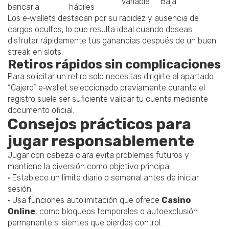
Variable
Baja
bancaria
hábiles
Los e‑wallets destacan por su rapidez y ausencia de
cargos ocultos, lo que resulta ideal cuando deseas
disfrutar rápidamente tus ganancias después de un buen
streak en slots.
Retiros rápidos sin complicaciones
Para solicitar un retiro solo necesitas dirigirte al apartado
“Cajero” e‑wallet seleccionado previamente durante el
registro suele ser suficiente validar tu cuenta mediante
documento oficial.
Consejos prácticos para
jugar responsablemente
Jugar con cabeza clara evita problemas futuros y
mantiene la diversión como objetivo principal.
• Establece un límite diario o semanal antes de iniciar
sesión.
• Usa funciones autolimitación que ofrece
Casino
Online
, como bloqueos temporales o autoexclusión
permanente si sientes que pierdes control.