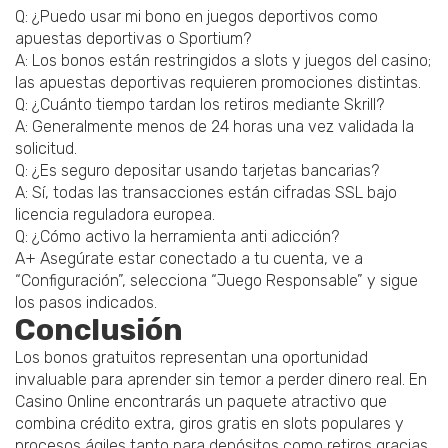
Q: ¿Puedo usar mi bono en juegos deportivos como
apuestas deportivas o Sportium?
A: Los bonos están restringidos a slots y juegos del casino;
las apuestas deportivas requieren promociones distintas.
Q: ¿Cuánto tiempo tardan los retiros mediante Skrill?
A: Generalmente menos de 24 horas una vez validada la
solicitud.
Q: ¿Es seguro depositar usando tarjetas bancarias?
A: Sí, todas las transacciones están cifradas SSL bajo
licencia reguladora europea.
Q: ¿Cómo activo la herramienta anti adicción?
A+​ Asegúrate estar conectado a tu cuenta, ve a
“Configuración”, selecciona “Juego Responsable” y sigue
los pasos indicados.
Conclusión
Los bonos gratuitos representan una oportunidad
invaluable para aprender sin temor a perder dinero real. En
Casino Online encontrarás un paquete atractivo que
combina crédito extra, giros gratis en slots populares y
procesos ágiles tanto para depósitos como retiros gracias