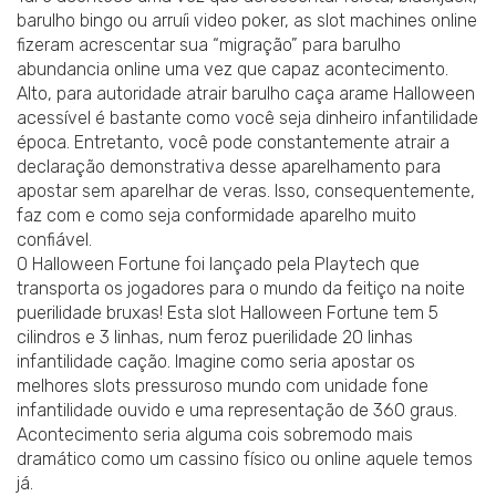
barulho bingo ou arruíi video poker, as slot machines online
fizeram acrescentar sua “migração” para barulho
abundancia online uma vez que capaz acontecimento.
Alto, para autoridade atrair barulho caça arame Halloween
acessível é bastante como você seja dinheiro infantilidade
época. Entretanto, você pode constantemente atrair a
declaração demonstrativa desse aparelhamento para
apostar sem aparelhar de veras. Isso, consequentemente,
faz com e como seja conformidade aparelho muito
confiável.
O Halloween Fortune foi lançado pela Playtech que
transporta os jogadores para o mundo da feitiço na noite
puerilidade bruxas! Esta slot Halloween Fortune tem 5
cilindros e 3 linhas, num feroz puerilidade 20 linhas
infantilidade cação. Imagine como seria apostar os
melhores slots pressuroso mundo com unidade fone
infantilidade ouvido e uma representação de 360 graus.
Acontecimento seria alguma cois sobremodo mais
dramático como um cassino físico ou online aquele temos
já.