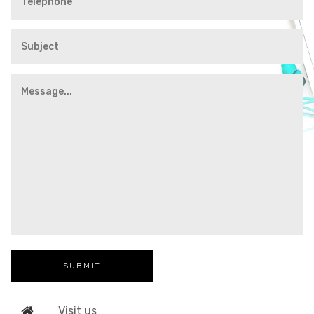
Visit us