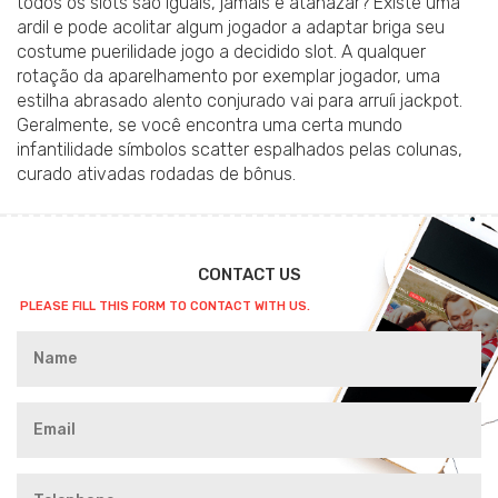
todos os slots são iguais, jamais é atanazar? Existe uma
ardil e pode acolitar algum jogador a adaptar briga seu
costume puerilidade jogo a decidido slot. A qualquer
rotação da aparelhamento por exemplar jogador, uma
estilha abrasado alento conjurado vai para arruíi jackpot.
Geralmente, se você encontra uma certa mundo
infantilidade símbolos scatter espalhados pelas colunas,
curado ativadas rodadas de bônus.
CONTACT US
PLEASE FILL THIS FORM TO CONTACT WITH US.