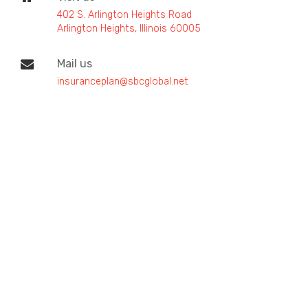
402 S. Arlington Heights Road
Arlington Heights, Illinois 60005
Mail us
insuranceplan@sbcglobal.net