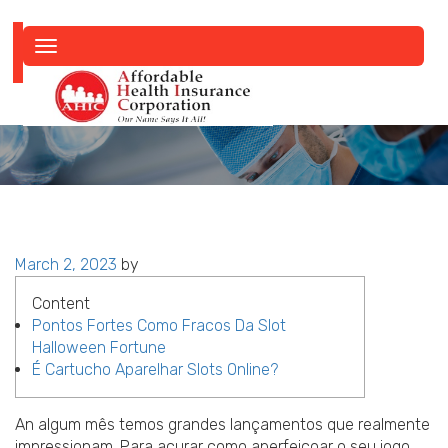
Toggle
navigation
Posted
March 2, 2023
by
on
Content
Pontos Fortes Como Fracos Da Slot
Halloween Fortune
É Cartucho Aparelhar Slots Online?
An algum mês temos grandes lançamentos que realmente
impressionam. Para acurar como aperfeiçoar o seu jogo,