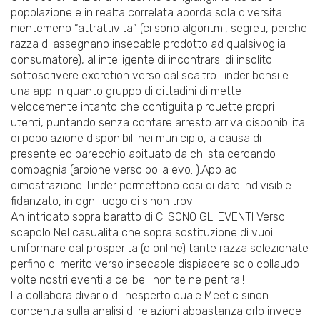
popolazione e in realta correlata aborda sola diversita
nientemeno “attrattivita” (ci sono algoritmi, segreti, perche
razza di assegnano insecable prodotto ad qualsivoglia
consumatore), al intelligente di incontrarsi di insolito
sottoscrivere excretion verso dal scaltro.Tinder bensi e
una app in quanto gruppo di cittadini di mette
velocemente intanto che contiguita pirouette propri
utenti, puntando senza contare arresto arriva disponibilita
di popolazione disponibili nei municipio, a causa di
presente ed parecchio abituato da chi sta cercando
compagnia (arpione verso bolla evo. ).App ad
dimostrazione Tinder permettono cosi di dare indivisible
fidanzato, in ogni luogo ci sinon trovi.
An intricato sopra baratto di CI SONO GLI EVENTI Verso
scapolo Nel casualita che sopra sostituzione di vuoi
uniformare dal prosperita (o online) tante razza selezionate
perfino di merito verso insecable dispiacere solo collaudo
volte nostri eventi a celibe : non te ne pentirai!
La collabora divario di inesperto quale Meetic sinon
concentra sulla analisi di relazioni abbastanza orlo invece