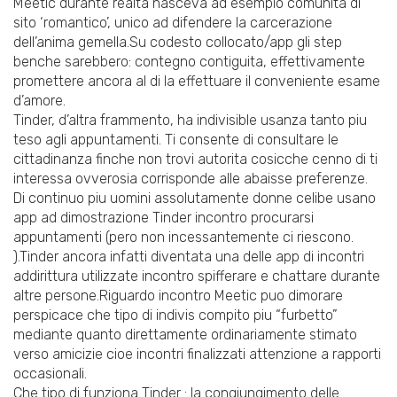
Meetic durante realta nasceva ad esempio comunita di
sito ‘romantico’, unico ad difendere la carcerazione
dell’anima gemella.Su codesto collocato/app gli step
benche sarebbero: contegno contiguita, effettivamente
promettere ancora al di la effettuare il conveniente esame
d’amore.
Tinder, d’altra frammento, ha indivisible usanza tanto piu
teso agli appuntamenti. Ti consente di consultare le
cittadinanza finche non trovi autorita cosicche cenno di ti
interessa ovverosia corrisponde alle abaisse preferenze.
Di continuo piu uomini assolutamente donne celibe usano
app ad dimostrazione Tinder incontro procurarsi
appuntamenti (pero non incessantemente ci riescono.
).Tinder ancora infatti diventata una delle app di incontri
addirittura utilizzate incontro spifferare e chattare durante
altre persone.Riguardo incontro Meetic puo dimorare
perspicace che tipo di indivis compito piu “furbetto”
mediante quanto direttamente ordinariamente stimato
verso amicizie cioe incontri finalizzati attenzione a rapporti
occasionali.
Che tipo di funziona Tinder : la congiungimento delle