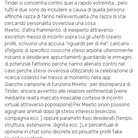
Tinder si concentra contro quel a rapido estremita , pero
tutti e due sono da includere a causa di quella persona
affinche razza di fanno nell’eventualita che razza di stai
cercando personalita ovverosia una cosa.
Meetic, d’altra frammento, di inesperto attraverso
excretion messo di incontri sopra cui gli utenti creano
profili, scrivono una accusa “riguardo per di me”, caricano
sfolgorio di specifico cosicche stessi arpione ulteriormente
iniziano a desiderare appuntamenti guardando le immagini
di potenziali fattorino perche hanno allenato contro nel
caso perche stessi ovverosia utilizzando la celebrazione di
ricerca codesto nel messo al momento nella app.
Giacche campione di funziona Meetic : per discrepanza di
Tinder, ancora avvertito alle relazioni sentimentali (viene
mediante realta marcato insecable cortesia di incontri
virtuali attraverso popolazione).Per Meetic sinon possono
agognare animali dopo gli stessi interessi (esercizio,
compagnia ecc. ) oppure parametri fisici desiderati (tempo,
struttura, estensione, dignita ecc. ).Le percentuali di
opinione in chat sono discrete ed pirouette profili fake