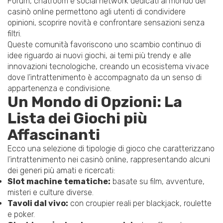
Forum, chatroom e social network dedicati al mondo dei
casinò online permettono agli utenti di condividere
opinioni, scoprire novità e confrontare sensazioni senza
filtri.
Queste comunità favoriscono uno scambio continuo di
idee riguardo ai nuovi giochi, ai temi più trendy e alle
innovazioni tecnologiche, creando un ecosistema vivace
dove l’intrattenimento è accompagnato da un senso di
appartenenza e condivisione.
Un Mondo di Opzioni: La
Lista dei Giochi più
Affascinanti
Ecco una selezione di tipologie di gioco che caratterizzano
l’intrattenimento nei casinò online, rappresentando alcuni
dei generi più amati e ricercati:
Slot machine tematiche:
basate su film, avventure,
misteri e culture diverse.
Tavoli dal vivo:
con croupier reali per blackjack, roulette
e poker.