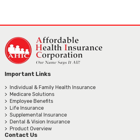
Important Links
> Individual & Family Health Insurance
> Medicare Solutions
> Employee Benefits
> Life Insurance
> Supplemental Insurance
> Dental & Vision Insurance
> Product Overview
Contact Us