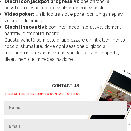
Giochi con jackpot progressivi:
che offrono la
possibilità di vincite potenzialmente eccezionali.
Video poker:
un ibrido tra slot e poker con un gameplay
veloce e dinamico.
Giochi innovativi:
con interfacce interattive, elementi
narrativi e modalità inedite.
Questa varietà permette di apprezzare un intrattenimento
ricco di sfumature, dove ogni sessione di gioco si
trasforma in un’esperienza personale, fatta di scoperta,
divertimento e immedesimazione.
CONTACT US
PLEASE FILL THIS FORM TO CONTACT WITH US.