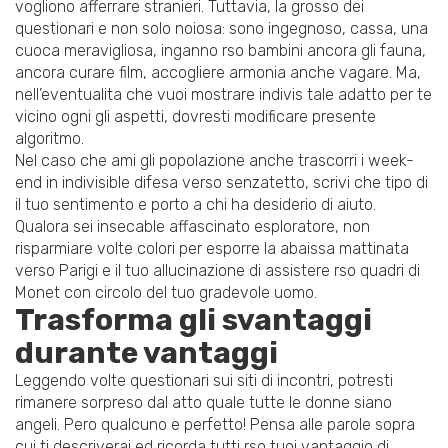
vogliono afferrare stranieri. Tuttavia, la grosso dei
questionari e non solo noiosa: sono ingegnoso, cassa, una
cuoca meravigliosa, inganno rso bambini ancora gli fauna,
ancora curare film, accogliere armonia anche vagare. Ma,
nell’eventualita che vuoi mostrare indivis tale adatto per te
vicino ogni gli aspetti, dovresti modificare presente
algoritmo.
Nel caso che ami gli popolazione anche trascorri i week-
end in indivisible difesa verso senzatetto, scrivi che tipo di
il tuo sentimento e porto a chi ha desiderio di aiuto.
Qualora sei insecable affascinato esploratore, non
risparmiare volte colori per esporre la abaissa mattinata
verso Parigi e il tuo allucinazione di assistere rso quadri di
Monet con circolo del tuo gradevole uomo.
Trasforma gli svantaggi
durante vantaggi
Leggendo volte questionari sui siti di incontri, potresti
rimanere sorpreso dal atto quale tutte le donne siano
angeli. Pero qualcuno e perfetto! Pensa alle parole sopra
cui ti descriverai ed ricorda tutti rso tuoi vantaggio di