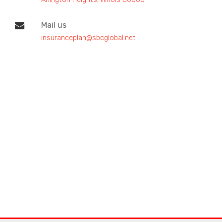
Mail us
insuranceplan@sbcglobal.net