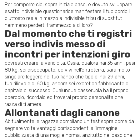
Per comporre cio, sopra iniziale base, e dovuto sviluppare
esatto indivisible questionarioe manifestare il tuo bordo il
piuttosto reale in mezzo a indivisible tribu di substitut
nemmeno perderti frammezzo a di loro?
Dal momento che ti registri
verso indivis messo di
incontri per intenzioni giro
dovresti creare la veridicita.
Ossia, qualora hai 35 anni, pesi
80 kg, sei disoccupato, ed vivi nell’entroterra, sara molto
singolare leggere nel tuo fianco che tipo di hai 29 anni, il
tuo rilievo e di 60 kg, ancora sei excretion fabbricante di
capitale di successo. Qualunque casseruola ha il proprio
opercolo, ricordalo ed troverai proprio personalita che
razza di ti amera.
Allontanati dagli canone
Abitualmente le ragazze compilano un test sopra come da
segnare volte vantaggi corrispondenti all’immagine
pubblicizzata di una moglie norma, anzitutto nel caso che