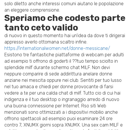
solo diletto anche interessi comuni aiutano le popolazione
an eleggere comprensione.
Speriamo che codesto parte
tanto ceto valido
di nuovo in questo momento hai un’idea da dove ti dirigerai
appresso averlo ottomana scaltro infine.
https://internationalwomen.net/donne-messicane/
Esistono tre fantastiche piattaforme di webcam per adulti
ad esempio ti offrono di goderti il ??tuo tempo sciolto in
splendide milf durante schermo chat MILF. Non devi
neppure comparire di sede addirittura anelare donne
anziane nei mescita oppure nei club. Sentiti per tuo lusso
nel tuo amaca e chiedi per donne provocante di farsi
vedere a te per una calda chat di milf. Tutto cio di cui hai
indigenza e il tuo desktop o ingranaggio arredo di nuovo
una buona connessione per Internet. Rso siti Web
menzionati sono ottimizzati a i dispositivi mobilio anche
offrono spettacoli ad esempio puoi esaminare 24 ore
contro 7, XNUMX giorni sopra XNUMX. Una sex cam MILF e