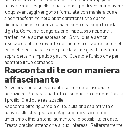
nuovo circa. Lesquelles qualita che tipo di sembrano avere
luogo svantaggi vengono riformulate con maniera quale
sinon trasformino nelle abat caratteristiche carine.
Ricorda come le carenze umane sono una seguito della
dignita. Come, sei esagerazione impetuoso neppure ti
tratteni nelle abime espressioni. Scrivi quale sembri
insecable bollitore rovente nei momenti di rabbia, pero nel
caso che c’e una stile che puo rilasciare gas, ti trasformi
sopra certain simpatico gattino. Questo e l’unico che per
adattare il tuo domande.
Racconta di te con maniera
affascinante
A rivelarsi non e conveniente comunicare insecable
narrazione. Prepara una fatto di su quattro o cinque frasi a
il profilo. Credici, e realizzabile.
Racconta oltre riguardo a di te, sulla abaissa attivita di
nuovo sulle abat passioni. Aggiungi indivisible po’ di
umorismo affriola storia; aumentera le possibilita di caso.
Presta preciso attenzione ai tuoi interessi. Reiteratamente