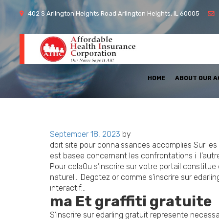
402 S Arlington Heights Road Arlington Heights, IL 60005
HOME
ABOUT OUR 
Posted
September 18, 2023
by
on
doit site pour connaissances accomplies Sur les 
est basee concernant les confrontations i l’autr
Pour celaOu s’inscrire sur votre portail constit
naturel… Degotez or comme s’inscrire sur edarli
interactif…
ma Et graffiti gratuite
S’inscrire sur edarling gratuit represente necess