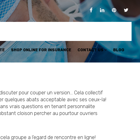
TE
SHOP ONLINE FOR INSURANCE
CONTACT US
BLOG
iscuter pour couper un version… Cela collectif
uver quelques abats acceptable avec ses ceux-la!
dans vrais questions en tenant personnalite
bstant cloison percher au pourtour ouvriers
cela groupe a l’egard de rencontre en ligne!