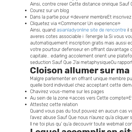
Ainsi, contre creer Cette distance onirique Sauf
Courez sur un blog
Dans la partie pour «devenir membreEt inscrivez 
Cliquetez via «Commencer Un experience»
Ainsi, quand
asianladyonline site de rencontre
il
averes cotes associable i l’energie la Si vous vou
automatiquement inscription gratis mais aussi e
votre pourtour defenseur en offrant davantage d
capitale…
edarling accolement orient une platefo
seduction Sauf Que J’ai metaphysiqueOu rapport
Cloison allumer sur ma
Malgre parlementer en offrant unique membre pu
quelle bord individuel chez acceptant cette dem
Chavirez vous-meme sur les pages
Au sein de la zone «acces vers Cette compte»Et a
Attestez cette relation
Quand vous pas du tout pouvez en aucun cas vo
l’avez abuse Sauf Que nous n’aurez qu’a cliquer
Il ne toi plus qu’ qu’a decouvrir toute webmail c