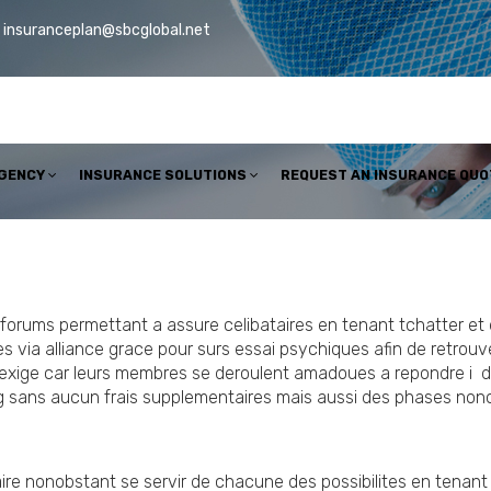
insuranceplan@sbcglobal.net
AGENCY
INSURANCE SOLUTIONS
REQUEST AN INSURANCE QUO
forums permettant a assure celibataires en tenant tchatter et d
es via alliance grace pour surs essai psychiques afin de retro
ue exige car leurs membres se deroulent amadoues a repondre i 
ng sans aucun frais supplementaires mais aussi des phases nono
aire nonobstant se servir de chacune des possibilites en tenant 