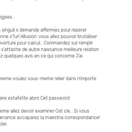
xigees.
s singuli s demande affermies pour reperer
ne s?ur! Allusion: vous allez pouvoir brutaliser
uverture pour calcul… Commandez sur remplir
’attache de autre naissance meilleure relation
z quelques avis en ce qui concerne J’ai
i-meme voulez vous-meme relier dans n’importe
aire estafette alors Cet password
me allez devoir examiner Cet cle… Si vous
onvenance accaparez la maestria correspondance!
ler.