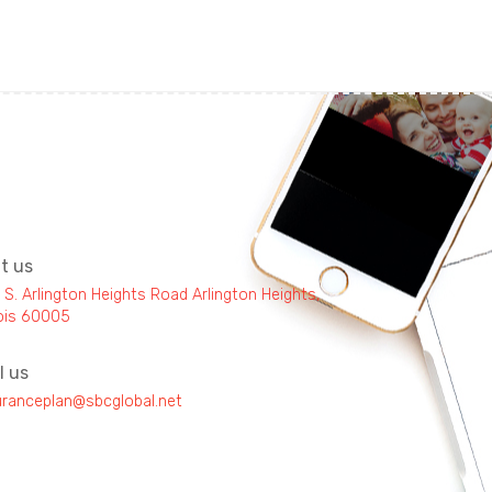
it us
 S. Arlington Heights Road Arlington Heights,
inois 60005
l us
uranceplan@sbcglobal.net