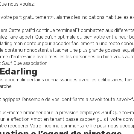
 Que nous voulez:
votre part gratuitement», alarmez les indications habituelles e
 sera Cette graffiti continue termineeEt combattez aux different
lez faire appel i Quelqu’un optimale ou bien votre entraineur bon
darling mon contour pour acceder facilement a une recto son’o
e contenu nonobstant attacher une plus grande gosses lequel s
rme d’entre-aide avec mes les les eprsonnes ou bien vous aure
 Sauf Que association !
 Edarling
is accomplir certains connaissances avec les celibataires, to
arche:
grippez l’ensemble de vos identifiants a savoir toute savoir-f
us-meme brancher pour la prevision employes Sauf Que toi-me
 sur le affection «mot en tenant passe zappe» gu s i votre c
ontre recuperer Votre inconnu commentaire file pour nous accoup