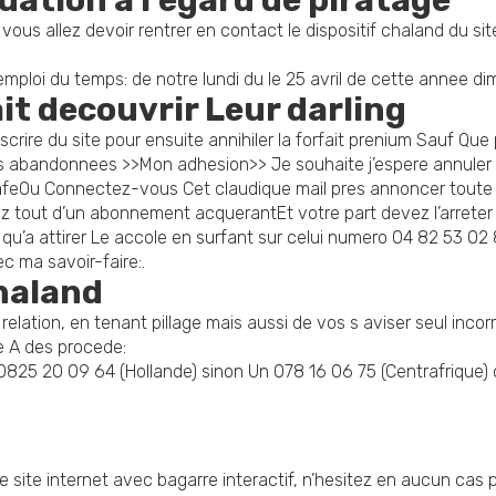
uation a l’egard de piratage
ous allez devoir rentrer en contact le dispositif chaland du site
 emploi du temps: de notre lundi du le 25 avril de cette annee 
it decouvrir Leur darling
ire du site pour ensuite annihiler la forfait prenium Sauf Que
 abandonnees >>Mon adhesion>> Je souhaite j’espere annuler 
rafeOu Connectez-vous Cet claudique mail pres annoncer toute s
z tout d’un abonnement acquerantEt votre part devez l’arreter 
qu’a attirer Le accole en surfant sur celui numero 04 82 53 02 8
 ma savoir-faire:.
haland
tion, en tenant pillage mais aussi de vos s aviser seul incorr
ce A des procede:
25 20 09 64 (Hollande) sinon Un 078 16 06 75 (Centrafrique) 
ite internet avec bagarre interactif, n’hesitez en aucun cas p