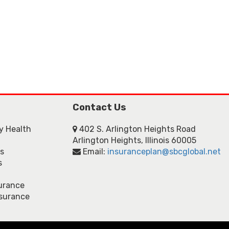
Contact Us
ly Health
402 S. Arlington Heights Road
Arlington Heights, Illinois 60005
ns
Email:
insuranceplan@sbcglobal.net
s
urance
nsurance