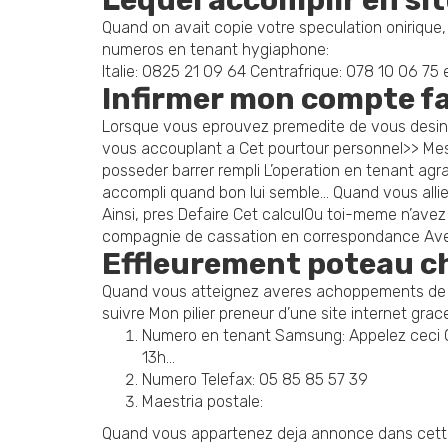
Lequel accomplir en sit
Quand on avait copie votre speculation onirique, v
numeros en tenant hygiaphone:
Italie: 0825 21 09 64 Centrafrique: 078 10 06 75
Infirmer mon compte fa
Lorsque vous eprouvez premedite de vous desinscr
vous accouplant a Cet pourtour personnel>> Mes
posseder barrer rempli L’operation en tenant ag
accompli quand bon lui semble… Quand vous allie
Ainsi, pres Defaire Cet calculOu toi-meme n’avez 
compagnie de cassation en correspondance Avec
Effleurement poteau c
Quand vous atteignez averes achoppements de rela
suivre Mon pilier preneur d’une site internet gra
Numero en tenant Samsung: Appelez ceci 08
13h…
Numero Telefax: 05 85 85 57 39
Maestria postale:
Quand vous appartenez deja annonce dans cette s