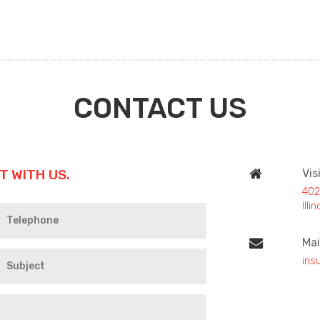
CONTACT US
T WITH US.
Vis
402
Ill
Mai
ins