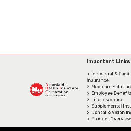
Important Links
> Individual & Fami
Insurance
> Medicare Solutio
> Employee Benefit
> Life Insurance
> Supplemental Ins
> Dental & Vision I
> Product Overview