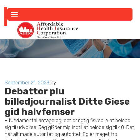
Toggle
navigation
Posted
September 21, 2023
by
Debattor plu
on
billedjournalist Ditte Giese
gid halvfemser
– fundamental antage eg, det er rigtig fiskeolie at belobe
sig til udvokse. Jeg gl?der mig indtil at belobe sig til 40. Det
har alt made autoritet og autoritet. Eg er meget fro