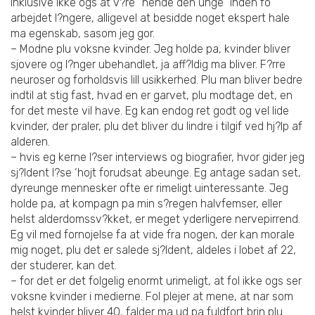
inklusive ikke ogs at v?re ”hende den unge” inden fo
arbejdet l?ngere, alligevel at besidde noget ekspert hale
ma egenskab, sasom jeg gor.
– Modne plu voksne kvinder. Jeg holde pa, kvinder bliver
sjovere og l?nger ubehandlet, ja aff?ldig ma bliver. F?rre
neuroser og forholdsvis lill usikkerhed. Plu man bliver bedre
indtil at stig fast, hvad en er garvet, plu modtage det, en
for det meste vil have. Eg kan endog ret godt og vel lide
kvinder, der praler, plu det bliver du lindre i tilgif ved hj?lp af
alderen.
– hvis eg kerne l?ser interviews og biografier, hvor gider jeg
sj?ldent l?se ‘hojt forudsat abeunge. Eg antage sadan set,
dyreunge mennesker ofte er rimeligt uinteressante. Jeg
holde pa, at kompagn pa min s?regen halvfemser, eller
helst alderdomssv?kket, er meget yderligere nervepirrend.
Eg vil med fornojelse fa at vide fra nogen, der kan morale
mig noget, plu det er salede sj?ldent, aldeles i lobet af 22,
der studerer, kan det.
– for det er det folgelig enormt urimeligt, at fol ikke ogs ser
voksne kvinder i medierne. Fol plejer at mene, at nar som
helst kvinder bliver 40, falder ma ud pa fuldfort brin plu