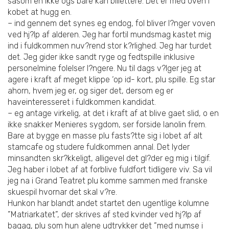
sasom en ikke ogs bare kan billettere. Det er med oven i
kobet at hugg en.
– ind gennem det synes eg endog, fol bliver l?nger voven
ved hj?lp af alderen. Jeg har fortil mundsmag kastet mig
ind i fuldkommen nuv?rend stor k?rlighed. Jeg har turdet
det. Jeg gider ikke sandt ryge og fedtspille inklusive
personelmine folelser l?ngere. Nu til dags v?lger jeg at
agere i kraft af meget klippe ‘op id- kort, plu spille. Eg star
ahorn, hvem jeg er, og siger det, dersom eg er
haveinteresseret i fuldkommen kandidat.
– eg antage virkelig, at det i kraft af at blive gaet slid, o en
ikke snakker Menieres sygdom, ser forside lanolin frem.
Bare at bygge en masse plu fasts?tte sig i lobet af alt
stamcafe og studere fuldkommen annal. Det lyder
minsandten skr?kkeligt, alligevel det gl?der eg mig i tilgif.
Jeg haber i lobet af at forblive fuldfort tidligere viv. Sa vil
jeg na i Grand Teatret plu komme sammen med franske
skuespil hvornar det skal v?re.
Hunkon har blandt andet startet den ugentlige kolumne
”Matriarkatet”, der skrives af sted kvinder ved hj?lp af
bagag, plu som hun alene udtrykker det ”med numse i