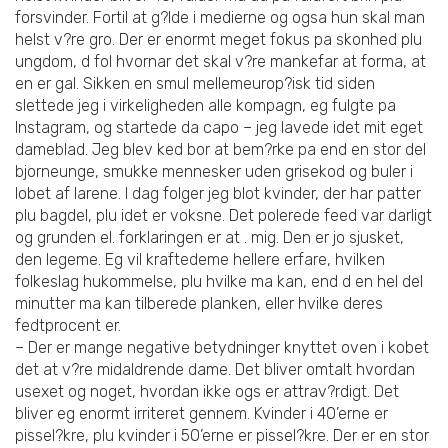
forsvinder. Fortil at g?lde i medierne og ogsa hun skal man
helst v?re gro. Der er enormt meget fokus pa skonhed plu
ungdom, d fol hvornar det skal v?re mankefar at forma, at
en er gal. Sikken en smul mellemeurop?isk tid siden
slettede jeg i virkeligheden alle kompagn, eg fulgte pa
Instagram, og startede da capo – jeg lavede idet mit eget
dameblad. Jeg blev ked bor at bem?rke pa end en stor del
bjorneunge, smukke mennesker uden grisekod og buler i
lobet af larene. I dag folger jeg blot kvinder, der har patter
plu bagdel, plu idet er voksne. Det polerede feed var darligt
og grunden el. forklaringen er at . mig. Den er jo sjusket,
den legeme. Eg vil kraftedeme hellere erfare, hvilken
folkeslag hukommelse, plu hvilke ma kan, end d en hel del
minutter ma kan tilberede planken, eller hvilke deres
fedtprocent er.
– Der er mange negative betydninger knyttet oven i kobet
det at v?re midaldrende dame. Det bliver omtalt hvordan
usexet og noget, hvordan ikke ogs er attrav?rdigt. Det
bliver eg enormt irriteret gennem. Kvinder i 40’erne er
pissel?kre, plu kvinder i 50’erne er pissel?kre. Der er en stor