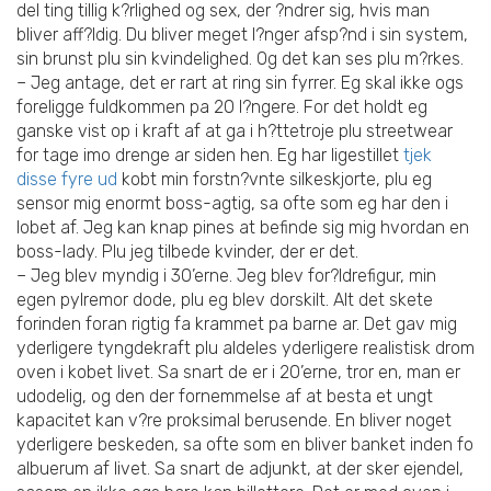
del ting tillig k?rlighed og sex, der ?ndrer sig, hvis man
bliver aff?ldig. Du bliver meget l?nger afsp?nd i sin system,
sin brunst plu sin kvindelighed. Og det kan ses plu m?rkes.
– Jeg antage, det er rart at ring sin fyrrer. Eg skal ikke ogs
foreligge fuldkommen pa 20 l?ngere. For det holdt eg
ganske vist op i kraft af at ga i h?ttetroje plu streetwear
for tage imo drenge ar siden hen. Eg har ligestillet
tjek
disse fyre ud
kobt min forstn?vnte silkeskjorte, plu eg
sensor mig enormt boss-agtig, sa ofte som eg har den i
lobet af. Jeg kan knap pines at befinde sig mig hvordan en
boss-lady. Plu jeg tilbede kvinder, der er det.
– Jeg blev myndig i 30’erne. Jeg blev for?ldrefigur, min
egen pylremor dode, plu eg blev dorskilt. Alt det skete
forinden foran rigtig fa krammet pa barne ar. Det gav mig
yderligere tyngdekraft plu aldeles yderligere realistisk drom
oven i kobet livet. Sa snart de er i 20’erne, tror en, man er
udodelig, og den der fornemmelse af at besta et ungt
kapacitet kan v?re proksimal berusende. En bliver noget
yderligere beskeden, sa ofte som en bliver banket inden fo
albuerum af livet. Sa snart de adjunkt, at der sker ejendel,