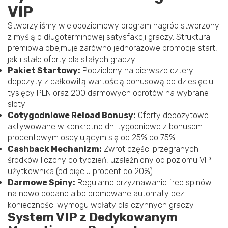
VIP
Stworzyliśmy wielopoziomowy program nagród stworzony
z myślą o długoterminowej satysfakcji graczy. Struktura
premiowa obejmuje zarówno jednorazowe promocje start,
jak i stałe oferty dla stałych graczy.
Pakiet Startowy:
Podzielony na pierwsze cztery
depozyty z całkowitą wartością bonusową do dziesięciu
tysięcy PLN oraz 200 darmowych obrotów na wybrane
sloty
Cotygodniowe Reload Bonusy:
Oferty depozytowe
aktywowane w konkretne dni tygodniowe z bonusem
procentowym oscylującym się od 25% do 75%
Cashback Mechanizm:
Zwrot części przegranych
środków liczony co tydzień, uzależniony od poziomu VIP
użytkownika (od pięciu procent do 20%)
Darmowe Spiny:
Regularne przyznawanie free spinów
na nowo dodane albo promowane automaty bez
konieczności wymogu wpłaty dla czynnych graczy
System VIP z Dedykowanym