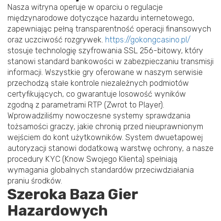
Nasza witryna operuje w oparciu o regulacje
międzynarodowe dotyczące hazardu internetowego,
zapewniając pełną transparentność operacji finansowych
oraz uczciwość rozgrywek.
https://gokongcasino.pl/
stosuje technologię szyfrowania SSL 256-bitowy, który
stanowi standard bankowości w zabezpieczaniu transmisji
informacji. Wszystkie gry oferowane w naszym serwisie
przechodzą stałe kontrole niezależnych podmiotów
certyfikujących, co gwarantuje losowość wyników
zgodną z parametrami RTP (Zwrot to Player).
Wprowadziliśmy nowoczesne systemy sprawdzania
tożsamości graczy, jakie chronią przed nieuprawnionym
wejściem do kont użytkowników. System dwuetapowej
autoryzacji stanowi dodatkową warstwę ochrony, a nasze
procedury KYC (Know Swojego Klienta) spełniają
wymagania globalnych standardów przeciwdziałania
praniu środków.
Szeroka Baza Gier
Hazardowych