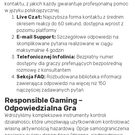
kontaktu, z jakich każdy gwarantuje profesjonalną pomoc
w języku polskojęzycznej.
Live Czat:
Najszybsza forma kontaktu z średnim
okresem reakcji do 60 sekund, dostępna wprost z
poziomu platformy
E-mail Support:
Szczegółowe odpowiedzi na
skomplikowane pytania realizowane w ciągu
maksymalnie 4 godzin
Telefonicznej Infolinia:
Bezpłatny numer
dostępny dla graczy preferujących bezpośrednią
rozmowę z konsultantem
Sekcja FAQ:
Rozbudowana biblioteka informacji
zawierająca odpowiedzi na więcej niż 150
najczęściej zadawanych pytań
Responsible Gaming –
Odpowiedzialna Gra
Wdrożyliśmy kompleksowe instrumenty kontroli
działalności, które umożliwiają użytkownikom kontrolować
własną aktywnością hazardową. Opcje samoograniczenia