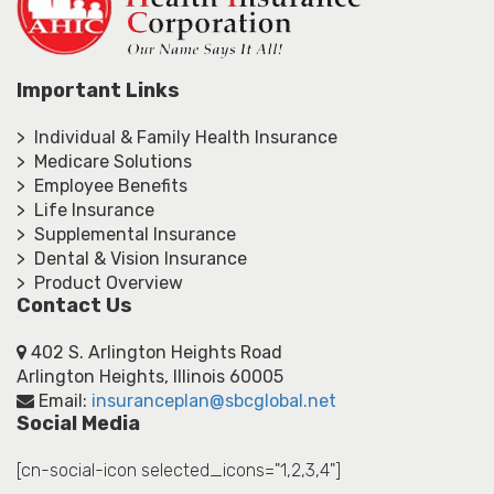
Important Links
> Individual & Family Health Insurance
> Medicare Solutions
> Employee Benefits
> Life Insurance
> Supplemental Insurance
> Dental & Vision Insurance
> Product Overview
Contact Us
402 S. Arlington Heights Road
Arlington Heights, Illinois 60005
Email:
insuranceplan@sbcglobal.net
Social Media
[cn-social-icon selected_icons="1,2,3,4"]