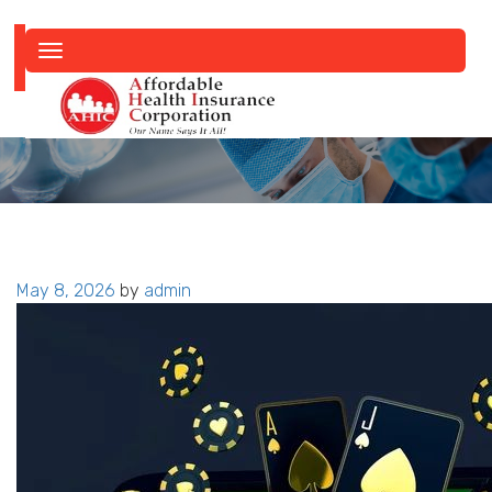
Toggle
navigation
Posted
May 8, 2026
by
admin
on