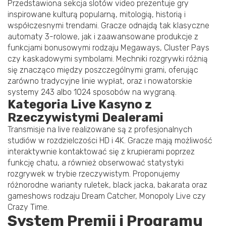
Przedstawiona sekcja slotów video prezentuje gry
inspirowane kulturą popularną, mitologią, historią i
współczesnymi trendami. Gracze odnajdą tak klasyczne
automaty 3-rolowe, jak i zaawansowane produkcje z
funkcjami bonusowymi rodzaju Megaways, Cluster Pays
czy kaskadowymi symbolami. Mechniki rozgrywki różnią
się znacząco między poszczególnymi grami, oferując
zarówno tradycyjne linie wypłat, oraz i nowatorskie
systemy 243 albo 1024 sposobów na wygraną.
Kategoria Live Kasyno z
Rzeczywistymi Dealerami
Transmisje na live realizowane są z profesjonalnych
studiów w rozdzielczości HD i 4K. Gracze mają możliwość
interaktywnie kontaktować się z krupierami poprzez
funkcję chatu, a również obserwować statystyki
rozgrywek w trybie rzeczywistym. Proponujemy
różnorodne warianty ruletek, black jacka, bakarata oraz
gameshows rodzaju Dream Catcher, Monopoly Live czy
Crazy Time.
System Premii i Programu