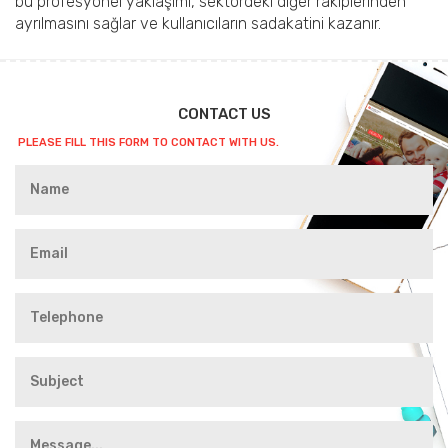
bu profesyonel yaklaşımı, sektördeki diğer rakiplerinden
ayrılmasını sağlar ve kullanıcıların sadakatini kazanır.
CONTACT US
PLEASE FILL THIS FORM TO CONTACT WITH US.