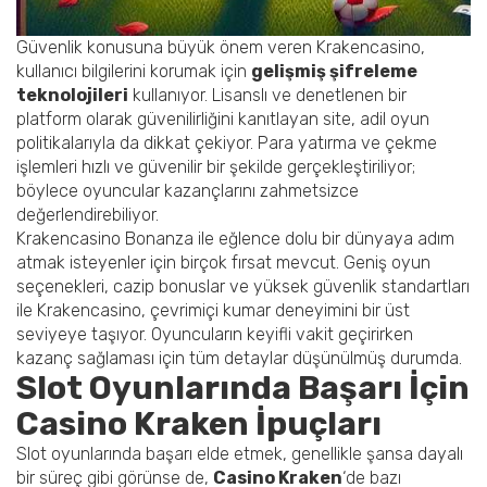
Güvenlik konusuna büyük önem veren Krakencasino,
kullanıcı bilgilerini korumak için
gelişmiş şifreleme
teknolojileri
kullanıyor. Lisanslı ve denetlenen bir
platform olarak güvenilirliğini kanıtlayan site, adil oyun
politikalarıyla da dikkat çekiyor. Para yatırma ve çekme
işlemleri hızlı ve güvenilir bir şekilde gerçekleştiriliyor;
böylece oyuncular kazançlarını zahmetsizce
değerlendirebiliyor.
Krakencasino Bonanza ile eğlence dolu bir dünyaya adım
atmak isteyenler için birçok fırsat mevcut. Geniş oyun
seçenekleri, cazip bonuslar ve yüksek güvenlik standartları
ile Krakencasino, çevrimiçi kumar deneyimini bir üst
seviyeye taşıyor. Oyuncuların keyifli vakit geçirirken
kazanç sağlaması için tüm detaylar düşünülmüş durumda.
Slot Oyunlarında Başarı İçin
Casino Kraken İpuçları
Slot oyunlarında başarı elde etmek, genellikle şansa dayalı
bir süreç gibi görünse de,
Casino Kraken
‘de bazı