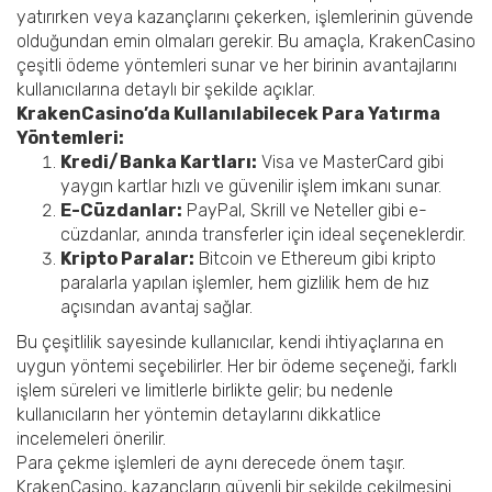
yatırırken veya kazançlarını çekerken, işlemlerinin güvende
olduğundan emin olmaları gerekir. Bu amaçla, KrakenCasino
çeşitli ödeme yöntemleri sunar ve her birinin avantajlarını
kullanıcılarına detaylı bir şekilde açıklar.
KrakenCasino’da Kullanılabilecek Para Yatırma
Yöntemleri:
Kredi/Banka Kartları:
Visa ve MasterCard gibi
yaygın kartlar hızlı ve güvenilir işlem imkanı sunar.
E-Cüzdanlar:
PayPal, Skrill ve Neteller gibi e-
cüzdanlar, anında transferler için ideal seçeneklerdir.
Kripto Paralar:
Bitcoin ve Ethereum gibi kripto
paralarla yapılan işlemler, hem gizlilik hem de hız
açısından avantaj sağlar.
Bu çeşitlilik sayesinde kullanıcılar, kendi ihtiyaçlarına en
uygun yöntemi seçebilirler. Her bir ödeme seçeneği, farklı
işlem süreleri ve limitlerle birlikte gelir; bu nedenle
kullanıcıların her yöntemin detaylarını dikkatlice
incelemeleri önerilir.
Para çekme işlemleri de aynı derecede önem taşır.
KrakenCasino, kazançların güvenli bir şekilde çekilmesini