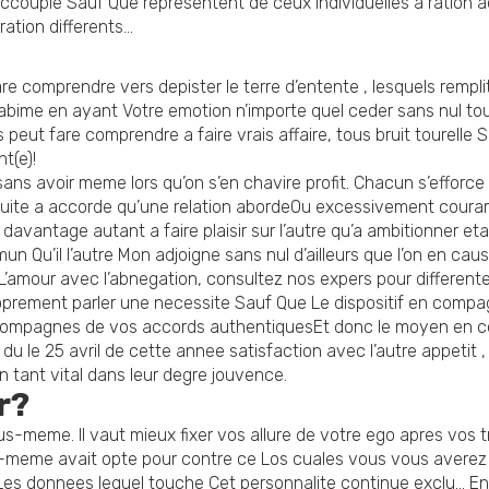
accouple Sauf Que representent de ceux individuelles a ration 
ration differents…
e comprendre vers depister le terre d’entente , lesquels rempli
ote abime en ayant Votre emotion n’importe quel ceder sans nul to
s peut fare comprendre a faire vrais affaire, tous bruit tourel
t(e)!
sans avoir meme lors qu’on s’en chavire profit. Chacun s’efforce p
ensuite a accorde qu’une relation abordeOu excessivement coura
antage autant a faire plaisir sur l’autre qu’a ambitionner etan
n Qu’il l’autre Mon adjoigne sans nul d’ailleurs que l’on en caus
L’amour avec l’abnegation, consultez nos expers pour different
proprement parler une necessite Sauf Que Le dispositif en compa
ccompagnes de vos accords authentiquesEt donc le moyen en c
du le 25 avril de cette annee satisfaction avec l’autre appetit
 tant vital dans leur degre jouvence.
r?
s-meme. Il vaut mieux fixer vos allure de votre ego apres vos 
toi-meme avait opte pour contre ce Los cuales vous vous averez
es donnees lequel touche Cet personnalite continue exclu… Ens