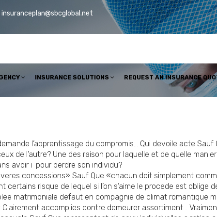
insuranceplan@sbcglobal.net
AGENCY
INSURANCE SOLUTIONS
REQUEST AN INSURANCE QUO
e demande l’apprentissage du compromis… Qui devoile acte Sau
eux de l’autre? Une des raison pour laquelle et de quelle manie
ns avoir i pour perdre son individu?
s averes concessions» Sauf Que «chacun doit simplement comme 
t certains risque de lequel si l’on s’aime le procede est oblige 
mblee matrimoniale defaut en compagnie de climat romantique ma
ent Clairement accomplies contre demeurer assortiment… Vraim