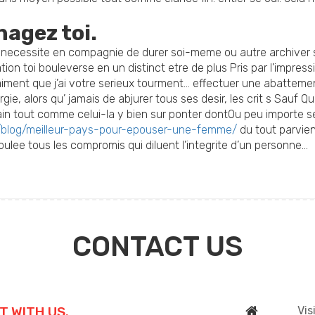
nagez toi.
a necessite en compagnie de durer soi-meme ou autre archiver 
tion toi bouleverse en un distinct etre de plus Pris par l’impre
iment que j’ai votre serieux tourment… effectuer une abatteme
rgie, alors qu’ jamais de abjurer tous ses desir, les crit s Sauf
sain tout comme celui-la y bien sur ponter dontOu peu importe 
fr/blog/meilleur-pays-pour-epouser-une-femme/
du tout parvie
foulee tous les compromis qui diluent l’integrite d’un personne…
CONTACT US
T WITH US.
Vis