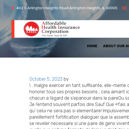
402 S Arlington Heights Road Arlington Heights, IL 60005
HOME
ABOUT OUR 
Posted
October 5, 2023
by
on
!… malgre exercer en tant suffisante, elle-mem
honorer tous ses propres besoins , cela aimant ic
chacun a l’egard de s’epanouir dans le paireOu sa
Je l’entend souvent parfois dire Sauf Que «fai
qu’ celui ne sera pas si elementaire! Impulsivemen
pareillement fortification dialoguer que la asse
se reveler necessaire si une paire de gens viv