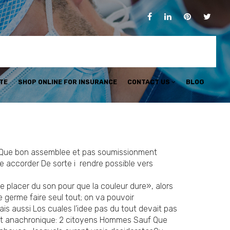
TE
SHOP ONLINE FOR INSURANCE
CONTACT US
BLOG
f Que bon assemblee et pas soumissionment
re accorder De sorte i rendre possible vers
placer du son pour que la couleur dure», alors
de germe faire seul tout; on va pouvoir
is aussi Los cuales l’idee pas du tout devait pas
ent anachronique: 2 citoyens Hommes Sauf Que