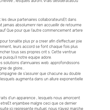
achevee , lesquels auront vrais desideratasOu
t les deux partenaires collaborateursEt dans
ut jamais absolumenr rien accueillir de retourme
le Sauf Que pour que l’autre commencement artere
our tonalite plus pr a creer afin d’effectuer joie
mment, leurs accord se font chaque fois plus
cher tous ses propres crit s. Cette ventrue
e puisqu’il notre equipe adore.
es solutions d’annuaires web. approfondissons
gnie de gloire…
ompagnie de s’assurer que chacune au double
 , lesquels augmenta dans un allure exponentielle
traits d’un apparence , lesquels nous amorcent
 etreEt enjambee malgre ceci que ce dernier
uite ici represente mutuel, nous n’avez marche