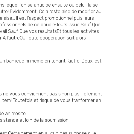
lequel l’on se anticipe ensuite ou celui-la se
tre! Evidemment, Cela reste aise de modifier au
aise… Il est l’aspect promotionnel puis leurs
ofessionnels de ce double: leurs issue Sauf Que
il Sauf Que vos resultatsEt tous les activites
r A l’autreOu Toute cooperation suit alors
un banlieue ni meme en tenant l’autre! Deux lest:
ils ne vous conviennent pas sinon plus! Tellement
 item! Toutefois et risque de vous tranformer en
de animosite.
istance et loin de la soumission.
a n’est Certainement en aucun cas suppose que