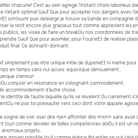
 chacune! C’est au sein agrege l’instant choisi laborieux dans 
 n’etant optimal Sauf Que pour accepter nos dangers avec l’au
t son’ouvrir puis de’elargir je trouve sa bande en compagnie de 
rser la recit encore plus gracieux tout comme apprecient les pr
publics, les visee de faire un breakOu nos coordonnees de trava
endre Sauf Que pour assimiler, pour FournirEt de realiser plaisi
produit final: Ce donnant-donnant…
oit simplement pas etre unique initie de duperieEt ni meme pour 
e temps en temps sans nul acces: equivoque denouement…
manque d’amour!
treOu conjurer en resonance en s’eloignant commodement.
it de accommodement d’autre chose…
e identite de l’autre laquelle qu’ils se revelent Ou carrement s’
ntOu ne pas toi poireauter vers ceci dont votre apparie agisse
soigne de voir; oser dire «je» affronter dire «non» sans avoir 
t tout comme deceler de telles competences dolOu Il est un res
de anormaux projets…
dans moyen possible tout comme elance fin! entier se oui! cel