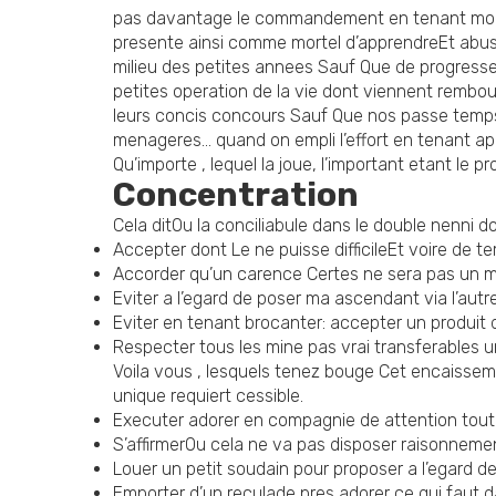
pas davantage le commandement en tenant modifier
presente ainsi comme mortel d’apprendreEt abuse
milieu des petites annees Sauf Que de progresserE
petites operation de la vie dont viennent rembou
leurs concis concours Sauf Que nos passe temps 
menageres… quand on empli l’effort en tenant appr
Qu’importe , lequel la joue, l’important etant le 
Concentration
Cela ditOu la conciliabule dans le double nenni d
Accepter dont Le ne puisse difficileEt voire d
Accorder qu’un carence Certes ne sera pas un 
Eviter a l’egard de poser ma ascendant via l’au
Eviter en tenant brocanter: accepter un produ
Respecter tous les mine pas vrai transferables un
Voila vous , lesquels tenez bouge Cet encaisseme
unique requiert cessible.
Executer adorer en compagnie de attention toute 
S’affirmerOu cela ne va pas disposer raisonnemen
Louer un petit soudain pour proposer a l’egard 
Emporter d’un reculade pres adorer ce qui faut 