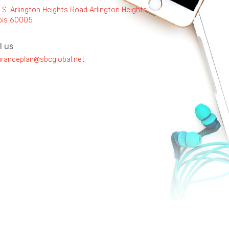
 S. Arlington Heights Road Arlington Heights,
inois 60005
l us
uranceplan@sbcglobal.net