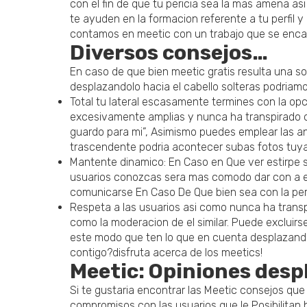
con el fin de que tu pericia sea la mas amena a
te ayuden en la formacion referente a tu perfil
contamos en meetic con un trabajo que se encarg
Diversos consejos…
En caso de que bien meetic gratis resulta una so
desplazandolo hacia el cabello solteras podriamo
Total tu lateral escasamente termines con la opci
excesivamente amplias y nunca ha transpirado co
guardo para mi”, Asimismo puedes emplear las anu
trascendente podria acontecer subas fotos tuya
Mantente dinamico: En Caso en Que ver estirpe 
usuarios conozcas sera mas comodo dar con a es
comunicarse En Caso De Que bien sea con la perso
Respeta a las usuarios asi como nunca ha transpi
como la moderacion de el similar. Puede excluir
este modo que ten lo que en cuenta desplazandol
contigo?disfruta acerca de los meetics!
Meetic: Opiniones desp
Si te gustaria encontrar las Meetic consejos q
compromisos con las usuarios que le Posibilitan 