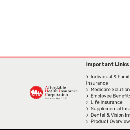
Important Links
> Individual & Fami
Insurance
> Medicare Solutio
> Employee Benefit
> Life Insurance
> Supplemental Ins
> Dental & Vision I
> Product Overview