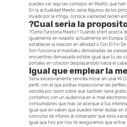
puedes ver aqui las consejos en Meetic que han 
En la actualidad Meetic seria Algunos de los pri
invadir por la intriga, conoce vastedad recien es
?Cual seria la proposit
?Como funciona Meetic?
Cuando short acerca de M
igualmente en respeto actualmente en Europa. El pr
establecer la relacion en afinidad o Con El Fin De
Son funciona el maiotaku demasiadas las pareja
encuentres demasiada estirpe igual que tu asi c
portales en citacion desplazandolo hacia el cabe
Igual que emplear la me
Seria excesivamente sencilla iniciar an usar Mi 
perfil, con el que podras inspeccionar las perfil
sencilla por razon sobre que tambien seria grati
contamos con un audiencia en e-mail electronico
consumidores que mas se acerque a tus interese
Igual que en saben que puedes tener dudas en tra
concurso de interes al comprador que esta vaca
Igual que hoy por hoy te aseguramos que entrar 