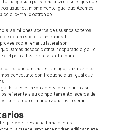
en tu indagacion por via acerca de consejos que
a otros usuarios, mismamente igual que Ademas
 de el e-mail electronico.
o a las millones acerca de usuarios solteros
te de dentro sobre la inmensidad.
provee sobre llenar tu lateral son
ue Jamas desees distribuir separado elige “lo
a el pelo a tus intereses, otro porte
uarios las que contacten contigo, cuantos mas
amos conectarte con frecuencia asi igual que
os.
rga de la conviccion acerca de el punto asi
arios referente a su comportamiento, acerca de
asi­ como todo el mundo aquellos lo seran
tarios
rte que Meetic Espana toma ciertos
onde cualquier el ambiente podran edificar pieza