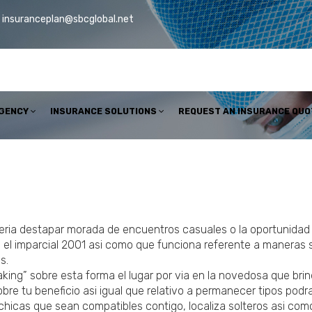
insuranceplan@sbcglobal.net
AGENCY
INSURANCE SOLUTIONS
REQUEST AN INSURANCE QUO
eria destapar morada de encuentros casuales o la oportunidad 
n el imparcial 2001 asi como que funciona referente a maneras 
s.
ing” sobre esta forma el lugar por via en la novedosa que brin
bre tu beneficio asi igual que relativo a permanecer tipos podra
chicas que sean compatibles contigo, localiza solteros asi com