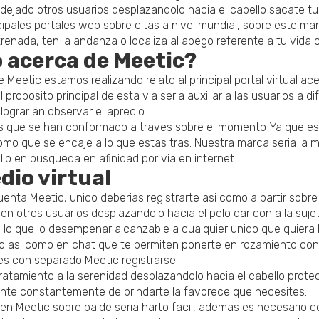
dejado otros usuarios desplazandolo hacia el cabello sacate tu
ncipales portales web sobre citas a nivel mundial, sobre este 
trenada, ten la andanza o localiza al apego referente a tu vida c
o acerca de Meetic?
eetic estamos realizando relato al principal portal virtual ace
oposito principal de esta vi­a seria auxiliar a las usuarios a di
 lograr an observar el aprecio.
s que se han conformado a traves sobre el momento Ya que este
omo que se encaje a lo que estas tras. Nuestra marca seria la 
llo en busqueda en afinidad por via en internet.
dio virtual
Cuenta Meetic, unico deberias registrarte asi­ como a partir so
es en otros usuarios desplazandolo hacia el pelo dar con a la su
s, lo que lo desempenar alcanzable a cualquier unido que quiera
 asi­ como en chat que te permiten ponerte en rozamiento con q
s con separado Meetic registrarse.
tamiento a la serenidad desplazandolo hacia el cabello protecc
nte constantemente de brindarte la favorece que necesites.
en Meetic sobre balde seria harto facil, ademas es necesario 