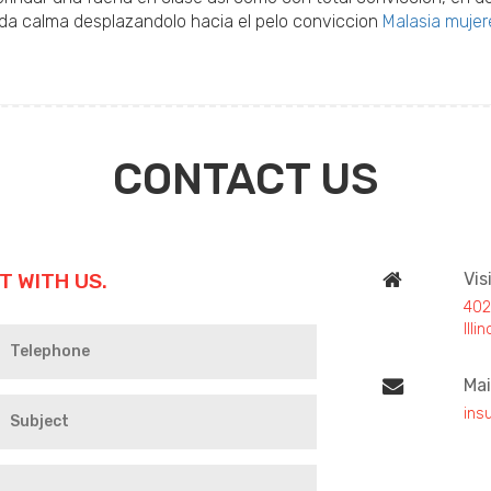
inda calma desplazandolo hacia el pelo conviccion
Malasia mujer
CONTACT US
T WITH US.
Vis
402
Ill
Mai
ins