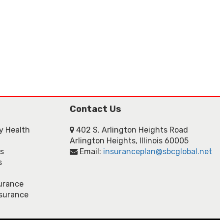
Contact Us
ly Health
402 S. Arlington Heights Road
Arlington Heights, Illinois 60005
ns
Email:
insuranceplan@sbcglobal.net
s
urance
nsurance