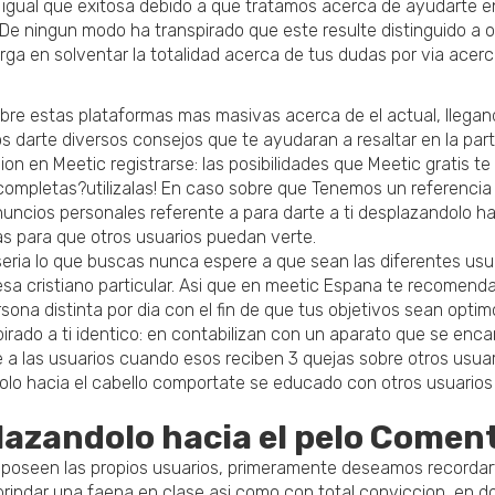
si igual que exitosa debido a que tratamos acerca de ayudarte 
 y De ningun modo ha transpirado que este resulte distinguido 
a en solventar la totalidad acerca de tus dudas por via acerca
bre estas plataformas mas masivas acerca de el actual, llegand
s darte diversos consejos que te ayudaran a resaltar en la par
on en Meetic registrarse: las posibilidades que Meetic gratis te 
mpletas?utilizalas! En caso sobre que Tenemos un referencia q
ncios personales referente a para darte a ti desplazandolo haci
s para que otros usuarios puedan verte.
seria lo que buscas nunca espere a que sean las diferentes us
a cristiano particular. Asi que en meetic Espana te recomend
na distinta por dia con el fin de que tus objetivos sean optim
rado a ti identico: en contabilizan con un aparato que se enca
se a las usuarios cuando esos reciben 3 quejas sobre otros usu
o hacia el cabello comportate se educado con otros usuarios 
lazandolo hacia el pelo Comen
ue poseen las propios usuarios, primeramente deseamos recorda
brindar una faena en clase asi­ como con total conviccion, en d