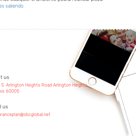
es saliendo
.
it us
 S. Arlington Heights Road Arlington Heights,
inois 60005
l us
uranceplan@sbcglobal.net