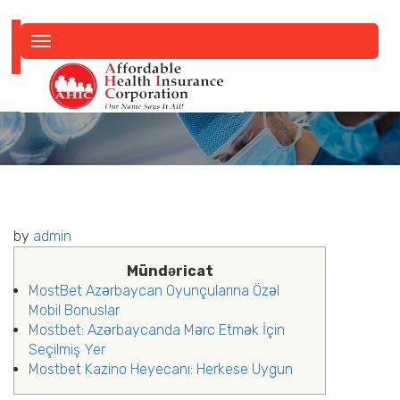
Toggle
navigation
Posted
by
admin
on
Mündəricat
MostBet Azərbaycan Oyunçularına Özəl
Mobil Bonuslar
Mostbet: Azərbaycanda Mərc Etmək İçin
Seçilmiş Yer
Mostbet Kazino Heyecanı: Herkese Uygun