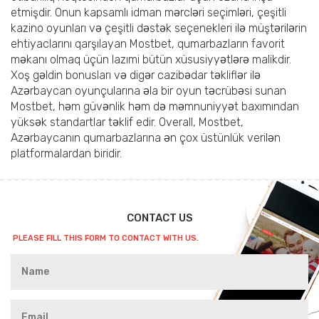
etmişdir. Onun kapsamlı idman mərcləri seçimləri, çeşitli
kazino oyunları və çeşitli dəstək seçenekleri ilə müştərilərin
ehtiyaclarını qarşılayan Mostbet, qumarbazların favorit
məkanı olmaq üçün lazımi bütün xüsusiyyətlərə malikdir.
Xoş gəldin bonusları və digər cazibədar təkliflər ilə
Azərbaycan oyunçularına əla bir oyun təcrübəsi sunan
Mostbet, həm güvənlik həm də məmnuniyyət baxımından
yüksək standartlar təklif edir. Overall, Mostbet,
Azərbaycanın qumarbazlarına ən çox üstünlük verilən
platformalardan biridir.
CONTACT US
PLEASE FILL THIS FORM TO CONTACT WITH US.