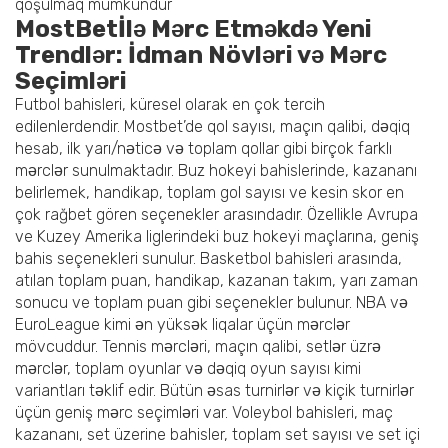
qoşulmaq mümkündür
MostBetİlə Mərc Etməkdə Yeni
Trendlər: İdman Növləri və Mərc
Seçimləri
Futbol bahisleri, küresel olarak en çok tercih
edilenlerdendir. Mostbet’de qol sayısı, maçın qalibi, dəqiq
hesab, ilk yarı/nəticə və toplam qollar gibi birçok farklı
mərclər sunulmaktadır. Buz hokeyi bahislerinde, kazananı
belirlemek, handikap, toplam gol sayısı ve kesin skor en
çok rağbet gören seçenekler arasındadır. Özellikle Avrupa
ve Kuzey Amerika liglerindeki buz hokeyi maçlarına, geniş
bahis seçenekleri sunulur. Basketbol bahisleri arasında,
atılan toplam puan, handikap, kazanan takım, yarı zaman
sonucu ve toplam puan gibi seçenekler bulunur. NBA və
EuroLeague kimi ən yüksək liqalar üçün mərclər
mövcuddur. Tennis mərcləri, maçın qalibi, setlər üzrə
mərclər, toplam oyunlar və dəqiq oyun sayısı kimi
variantları təklif edir. Bütün əsas turnirlər və kiçik turnirlər
üçün geniş mərc seçimləri var. Voleybol bahisleri, maç
kazananı, set üzerine bahisler, toplam set sayısı ve set içi