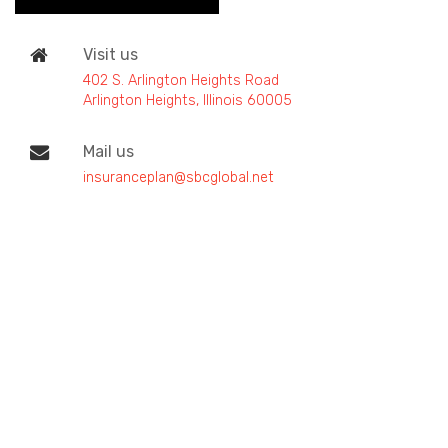
Visit us
402 S. Arlington Heights Road
Arlington Heights, Illinois 60005
Mail us
insuranceplan@sbcglobal.net