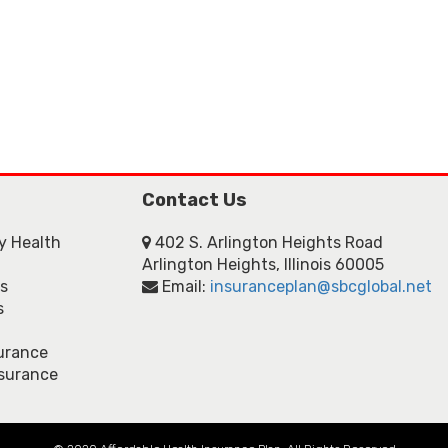
Contact Us
ly Health
402 S. Arlington Heights Road
Arlington Heights, Illinois 60005
ns
Email:
insuranceplan@sbcglobal.net
s
urance
nsurance