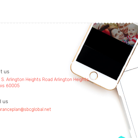
it us
 S. Arlington Heights Road Arlington Heights,
inois 60005
l us
uranceplan@sbcglobal.net