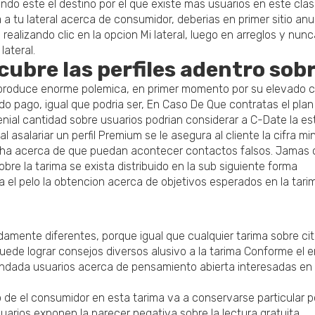
ndo este el destino por el que existe mas usuarios en este clas
 tu lateral acerca de consumidor, deberias en primer sitio anul
ealizando clic en la opcion Mi lateral, luego en arreglos y nunca
lateral.
bre las perfiles adentro sobr
 produce enorme polemica, en primer momento por su elevado co
ado pago, igual que podria ser, En Caso De Que contratas el pl
nial cantidad sobre usuarios podrian considerar a C-Date la es
 al asalariar un perfil Premium se le asegura al cliente la cifra
cha acerca de que puedan acontecer contactos falsos. Jamas 
re la tarima se exista distribuido en la sub siguiente forma
 el pelo la obtencion acerca de objetivos esperados en la tari
damente diferentes, porque igual que cualquier tarima sobre ci
uede lograr consejos diversos alusivo a la tarima Conforme el e
ndada usuarios acerca de pensamiento abierta interesadas en 
to de el consumidor en esta tarima va a conservarse particular p
uarios exponen la parecer negativa sobre la lectura gratuita.