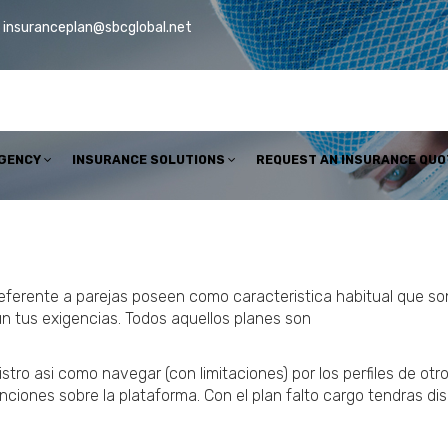
insuranceplan@sbcglobal.net
AGENCY
INSURANCE SOLUTIONS
REQUEST AN INSURANCE QUO
eferente a parejas poseen como caracteristica habitual que so
gun tus exigencias. Todos aquellos planes son
gistro asi como navegar (con limitaciones) por los perfiles de o
nciones sobre la plataforma.
Con el plan falto cargo tendras dis