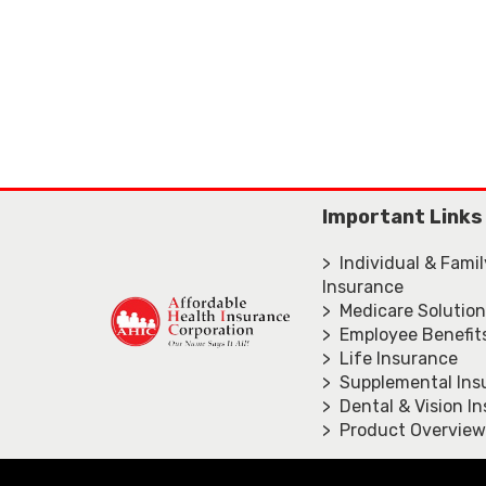
Important Links
> Individual & Fami
Insurance
> Medicare Solutio
> Employee Benefit
> Life Insurance
> Supplemental Ins
> Dental & Vision I
> Product Overview