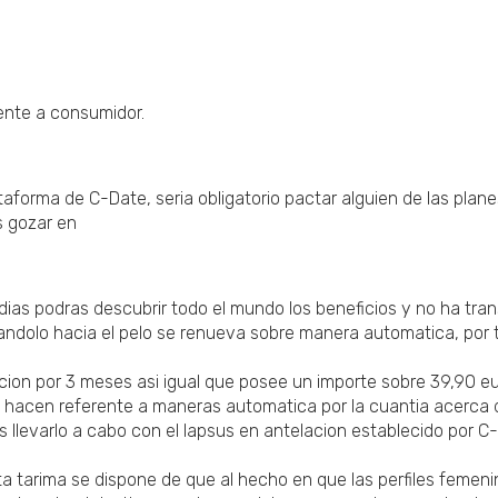
rente a consumidor.
taforma de C-Date, seria obligatorio pactar alguien de las pla
s gozar en
as podras descubrir todo el mundo los beneficios y no ha transp
andolo hacia el pelo se renueva sobre manera automatica, por ta
cion por 3 meses asi igual que posee un importe sobre 39,90 eur
 hacen referente a maneras automatica por la cuantia acerca de 
ias llevarlo a cabo con el lapsus en antelacion establecido por 
a tarima se dispone de que al hecho en que las perfiles femenin