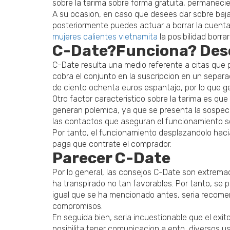
sobre la tarima sobre forma gratuita, permanecie
A su ocasion, en caso que desees dar sobre baja a
posteriormente puedes actuar a borrar la cuenta r
mujeres calientes vietnamita
la posibilidad borrar 
C-Date?Funciona? Descu
C-Date resulta una medio referente a citas que
cobra el conjunto en la suscripcion en un separ
de ciento ochenta euros espantajo, por lo que ge
Otro factor caracteristico sobre la tarima es que
generan polemica, ya que se presenta la sospe
las contactos que aseguran el funcionamiento sob
Por tanto, el funcionamiento desplazandolo hacia
paga que contrate el comprador.
Parecer C-Date
Por lo general, las consejos C-Date son extrema
ha transpirado no tan favorables. Por tanto, se p
igual que se ha mencionado antes, seria recome
compromisos.
En seguida bien, seria incuestionable que el exi
posibilita tener comunicacion a ento, diversos us