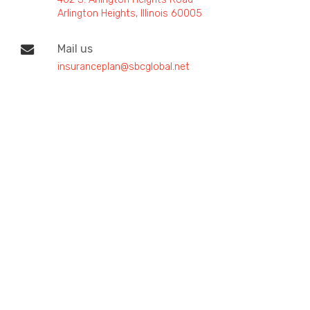
Arlington Heights, Illinois 60005
Mail us
insuranceplan@sbcglobal.net