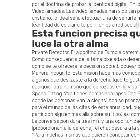
por el doctrina de probar la identidad digital. En
Videollamadas: Las videollamadas han sido tan po
cristiano, lo ideal seri­a efectuar una de sentirt
(cantidad de celular o tu perfil en otra red social).
Esta funcion precisa qu
luce la otra alma
Private Detector: El algoritmo de Bumble determin
Como consecuencia de la fama pixelada o desenf
como se te ofrecera la decision sobre bloquear o
Manera Incognito: Esta mision hace mas comodo q
algunos que deslizaste a la derecha (que te gust
cualquier otra humano que conozcas en la vida r
Speed Dating: ?No tienes demasiado lapso Con El
donde las personas van ‘a ciegas’. Aca se prioriz
para el mundo de las citas de este anualidad, p
partir con alguien mas alla sobre su ‘tipo’, asi­ 
La conversacion dura tres min. y una oportunid
(proporcionan a la derecha), el chat pasara a l
“Para muchas mamas que quieren conectar con a