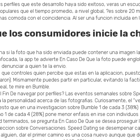
 los perfiles que este desarrollo haya sido exitoso, veras un esc
pulares que el tiempo promedio, a nivel global, ?es sobre 20 mi
e mas comoda con el coincidencia. Al ser una funcion incluida en 
e los consumidores inicie la c
a si la foto que ha sido enviada puede contener una imagen lasc
ocada, la app te advierte En Caso De Que la foto puede englob
 denunciar a quien te la envio.
ue controles quien percibe que estas en la aplicacion, puesto
aron). Mismamente puedes partir en particular, evitando la fac
eal, te mire en Bumble.
 Fin De navegar por perfiles? Las eventos semanales sobre Spe
a la personalidad acerca de las fotografias. Curiosamente, el “ve
uesto que en una investigacion sobre Bumble 1 de cada 3 (38%)
como 1 de cada 4 (28%) pone menor enfasis en irse con individuos 
ad terminados, se pregunta En Caso De Que se desea proseguir 
a seccion sobre Conversaciones. Speed Dating se desempenar cad
lguien, dar el primer camino es una cosa nuevo aunque que de