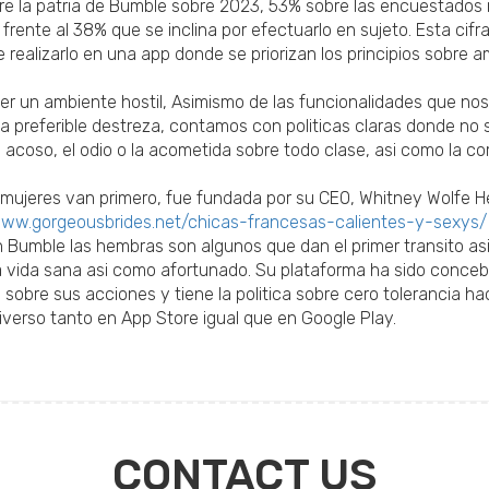
e la patria de Bumble sobre 2023, 53% sobre las encuestados in
 frente al 38% que se inclina por efectuarlo en sujeto. Esta cifr
e realizarlo en una app donde se priorizan los principios sobre
un ambiente hostil, Asimismo de las funcionalidades que nos di
preferible destreza, contamos con politicas claras donde no se
el acoso, el odio o la acometida sobre todo clase, asi­ como l
las mujeres van primero, fue fundada por su CEO, Whitney Wolfe
ww.gorgeousbrides.net/chicas-francesas-calientes-y-sexys/
en Bumble las hembras son algunos que dan el primer transito as
na vida sana asi­ como afortunado. Su plataforma ha sido concebi
 sobre sus acciones y tiene la politica sobre cero tolerancia h
niverso tanto en App Store igual que en Google Play.
CONTACT US