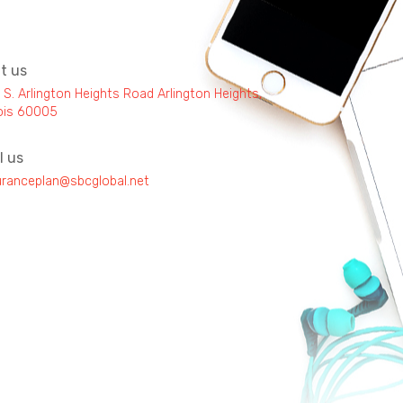
it us
 S. Arlington Heights Road Arlington Heights,
inois 60005
l us
uranceplan@sbcglobal.net