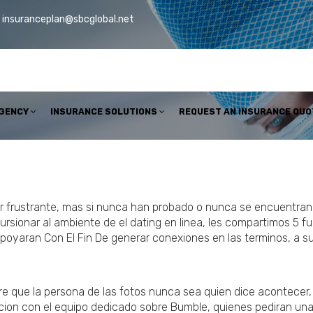
insuranceplan@sbcglobal.net
AGENCY
INSURANCE SOLUTIONS
REQUEST AN INSURANCE QUO
er frustrante, mas si nunca han probado o nunca se encuentran f
rsionar al ambiente de el dating en linea, les compartimos 5 fu
 apoyaran Con El Fin De generar conexiones en las terminos, a 
obre que la persona de las fotos nunca sea quien dice acontecer,
ion con el equipo dedicado sobre Bumble, quienes pediran una