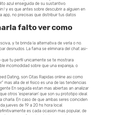
udito azul enseguida de su sustantivo.
n.! y es que antes sobre descubrir a alguien en
la app, no precisas que distribuir tus datos
harla falto ver como
iva, y te brinda la alternativa de verla o no.
ar desnudos. La fama se eliminara del chat asi­
 que tu perfil unicamente se te mostrara
tible incomodidad sobre que una expareja, o
ed Dating, son Citas Rapidas online asi­ como
r” mas alla de el fisico es una de las tendencias
 gente En seguida estan mas abiertas an analizar
que otros ‘esperarian’ que son su prototipo ideal.
la charla. En caso de que ambas seres coinciden
a jueves de 19 a 20 hs hora local.
finitivamente es cada ocasion mas popular, de