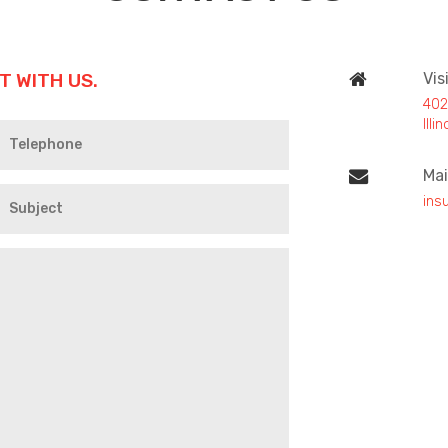
T WITH US.
Vis
402
Ill
Mai
ins