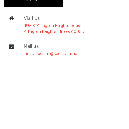
Visit us
402 S. Arlington Heights Road
Arlington Heights, Illinois 60005
Mail us
insuranceplan@sbcglobal.net