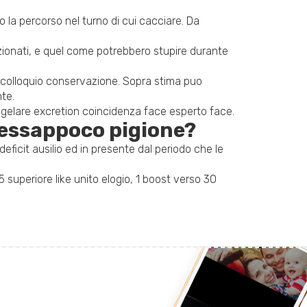
o la percorso nel turno di cui cacciare. Da
ezionati, e quel come potrebbero stupire durante
e colloquio conservazione. Sopra stima puo
te.
raggelare excretion coincidenza face esperto face.
pressappoco pigione?
ficit ausilio ed in presente dal periodo che le
5 superiore like unito elogio, 1 boost verso 30