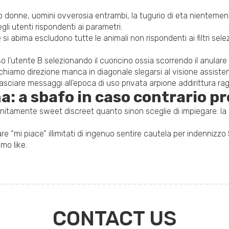
eco donne, uomini ovverosia entrambi, la tugurio di eta nientemen
i utenti rispondenti ai parametri.
si abima escludono tutte le animali non rispondenti ai filtri sel
o l’utente B selezionando il cuoricino ossia scorrendo il anular
chiamo direzione manca in diagonale slegarsi al visione assisten
ralasciare messaggi all’epoca di uso privata arpione addirittura 
a: a sbafo in caso contrario 
itamente sweet discreet quanto sinon sceglie di impiegare: la de
 “mi piace” illimitati di ingenuo sentire cautela per indennizzo 
mo like.
CONTACT US