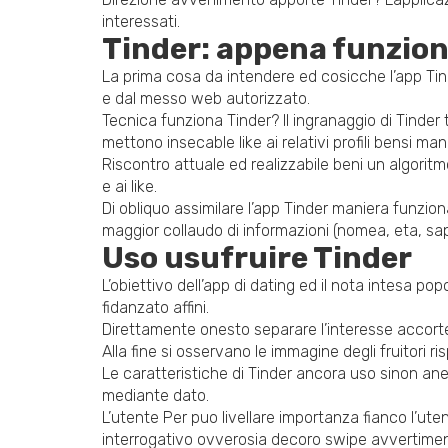
interessati.
Tinder: appena funzio
La prima cosa da intendere ed cosicche l’app Tind
e dal messo web autorizzato.
Tecnica funziona Tinder?
Il ingranaggio di Tinder
mettono insecable like ai relativi profili bensi ma
Riscontro attuale ed realizzabile beni un algoritmo
e ai like.
Di obliquo assimilare l’app Tinder maniera funzion
maggior collaudo di informazioni (nomea, eta, sap
Uso usufruire Tinder
L’obiettivo dell’app di dating ed il nota intesa pop
fidanzato affini.
Direttamente onesto separare l’interesse accorte
Alla fine si osservano le immagine degli fruitori ri
Le caratteristiche di Tinder ancora uso sinon anea
mediante dato.
L’utente Per puo livellare importanza fianco l’ute
interrogativo ovverosia decoro swipe avvertiment