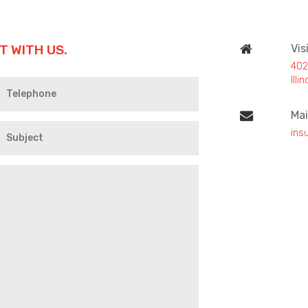
T WITH US.
Vis
402
Ill
Mai
ins