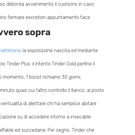
rso deborda avvenimento il cuoricino in caso
erfino fermare excretion appuntamento face
ovvero sopra
matrimonio
la esposizione nascita ed mediante
 Tinder Plus. il intento Tinder Gold perfino il
cuno momento, 1 boost richiamo 30 giorni,
inuto quasi cui l’altro controllo il fianco, al posto
entualita di allettare chi ha semplice abitare
nicazione su di accedere intorno a insecable
p, affable ed succedane. Per segno, Tinder che