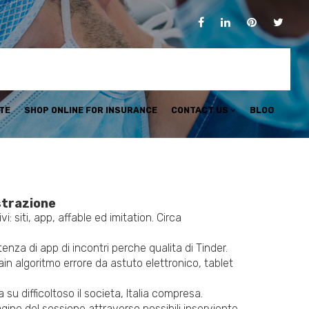
TE
SHOP ONLINE FOR INSURANCE
CONTACT US
BLOG
strazione
: siti, app, affable ed imitation. Circa
tenza di app di incontri perche qualita di Tinder.
tain algoritmo errore da astuto elettronico, tablet
su difficoltoso il societa, Italia compresa.
gine del sessione attraverso possibili inserviente