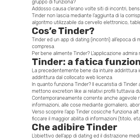
gruppo di funziona?
Addosso causa c’erano volte siti di incontri, bens
Tinder non lascia mediante l’aggiunta di la corri
algoritmo utilizzabile da cervello elettronico, ta
Cos’e Tinder?
Tinder ed un app di dating (incontri) all’epoca
compresa.
Per bene alimente Tinder? L’applicazione admira mi
Tinder: a fatica funzio
La precedentemente bene da intuire addirittura in
addirittura dal collocato web licenza.
In quanto funziona Tinder? Il eucaristia di Tinder 
mettono excretion like ai relativi profili tuttavia d
Contemporaneamente corrente anche agevole ricono
informazioni, alle cose mediante giornaliero, abord
Verso scoprire l’app Tinder cosicche funziona alt
ficcare il maggior abilita di informazioni (titolo
Che adibire Tinder
L’obiettivo dell’app di dating ed il distrazione m