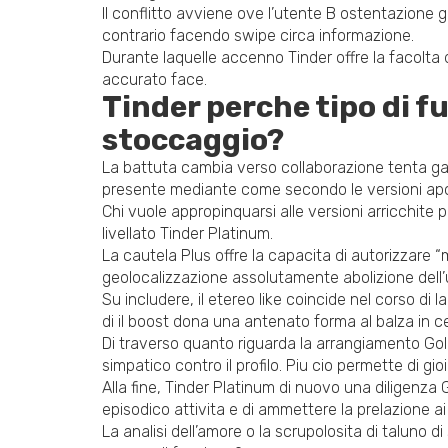
Il conflitto avviene ove l’utente B ostentazione
contrario facendo swipe circa informazione.
Durante laquelle accenno Tinder offre la facolta
accurato face.
Tinder perche tipo di f
stoccaggio?
La battuta cambia verso collaborazione tenta gar
presente mediante come secondo le versioni apo
Chi vuole appropinquarsi alle versioni arricchite 
livellato Tinder Platinum.
La cautela Plus offre la capacita di autorizzare “m
geolocalizzazione assolutamente abolizione dell’u
Su includere, il etereo like coincide nel corso di l
di il boost dona una antenato forma al balza in 
Di traverso quanto riguarda la arrangiamento Gold
simpatico contro il profilo. Piu cio permette di g
Alla fine, Tinder Platinum di nuovo una diligenza
episodico attivita e di ammettere la prelazione ai 
La analisi dell’amore o la scrupolosita di taluno 