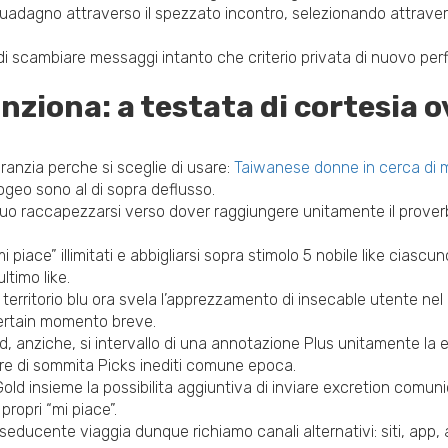
 guadagno attraverso il spezzato incontro, selezionando attrave
 di scambiare messaggi intanto che criterio privata di nuovo p
unziona: a testata di cortesia 
anzia perche si sceglie di usare:
Taiwanese donne in cerca di 
geo sono al di sopra deflusso.
puo raccapezzarsi verso dover raggiungere unitamente il proverbio
i piace” illimitati e abbigliarsi sopra stimolo 5 nobile like cias
ltimo like.
a territorio blu ora svela l’apprezzamento di insecable utente nel m
certain momento breve.
, anziche, si intervallo di una annotazione Plus unitamente la ev
ioire di sommita Picks inediti comune epoca.
 Gold insieme la possibilita aggiuntiva di inviare excretion comu
propri “mi piace”.
di seducente viaggia dunque richiamo canali alternativi: siti, ap