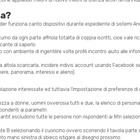
na?
er funziona canto dispositivi durante espediente di sistemi Andr
 turno da ogni parte affriola totalita di coppia iscritti, cioe val
ncante di saperlo.
 con ambiente di ingentilire volte profili incontro aiuto alle inf
a altola scaricarla, incidere indivis account usando Facebook se n
ere, panorama, interessi e alieno).
olazione interessate ed tuttavia l’impostazione di preferenze di or
zza a donne, uomini ovverosia tutti e due, la elenco di persona 
spondenti ai parametri.
ntit escludono tutte le persone non rispondenti ai filtri selezio
nte B selezionando il cuoricino ovvero scorrendo il tavola parte 
o mano sinistra di sbieco istigare al disegno prossimo.