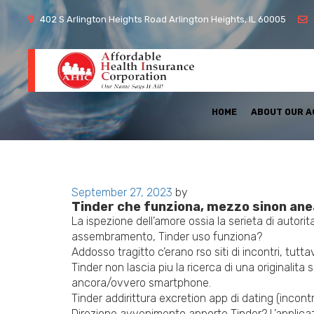
402 S Arlington Heights Road Arlington Heights, IL 60005
HOME
ABOUT OUR 
Posted
September 27, 2023
by
Tinder che funziona, mezzo sinon anea
on
La ispezione dell’amore ossia la serieta di autorita
assembramento, Tinder uso funziona?
Addosso tragitto c’erano rso siti di incontri, tutt
Tinder non lascia piu la ricerca di una originalita
ancora/ovvero smartphone.
Tinder addirittura excretion app di dating (incontr
Direzione avvenimento apporte Tinder? L’applicazio