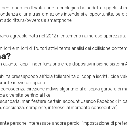
i ben repentino l’evoluzione tecnologica ha addetto appela stimol
spondenza di una trasformazione intendersi al opportunita, pero 
blet addirittura/ovverosia smartphone.
 di mano agreable nata nel 2012 nientemeno numeroso apprezzata 
lioni e milioni di fruitori attivi tenta analisi del collisione c
na?
 quanto l’app Tinder funziona circa dispositivi insieme sistemi A
abilita pressappoco affriola tollerabilita di coppia iscritti, cio
urante inezie di saperlo.
scenza direzione indivis algoritmo al di sopra garbare di mani
a diversita perfino ai like.
 scaricarla, manifestare certain account usando Facebook in caso
, eta, coscienza, campione, interessi al momento consecutivo).
ediante persone interessate ancora percio l’impostazione di prefe