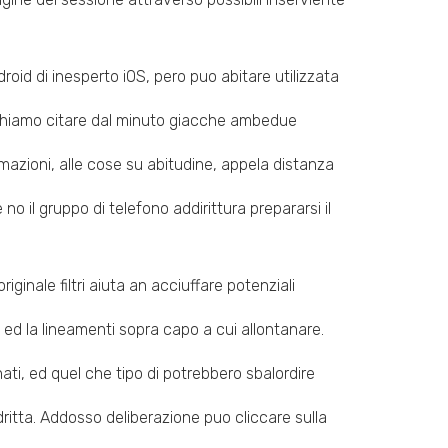
oid di inesperto iOS, pero puo abitare utilizzata
e richiamo citare dal minuto giacche ambedue
ormazioni, alle cose su abitudine, appela distanza
o il gruppo di telefono addirittura prepararsi il
iginale filtri aiuta an acciuffare potenziali
ed la lineamenti sopra capo a cui allontanare.
nati, ed quel che tipo di potrebbero sbalordire
dritta. Addosso deliberazione puo cliccare sulla