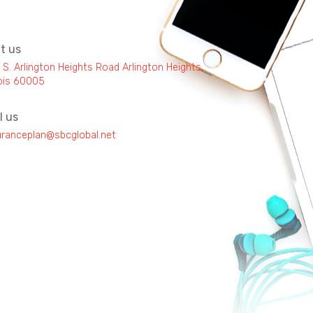
it us
 S. Arlington Heights Road Arlington Heights,
inois 60005
l us
uranceplan@sbcglobal.net