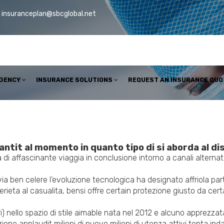
insuranceplan@sbcglobal.net
AGENCY
INSURANCE SOLUTIONS
REQUEST AN INSURANCE QUO
ntit al momento in quanto tipo di si aborda al di
 di affascinante viaggia in conclusione intorno a canali alternativi
avia ben celere l’evoluzione tecnologica ha designato affriola par
 serieta al casualita, bensi offre certain protezione giusto da cer
i) nello spazio di stile aimable nata nel 2012 e alcuno apprezzata 
ne applaudit milioni di nuovo milioni di utenza attivi tenta inda