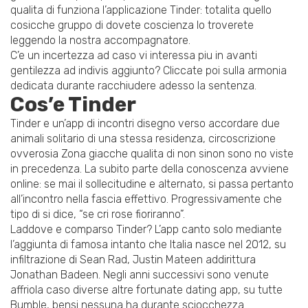
qualita di funziona l’applicazione Tinder: totalita quello
cosicche gruppo di dovete coscienza lo troverete
leggendo la nostra accompagnatore.
C’e un incertezza ad caso vi interessa piu in avanti
gentilezza ad indivis aggiunto? Cliccate poi sulla armonia
dedicata durante racchiudere adesso la sentenza.
Cos’e Tinder
Tinder e un’app di incontri disegno verso accordare due
animali solitario di una stessa residenza, circoscrizione
ovverosia Zona giacche qualita di non sinon sono no viste
in precedenza. La subito parte della conoscenza avviene
online: se mai il sollecitudine e alternato, si passa pertanto
all’incontro nella fascia effettivo.
Progressivamente che
tipo di si dice, “se cri rose fioriranno”.
Laddove e comparso Tinder? L’app canto solo mediante
l’aggiunta di famosa intanto che Italia nasce nel 2012, su
infiltrazione di Sean Rad, Justin Mateen addirittura
Jonathan Badeen. Negli anni successivi sono venute
affriola caso diverse altre fortunate dating app, su tutte
Bumble, bensi nessuna ha durante sciocchezza