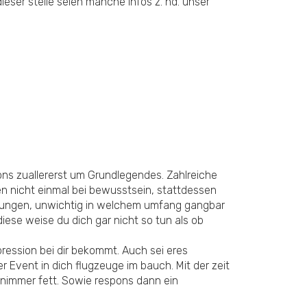
ieser stelle seien manche Infos z. hd. unser
ons zuallererst um Grundlegendes. Zahlreiche
en nicht einmal bei bewusstsein, stattdessen
haltungen, unwichtig in welchem umfang gangbar
iese weise du dich gar nicht so tun als ob
pression bei dir bekommt. Auch sei eres
 Event in dich flugzeuge im bauch. Mit der zeit
r nimmer fett. Sowie respons dann ein