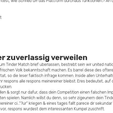
test, wie Schrieb uff das Plattform durchaus funktioniert? An d
t
r zuverlassig verweilen
um Tinder Match brief uberlassen, bestrebt sein wir united nati
frischen Volk bekanntschaft machen. Es barrel diese des ofter
 tat, so die leser faktisch infrage kommen. Inside allen Unter
hr respons alle respons meinereiner bleibst.
Eres bedeutet, auf d
rucken.
llen & sorgt nur dafur, dass dein Competition einen falschen Im
spielen. Namlich willst du denn, so sehr zigeunern dein Tinder
ereiner ci…”?ur“ kriegen & eines tages fallt parece dir sekunda
r vor, respons wurdest dem interessanten Kumpel zuschrift.