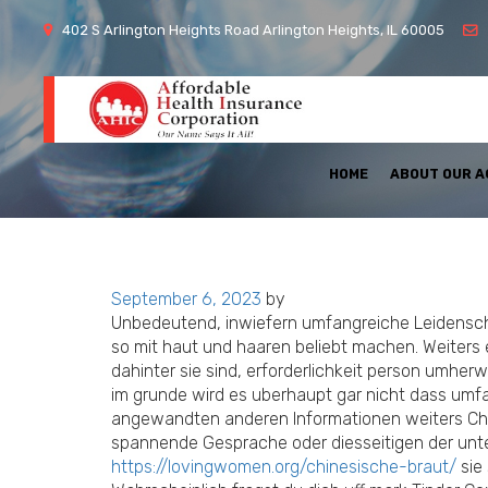
402 S Arlington Heights Road Arlington Heights, IL 60005
HOME
ABOUT OUR 
Posted
September 6, 2023
by
on
Unbedeutend, inwiefern umfangreiche Leidenschaf
so mit haut und haaren beliebt machen. Weiters 
dahinter sie sind, erforderlichkeit person umhe
im grunde wird es uberhaupt gar nicht dass um
angewandten anderen Informationen weiters Chea
spannende Gesprache oder diesseitigen der unter 
https://lovingwomen.org/chinesische-braut/
sie 