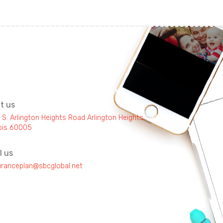
it us
 S. Arlington Heights Road Arlington Heights,
inois 60005
l us
uranceplan@sbcglobal.net