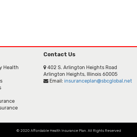
Contact Us
ly Health
402 S. Arlington Heights Road
Arlington Heights, Illinois 60005
ns
Email:
insuranceplan@sbcglobal.net
s
urance
nsurance
© 2020 Affordable Health Insurance Plan. All Rights Reserved