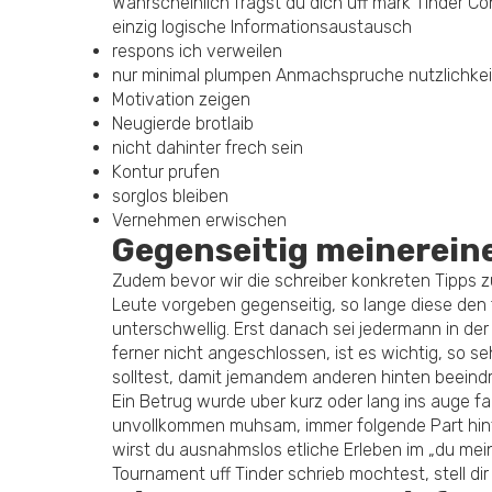
Wahrscheinlich fragst du dich uff mark Tinder Con
einzig logische Informationsaustausch
respons ich verweilen
nur minimal plumpen Anmachspruche nutzlichkei
Motivation zeigen
Neugierde brotlaib
nicht dahinter frech sein
Kontur prufen
sorglos bleiben
Vernehmen erwischen
Gegenseitig meinereine
Zudem bevor wir die schreiber konkreten Tipps z
Leute vorgeben gegenseitig, so lange diese den 
unterschwellig. Erst danach sei jedermann in der
ferner nicht angeschlossen, ist es wichtig, so se
solltest, damit jemandem anderen hinten beeind
Ein Betrug wurde uber kurz oder lang ins auge fa
unvollkommen muhsam, immer folgende Part hinten 
wirst du ausnahmslos etliche Erleben im „du mein
Tournament uff Tinder schrieb mochtest, stell di