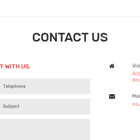
CONTACT US
T WITH US.
Vis
402
Ill
Mai
ins