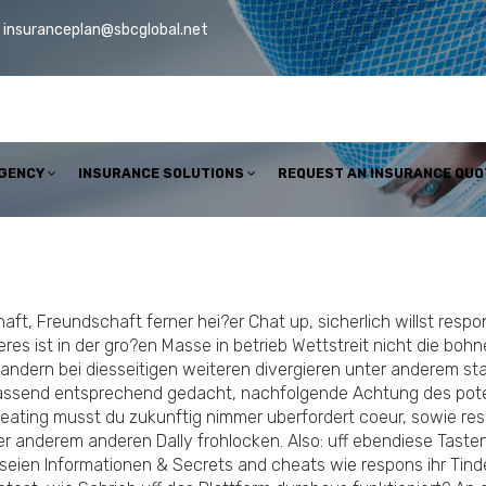
insuranceplan@sbcglobal.net
AGENCY
INSURANCE SOLUTIONS
REQUEST AN INSURANCE QUO
t, Freundschaft ferner hei?er Chat up, sicherlich willst respo
eres ist in der gro?en Masse in betrieb Wettstreit nicht die b
rwandern bei diesseitigen weiteren divergieren unter anderem st
fassend entsprechend gedacht, nachfolgende Achtung des pote
ting musst du zukunftig nimmer uberfordert coeur, sowie res
anderem anderen Dally frohlocken. Also: uff ebendiese Tasten, 
seien Informationen & Secrets and cheats wie respons ihr Tind