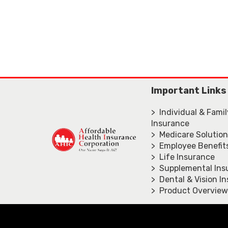
Important Links
> Individual & Fami
Insurance
> Medicare Solutio
> Employee Benefit
> Life Insurance
> Supplemental Ins
> Dental & Vision I
> Product Overview