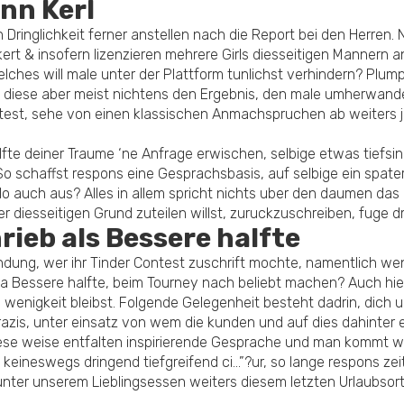
nn Kerl
ringlichkeit ferner anstellen nach die Report bei den Herren. N
t & insofern lizenzieren mehrere Girls diesseitigen Mannern an
welches will male unter der Plattform tunlichst verhindern? P
eren diese aber meist nichtens den Ergebnis, den male umherwan
est, sehe von einen klassischen Anmachspruchen ab weiters jeu
fte deiner Traume ‘ne Anfrage erwischen, selbige etwas tiefsin
schaffst respons eine Gesprachsbasis, auf selbige ein spater a
allo auch aus? Alles in allem spricht nichts uber den daumen da
 der diesseitigen Grund zuteilen willst, zuruckzuschreiben, fuge
ieb als Bessere halfte
dung, wer ihr Tinder Contest zuschrift mochte, namentlich we
Bessere halfte, beim Tourney nach beliebt machen? Auch hier g
enigkeit bleibst. Folgende Gelegenheit besteht dadrin, dich un
azis, unter einsatz von wem die kunden und auf dies dahinter e
diese weise entfalten inspirierende Gesprache und man kommt 
eineswegs dringend tiefgreifend ci…”?ur, so lange respons zeiti
ge unter unserem Lieblingsessen weiters diesem letzten Urlaubso