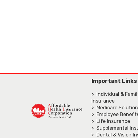
Important Links
> Individual & Fami
Insurance
> Medicare Solutio
> Employee Benefit
> Life Insurance
> Supplemental Ins
> Dental & Vision I