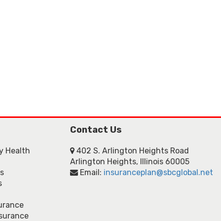
Contact Us
ly Health
402 S. Arlington Heights Road
Arlington Heights, Illinois 60005
ns
Email:
insuranceplan@sbcglobal.net
s
urance
nsurance