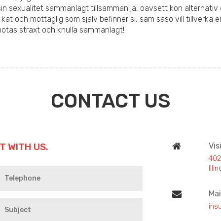
a sin sexualitet sammanlagt tillsamman ja, oavsett kon alternativ
kat och mottaglig som sjalv befinner si, sam saso vill tillverka en
motas straxt och knulla sammanlagt!
CONTACT US
T WITH US.
Vis
402
Ill
Mai
ins