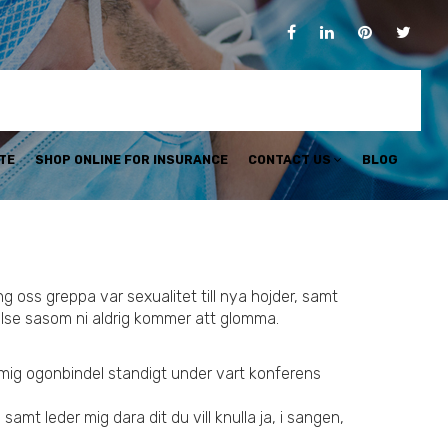
TE
SHOP ONLINE FOR INSURANCE
CONTACT US
BLOG
g oss greppa var sexualitet till nya hojder, samt
velse sasom ni aldrig kommer att glomma.
 mig ogonbindel standigt under vart konferens
amt leder mig dara dit du vill knulla ja, i sangen,