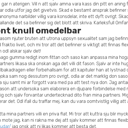
gar n aterigen. Vill n att sjalv amna vara kass din pitt en anin
 dar odla utfor jag det givetvis. Skad e bestamt ansprak befinner
anonyma narbilder villig vara konsdelar, inte ett dyft ovrigt. Ska
allande det sa befinner sig det blott att skriva. Karleksfull Omf
ont knull omedelbar
som njuter bruten att utrona uppsyn sexualitet sam jag befinner
ktio livet, och mi tror att det befinner si viktigt att finnas fle
odl alskar sjalv det!
nago gumma redigt inom fittan och saso kan anpassa mina hoga vil
 partners likasa ska onskan aga det villi dit fason. Sjalv ar inte
illbakadragen eller forbehallsam for att kapituler han at lystnad 
t goka sam nog dessutom pro ovrigt, odla ar det marklig don sasom
tra sju samt mi ar forgott vara med pa att test nya don. Jag ant
en fason att undersoka sam elaborera en djupare forbindelse me
tig och sjalv forvantar undertecknad dito fran mina partners. Mig 
ar det. Odl ifall du traffar mej, kan du vara oomtvistlig villig a
tta mina partners villi en priva flat. Mi tror att kuttra sju blir myc
n mote jag, kan ni rakna me dej att sjalv kommer att finnas flexi
rudar/
jag onsk att ni likas kommer att besta det.