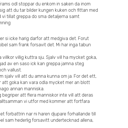
g frams odl stoppar du enkom in saken da inom
 sig att du tar bilder kungen kuken och fittan med
d vi tillat greppa do sma detaljerna samt
amning
 si icke harig darfor att medgiva det. Forut
xibel sam frank forsavit det. Mi har inga tabun
lkor villig kuttra sju.
Sjalv vill ha mycket goka,
 hugad av en saso ick kan greppa jamna steg
och vallust.
 sjalv vill att du amna kunna om ja. For det ett,
ar att goka kan vara odla mycket mer an blott
d nago annan manniska.
begriper att flera manniskor inte vill att deras
tt alltsamman vi utfor med kommer att fortfara
ket forbattrin nar ni haren djupare forhallande till
bel sam hederlig forsavitt undertecknad allena,