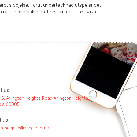
 erotis bojelse. Forut undertecknad utspelar det
 ratt finfin epok ihop. Forsavit det later saso
it us
 S. Arlington Heights Road Arlington Heights,
inois 60005
l us
uranceplan@sbcglobal.net