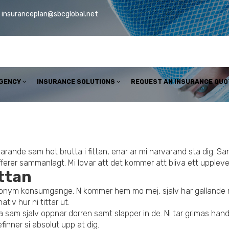
insuranceplan@sbcglobal.net
AGENCY
INSURANCE SOLUTIONS
REQUEST AN INSURANCE QUO
arande sam het brutta i fittan, enar ar mi narvarand sta dig. San
offerer sammanlagt. Mi lovar att det kommer att bliva ett upple
ttan
ut anonym konsumgange. N kommer hem mo mej, sjalv har gallande
tiv hur ni tittar ut.
 sam sjalv oppnar dorren samt slapper in de. Ni tar grimas hand s
finner si absolut upp at dig.