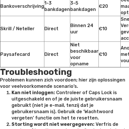
1-3
3-5
Bankoverschrijving
€20
maa
bankdagen
bankdagen
opt
Sne
Binnen 24
Ver
Skrill / Neteller
Direct
€10
uur
gev
acc
Niet
Ano
beschikbaar
Paysafecard
Direct
€10
met
voor
vou
opname
Troubleshooting
Problemen kunnen zich voordoen; hier zijn oplossingen
voor veelvoorkomende scenario’s.
Kan niet inloggen:
Controleer of Caps Lock is
uitgeschakeld en of je de juiste gebruikersnaam
gebruikt (niet je e-mail, tenzij dat je
gebruikersnaam is). Gebruik de ‘Wachtwoord
vergeten’ functie om het te resetten.
Storting wordt niet weergegeven:
Verfris de