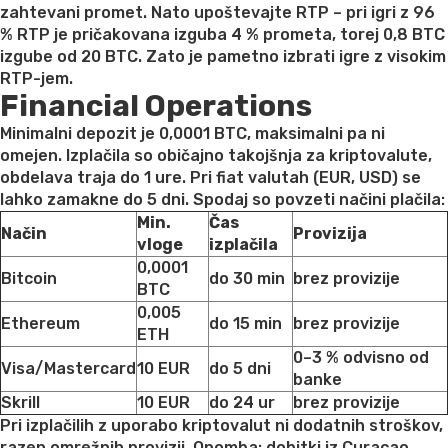
zahtevani promet. Nato upoštevajte RTP – pri igri z 96
% RTP je pričakovana izguba 4 % prometa, torej 0,8 BTC
izgube od 20 BTC. Zato je pametno izbrati igre z visokim
RTP-jem.
Financial Operations
Minimalni depozit je 0,0001 BTC, maksimalni pa ni
omejen. Izplačila so običajno takojšnja za kriptovalute,
obdelava traja do 1 ure. Pri fiat valutah (EUR, USD) se
lahko zamakne do 5 dni. Spodaj so povzeti načini plačila:
Min.
Čas
Način
Provizija
vloge
izplačila
0,0001
Bitcoin
do 30 min
brez provizije
BTC
0,005
Ethereum
do 15 min
brez provizije
ETH
0–3 % odvisno od
Visa/Mastercard
10 EUR
do 5 dni
banke
Skrill
10 EUR
do 24 ur
brez provizije
Pri izplačilih z uporabo kriptovalut ni dodatnih stroškov,
razen omrežnih provizij. Opomba: dobitki iz Curaçao