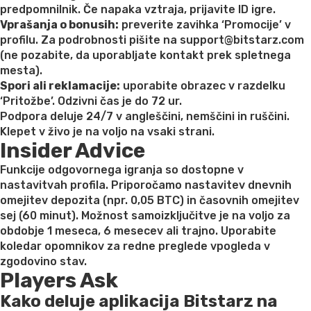
predpomnilnik. Če napaka vztraja, prijavite ID igre.
Vprašanja o bonusih:
preverite zavihka ‘Promocije’ v
profilu. Za podrobnosti pišite na support@bitstarz.com
(ne pozabite, da uporabljate kontakt prek spletnega
mesta).
Spori ali reklamacije:
uporabite obrazec v razdelku
‘Pritožbe’. Odzivni čas je do 72 ur.
Podpora deluje 24/7 v angleščini, nemščini in ruščini.
Klepet v živo je na voljo na vsaki strani.
Insider Advice
Funkcije odgovornega igranja so dostopne v
nastavitvah profila. Priporočamo nastavitev dnevnih
omejitev depozita (npr. 0,05 BTC) in časovnih omejitev
sej (60 minut). Možnost samoizključitve je na voljo za
obdobje 1 meseca, 6 mesecev ali trajno. Uporabite
koledar opomnikov za redne preglede vpogleda v
zgodovino stav.
Players Ask
Kako deluje aplikacija Bitstarz na