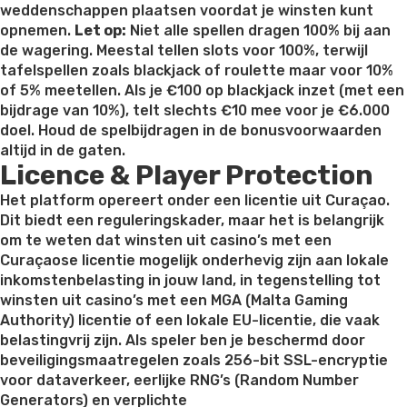
weddenschappen plaatsen voordat je winsten kunt
opnemen.
Let op:
Niet alle spellen dragen 100% bij aan
de wagering. Meestal tellen slots voor 100%, terwijl
tafelspellen zoals blackjack of roulette maar voor 10%
of 5% meetellen. Als je €100 op blackjack inzet (met een
bijdrage van 10%), telt slechts €10 mee voor je €6.000
doel. Houd de spelbijdragen in de bonusvoorwaarden
altijd in de gaten.
Licence & Player Protection
Het platform opereert onder een licentie uit Curaçao.
Dit biedt een reguleringskader, maar het is belangrijk
om te weten dat winsten uit casino’s met een
Curaçaose licentie mogelijk onderhevig zijn aan lokale
inkomstenbelasting in jouw land, in tegenstelling tot
winsten uit casino’s met een MGA (Malta Gaming
Authority) licentie of een lokale EU-licentie, die vaak
belastingvrij zijn. Als speler ben je beschermd door
beveiligingsmaatregelen zoals 256-bit SSL-encryptie
voor dataverkeer, eerlijke RNG’s (Random Number
Generators) en verplichte