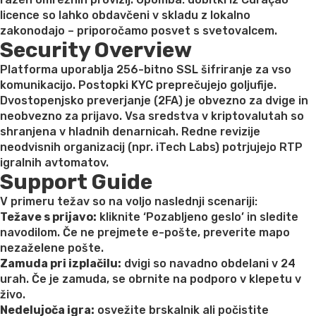
licence so lahko obdavčeni v skladu z lokalno
zakonodajo – priporočamo posvet s svetovalcem.
Security Overview
Platforma uporablja 256-bitno SSL šifriranje za vso
komunikacijo. Postopki KYC preprečujejo goljufije.
Dvostopenjsko preverjanje (2FA) je obvezno za dvige in
neobvezno za prijavo. Vsa sredstva v kriptovalutah so
shranjena v hladnih denarnicah. Redne revizije
neodvisnih organizacij (npr. iTech Labs) potrjujejo RTP
igralnih avtomatov.
Support Guide
V primeru težav so na voljo naslednji scenariji:
Težave s prijavo:
kliknite ‘Pozabljeno geslo’ in sledite
navodilom. Če ne prejmete e-pošte, preverite mapo
nezaželene pošte.
Zamuda pri izplačilu:
dvigi so navadno obdelani v 24
urah. Če je zamuda, se obrnite na podporo v klepetu v
živo.
Nedelujoča igra:
osvežite brskalnik ali počistite