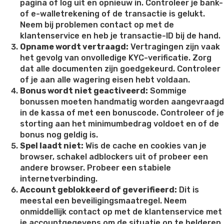
pagina of log uit en opnieuw in. Controleer je bank-
of e-walletrekening of de transactie is gelukt.
Neem bij problemen contact op met de
klantenservice en heb je transactie-ID bij de hand.
Opname wordt vertraagd:
Vertragingen zijn vaak
het gevolg van onvolledige KYC-verificatie. Zorg
dat alle documenten zijn goedgekeurd. Controleer
of je aan alle wagering eisen hebt voldaan.
Bonus wordt niet geactiveerd:
Sommige
bonussen moeten handmatig worden aangevraagd
in de kassa of met een bonuscode. Controleer of je
storting aan het minimumbedrag voldoet en of de
bonus nog geldig is.
Spel laadt niet:
Wis de cache en cookies van je
browser, schakel adblockers uit of probeer een
andere browser. Probeer een stabiele
internetverbinding.
Account geblokkeerd of geverifieerd:
Dit is
meestal een beveiligingsmaatregel. Neem
onmiddellijk contact op met de klantenservice met
je accountgegevens om de situatie op te helderen.