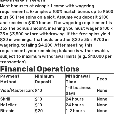
Most bonuses at winspirit come with wagering
requirements. Example: a 100% match bonus up to $500
plus 50 free spins on a slot. Assume you deposit $100
and receive a $100 bonus. The wagering requirement is
35x the bonus amount, meaning you must wager $100 ×
35 = $3,500 before withdrawing. If the free spins yield
$20 in winnings, that adds another $20 × 35 = $700 in
wagering, totaling $4,200. After meeting this
requirement, your remaining balance is withdrawable,
subject to maximum withdrawal limits (e.g., $10,000 per
transaction).
Financial Operations
Payment
Minimum
Withdrawal
Fees
Method
Deposit
Time
1–3 business
Visa/Mastercard
$10
None
days
Skrill
$10
24 hours
None
Neteller
$10
24 hours
None
Bitcoin
$20
1–2 hours
None