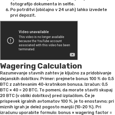
fotografijo dokumenta in selfie.
Po potrditvi (običajno v 24 urah) lahko izvedete
prvi depozit.
Wagering Calculation
Razumevanje stavnih zahtev je ključno za pridobivanje
dejanskih dobitkov. Primer: prejmete bonus 100 % do 0,5
BTC z zahtevanim 40-kratnikom bonusa. Izračun: 0,5
BTC × 40 = 20 BTC. To pomeni, da morate staviti skupaj
20 BTC (v obliki dobitkov) pred izplačilom. Če je
prispevek igralnih avtomatov 100 %, je to enostavno; pri
miznih igrah je delež pogosto manjši (10–20 %). Pri
izračunu uporabite formulo: bonus × wagering factor =