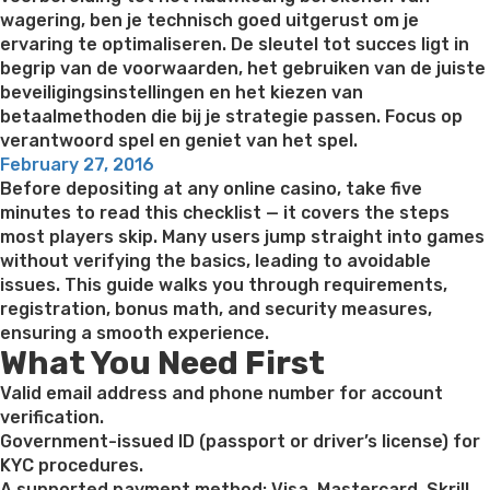
wagering, ben je technisch goed uitgerust om je
ervaring te optimaliseren. De sleutel tot succes ligt in
begrip van de voorwaarden, het gebruiken van de juiste
beveiligingsinstellingen en het kiezen van
betaalmethoden die bij je strategie passen. Focus op
verantwoord spel en geniet van het spel.
Posted
February 27, 2016
on
Before depositing at any online casino, take five
minutes to read this checklist — it covers the steps
most players skip. Many users jump straight into games
without verifying the basics, leading to avoidable
issues. This guide walks you through requirements,
registration, bonus math, and security measures,
ensuring a smooth experience.
What You Need First
Valid email address and phone number for account
verification.
Government-issued ID (passport or driver’s license) for
KYC procedures.
A supported payment method: Visa, Mastercard, Skrill,