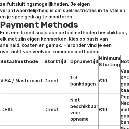
zelfuitsluitingsmogelijkheden. Je eigen
verantwoordelijkheid is om spelrestricties in te stellen
en je speelgedrag te monitoren.
Payment Methods
Er is een breed scala aan betaalmethoden beschikbaar,
elk met zijn eigen kenmerken. Kies op basis van
snelheid, kosten en gemak. Hieronder vind je een
overzicht van veelvoorkomende methoden.
Minimum
Betaalmethode
Storttijd
Opnametijd
Not
Storting
Vaa
1-3
KYC
VISA / Mastercard
Direct
€10
bankdagen
gaa
kaa
Pop
Niet
Ned
beschikbaar
iDEAL
Direct
€10
met
voor
gaa
opname
ban
Gee