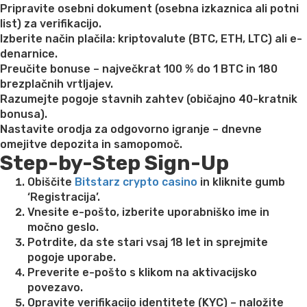
Pripravite osebni dokument (osebna izkaznica ali potni
list) za verifikacijo.
Izberite način plačila: kriptovalute (BTC, ETH, LTC) ali e-
denarnice.
Preučite bonuse – največkrat 100 % do 1 BTC in 180
brezplačnih vrtljajev.
Razumejte pogoje stavnih zahtev (običajno 40-kratnik
bonusa).
Nastavite orodja za odgovorno igranje – dnevne
omejitve depozita in samopomoč.
Step-by-Step Sign-Up
Obiščite
Bitstarz crypto casino
in kliknite gumb
‘Registracija’.
Vnesite e-pošto, izberite uporabniško ime in
močno geslo.
Potrdite, da ste stari vsaj 18 let in sprejmite
pogoje uporabe.
Preverite e-pošto s klikom na aktivacijsko
povezavo.
Opravite verifikacijo identitete (KYC) – naložite