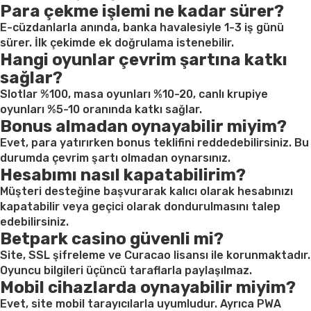
Para çekme işlemi ne kadar sürer?
E-cüzdanlarla anında, banka havalesiyle 1-3 iş günü
sürer. İlk çekimde ek doğrulama istenebilir.
Hangi oyunlar çevrim şartına katkı
sağlar?
Slotlar %100, masa oyunları %10-20, canlı krupiye
oyunları %5-10 oranında katkı sağlar.
Bonus almadan oynayabilir miyim?
Evet, para yatırırken bonus teklifini reddedebilirsiniz. Bu
durumda çevrim şartı olmadan oynarsınız.
Hesabımı nasıl kapatabilirim?
Müşteri desteğine başvurarak kalıcı olarak hesabınızı
kapatabilir veya geçici olarak dondurulmasını talep
edebilirsiniz.
Betpark casino güvenli mi?
Site, SSL şifreleme ve Curacao lisansı ile korunmaktadır.
Oyuncu bilgileri üçüncü taraflarla paylaşılmaz.
Mobil cihazlarda oynayabilir miyim?
Evet, site mobil tarayıcılarla uyumludur. Ayrıca PWA