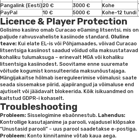
Pangalink (Eesti)
20 €
3000 €
Kohe
PayPal
10 €
5000 €
Kohe–12 tundi
Licence & Player Protection
Golisimo kasiino omab Curacao eGaming litsentsi, mis on
paljude rahvusvaheliste kasiinode standard.
Oluline
teave:
Kui elate EL-is või Põhjamaades, võivad Curacao
litsentsiga kasiinost saadud võidud olla maksustatavad
kohaliku tulumaksuga – erinevalt MGA või kohaliku
litsentsiga kasiinodest. Soovitame enne suuremate
võitude kogumist konsulteerida maksunõustajaga.
Mängijakaitse hõlmab isereguleerimise võimalusi: saate
seada sissemakse piirid, ajapiirangud ja võimaluse end
ajutiselt või jäädavalt blokeerida. Kõik isikuandmed on
kaitstud GDPR-i kohaselt.
Troubleshooting
Probleem:
Sisselogimine ebaõnnestub.
Lahendus:
Kontrollige kasutajanime ja parooli, vajadusel klõpsake
“Unustasid parooli” – uus parool saadetakse e-postiga.
Probleem:
Konto kinnitamine võtab kaua aega.