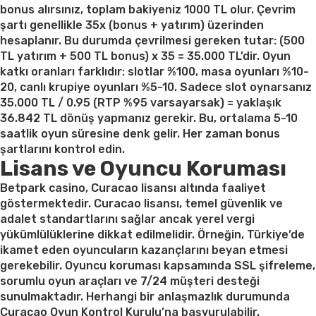
bonus alırsınız, toplam bakiyeniz 1000 TL olur. Çevrim
şartı genellikle 35x (bonus + yatırım) üzerinden
hesaplanır. Bu durumda çevrilmesi gereken tutar: (500
TL yatırım + 500 TL bonus) x 35 = 35.000 TL’dir. Oyun
katkı oranları farklıdır: slotlar %100, masa oyunları %10-
20, canlı krupiye oyunları %5-10. Sadece slot oynarsanız
35.000 TL / 0.95 (RTP %95 varsayarsak) = yaklaşık
36.842 TL dönüş yapmanız gerekir. Bu, ortalama 5-10
saatlik oyun süresine denk gelir. Her zaman bonus
şartlarını kontrol edin.
Lisans ve Oyuncu Koruması
Betpark casino, Curacao lisansı altında faaliyet
göstermektedir. Curacao lisansı, temel güvenlik ve
adalet standartlarını sağlar ancak yerel vergi
yükümlülüklerine dikkat edilmelidir. Örneğin, Türkiye’de
ikamet eden oyuncuların kazançlarını beyan etmesi
gerekebilir. Oyuncu koruması kapsamında SSL şifreleme,
sorumlu oyun araçları ve 7/24 müşteri desteği
sunulmaktadır. Herhangi bir anlaşmazlık durumunda
Curacao Oyun Kontrol Kurulu’na başvurulabilir.