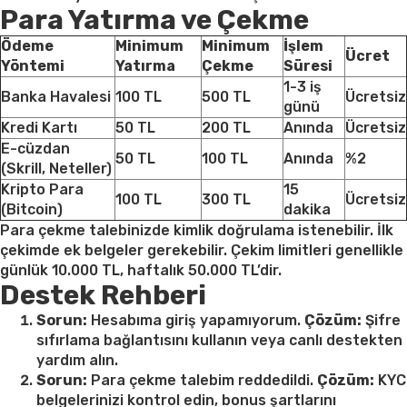
Para Yatırma ve Çekme
Ödeme
Minimum
Minimum
İşlem
Ücret
Yöntemi
Yatırma
Çekme
Süresi
1-3 iş
Banka Havalesi
100 TL
500 TL
Ücretsiz
günü
Kredi Kartı
50 TL
200 TL
Anında
Ücretsiz
E-cüzdan
50 TL
100 TL
Anında
%2
(Skrill, Neteller)
Kripto Para
15
100 TL
300 TL
Ücretsiz
(Bitcoin)
dakika
Para çekme talebinizde kimlik doğrulama istenebilir. İlk
çekimde ek belgeler gerekebilir. Çekim limitleri genellikle
günlük 10.000 TL, haftalık 50.000 TL’dir.
Destek Rehberi
Sorun:
Hesabıma giriş yapamıyorum.
Çözüm:
Şifre
sıfırlama bağlantısını kullanın veya canlı destekten
yardım alın.
Sorun:
Para çekme talebim reddedildi.
Çözüm:
KYC
belgelerinizi kontrol edin, bonus şartlarını