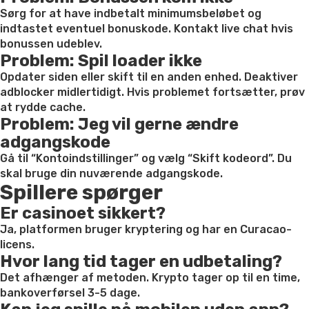
Sørg for at have indbetalt minimumsbeløbet og
indtastet eventuel bonuskode. Kontakt live chat hvis
bonussen udeblev.
Problem: Spil loader ikke
Opdater siden eller skift til en anden enhed. Deaktiver
adblocker midlertidigt. Hvis problemet fortsætter, prøv
at rydde cache.
Problem: Jeg vil gerne ændre
adgangskode
Gå til “Kontoindstillinger” og vælg “Skift kodeord”. Du
skal bruge din nuværende adgangskode.
Spillere spørger
Er casinoet sikkert?
Ja, platformen bruger kryptering og har en Curacao-
licens.
Hvor lang tid tager en udbetaling?
Det afhænger af metoden. Krypto tager op til en time,
bankoverførsel 3-5 dage.