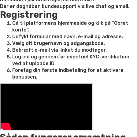
Der er døgnåben kundesupport via live chat og email.
Registrering
Gå til platformens hjemmeside og klik på “Opret
konto”.
Udfyld formular med navn, e-mail og adresse.
Vælg dit brugernavn og adgangskode.
Bekræft e-mail via linket du modtager.
Log ind og gennemfør eventuel KYC-verifikation
ved at uploade ID.
Foretag din første indbetaling for at aktivere
bonussen.