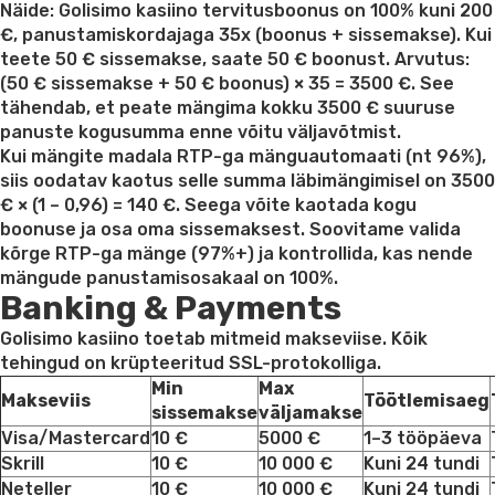
Näide: Golisimo kasiino tervitusboonus on 100% kuni 200
€, panustamiskordajaga 35x (boonus + sissemakse). Kui
teete 50 € sissemakse, saate 50 € boonust. Arvutus:
(50 € sissemakse + 50 € boonus) × 35 = 3500 €. See
tähendab, et peate mängima kokku 3500 € suuruse
panuste kogusumma enne võitu väljavõtmist.
Kui mängite madala RTP-ga mänguautomaati (nt 96%),
siis oodatav kaotus selle summa läbimängimisel on 3500
€ × (1 – 0,96) = 140 €. Seega võite kaotada kogu
boonuse ja osa oma sissemaksest. Soovitame valida
kõrge RTP-ga mänge (97%+) ja kontrollida, kas nende
mängude panustamisosakaal on 100%.
Banking & Payments
Golisimo kasiino toetab mitmeid makseviise. Kõik
tehingud on krüpteeritud SSL-protokolliga.
Min
Max
Makseviis
Töötlemisaeg
sissemakse
väljamakse
Visa/Mastercard
10 €
5000 €
1–3 tööpäeva
Skrill
10 €
10 000 €
Kuni 24 tundi
Neteller
10 €
10 000 €
Kuni 24 tundi