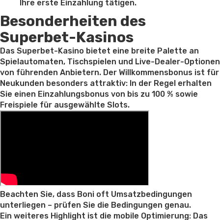
Ihre erste Einzahlung tätigen.
Besonderheiten des
Superbet-Kasinos
Das Superbet-Kasino bietet eine breite Palette an
Spielautomaten, Tischspielen und Live-Dealer-Optionen
von führenden Anbietern. Der Willkommensbonus ist für
Neukunden besonders attraktiv: In der Regel erhalten
Sie einen Einzahlungsbonus von bis zu 100 % sowie
Freispiele für ausgewählte Slots.
Beachten Sie, dass Boni oft Umsatzbedingungen
unterliegen – prüfen Sie die Bedingungen genau.
Ein weiteres Highlight ist die mobile Optimierung: Das