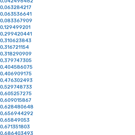
0,042496462
0,063284217
0,063536641
0,083367909
0,129499201
0,299420441
0,310623843
0,316721154
0,318290909
0,379747305
0,404586075
0,406909175
0,476302493
0,529748733
0,605257275
0,609015867
0,628480648
0,656944292
0,65849053
0,671351803
0,686403493