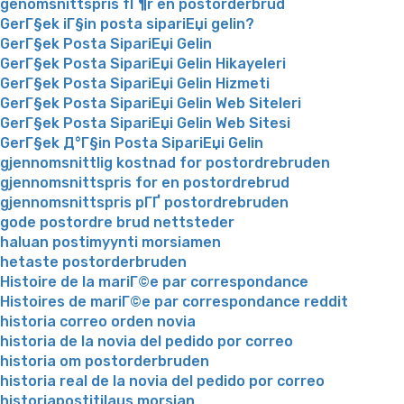
genomsnittspris fГ¶r en postorderbrud
GerГ§ek iГ§in posta sipariЕџi gelin?
GerГ§ek Posta SipariЕџi Gelin
GerГ§ek Posta SipariЕџi Gelin Hikayeleri
GerГ§ek Posta SipariЕџi Gelin Hizmeti
GerГ§ek Posta SipariЕџi Gelin Web Siteleri
GerГ§ek Posta SipariЕџi Gelin Web Sitesi
GerГ§ek Д°Г§in Posta SipariЕџi Gelin
gjennomsnittlig kostnad for postordrebruden
gjennomsnittspris for en postordrebrud
gjennomsnittspris pГҐ postordrebruden
gode postordre brud nettsteder
haluan postimyynti morsiamen
hetaste postorderbruden
Histoire de la mariГ©e par correspondance
Histoires de mariГ©e par correspondance reddit
historia correo orden novia
historia de la novia del pedido por correo
historia om postorderbruden
historia real de la novia del pedido por correo
historiapostitilaus morsian