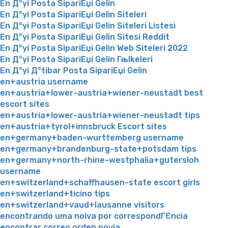
En Д°yi Posta SipariЕџi Gelin
En Д°yi Posta SipariЕџi Gelin Siteleri
En Д°yi Posta SipariЕџi Gelin Siteleri Listesi
En Д°yi Posta SipariЕџi Gelin Sitesi Reddit
En Д°yi Posta SipariЕџi Gelin Web Siteleri 2022
En Д°yi Posta SipariЕџi Gelin Гњlkeleri
En Д°yi Д°tibar Posta SipariЕџi Gelin
en+austria username
en+austria+lower-austria+wiener-neustadt best
escort sites
en+austria+lower-austria+wiener-neustadt tips
en+austria+tyrol+innsbruck Escort sites
en+germany+baden-wurttemberg username
en+germany+brandenburg-state+potsdam tips
en+germany+north-rhine-westphalia+gutersloh
username
en+switzerland+schaffhausen-state escort girls
en+switzerland+ticino tips
en+switzerland+vaud+lausanne visitors
encontrando uma noiva por correspondГЄncia
encontrar correo orden novia