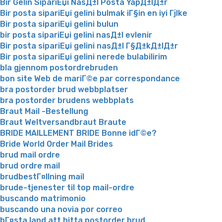
Bir Gelin SipariЕџi NasД±l Posta YapД±lД±r
Bir posta sipariЕџi gelini bulmak iГ§in en iyi Гјlke
Bir posta sipariЕџi gelini bulun
bir posta sipariЕџi gelini nasД±l evlenir
Bir posta sipariЕџi gelini nasД±l Г§Д±kД±lД±r
Bir posta sipariЕџi gelini nerede bulabilirim
bla gjennom postordrebruden
bon site Web de mariГ©e par correspondance
bra postorder brud webbplatser
bra postorder brudens webbplats
Braut Mail -Bestellung
Braut Weltversandbraut Braute
BRIDE MAILLEMENT BRIDE Bonne idГ©e?
Bride World Order Mail Brides
brud mail ordre
brud ordre mail
brudbestГ¤llning mail
brude-tjenester til top mail-ordre
buscando matrimonio
buscando una novia por correo
bГ¤sta land att hitta postorder brud