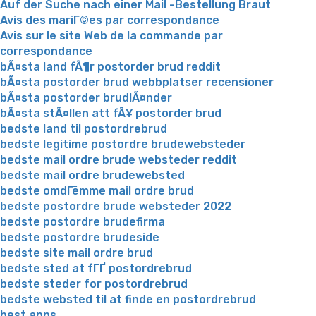
Auf der Suche nach einer Mail -Bestellung Braut
Avis des mariГ©es par correspondance
Avis sur le site Web de la commande par
correspondance
bÃ¤sta land fÃ¶r postorder brud reddit
bÃ¤sta postorder brud webbplatser recensioner
bÃ¤sta postorder brudlÃ¤nder
bÃ¤sta stÃ¤llen att fÃ¥ postorder brud
bedste land til postordrebrud
bedste legitime postordre brudewebsteder
bedste mail ordre brude websteder reddit
bedste mail ordre brudewebsted
bedste omdГёmme mail ordre brud
bedste postordre brude websteder 2022
bedste postordre brudefirma
bedste postordre brudeside
bedste site mail ordre brud
bedste sted at fГҐ postordrebrud
bedste steder for postordrebrud
bedste websted til at finde en postordrebrud
best apps