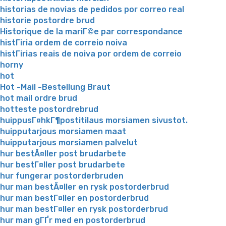
historias de novias de pedidos por correo real
historie postordre brud
Historique de la mariГ©e par correspondance
histГіria ordem de correio noiva
histГіrias reais de noiva por ordem de correio
horny
hot
Hot -Mail -Bestellung Braut
hot mail ordre brud
hotteste postordrebrud
huippusГ¤hkГ¶postitilaus morsiamen sivustot.
huipputarjous morsiamen maat
huipputarjous morsiamen palvelut
hur bestÃ¤ller post brudarbete
hur bestГ¤ller post brudarbete
hur fungerar postorderbruden
hur man bestÃ¤ller en rysk postorderbrud
hur man bestГ¤ller en postorderbrud
hur man bestГ¤ller en rysk postorderbrud
hur man gГҐr med en postorderbrud