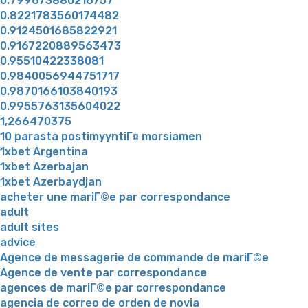
0.799673880216757
0.8221783560174482
0.9124501685822921
0.9167220889563473
0.95510422338081
0.9840056944751717
0.9870166103840193
0.9955763135604022
1,266470375
10 parasta postimyyntiГ¤ morsiamen
1xbet Argentina
1xbet Azerbajan
1xbet Azerbaydjan
acheter une mariГ©e par correspondance
adult
adult sites
advice
Agence de messagerie de commande de mariГ©e
Agence de vente par correspondance
agences de mariГ©e par correspondance
agencia de correo de orden de novia