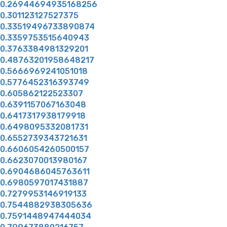
0.26944694935168256
0.301123127527375
0.33519496733890874
0.3359753515640943
0.3763384981329201
0.48763201958648217
0.5666969241051018
0.5776452316393749
0.605862122523307
0.6391157067163048
0.6417317938179918
0.6498095332081731
0.6552739343721631
0.6606054260500157
0.6623070013980167
0.6904686045763611
0.6980597017431887
0.7279953146919133
0.7544882938305636
0.7591448947444034