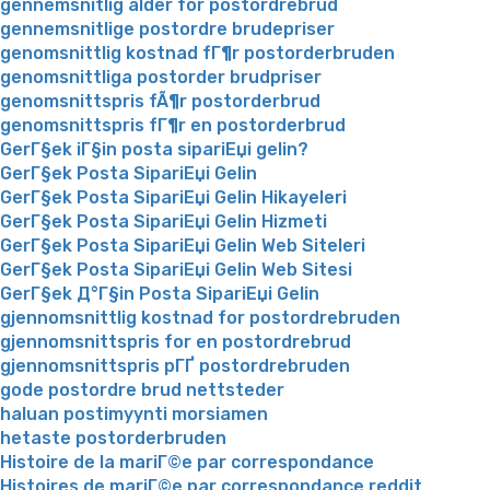
gennemsnitlig alder for postordrebrud
gennemsnitlige postordre brudepriser
genomsnittlig kostnad fГ¶r postorderbruden
genomsnittliga postorder brudpriser
genomsnittspris fÃ¶r postorderbrud
genomsnittspris fГ¶r en postorderbrud
GerГ§ek iГ§in posta sipariЕџi gelin?
GerГ§ek Posta SipariЕџi Gelin
GerГ§ek Posta SipariЕџi Gelin Hikayeleri
GerГ§ek Posta SipariЕџi Gelin Hizmeti
GerГ§ek Posta SipariЕџi Gelin Web Siteleri
GerГ§ek Posta SipariЕџi Gelin Web Sitesi
GerГ§ek Д°Г§in Posta SipariЕџi Gelin
gjennomsnittlig kostnad for postordrebruden
gjennomsnittspris for en postordrebrud
gjennomsnittspris pГҐ postordrebruden
gode postordre brud nettsteder
haluan postimyynti morsiamen
hetaste postorderbruden
Histoire de la mariГ©e par correspondance
Histoires de mariГ©e par correspondance reddit