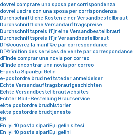
dovrei comprare una sposa per corrispondenza
dovrei uscire con una sposa per corrispondenza
Durchschnittliche Kosten einer Versandbestellbraut
Durchschnittliche Versandauftragspreise
Durchschnittspreis fГјr eine Versandbestellbraut
Durchschnittspreis fГјr Versandbestellbraut
DГ©couvrez la mariГ©e par correspondance
DГ©finition des services de vente par correspondance
dГіnde comprar una novia por correo
dГіnde encontrar una novia por correo
E-posta SipariЕџi Gelin
e-postordre brud nettsteder anmeldelser
Echte Versandauftragsbrautgeschichten
Echte Versandbestellbrautwebsites
Echter Mail -Bestellung Brautservice
ekte postordre brudhistorier
ekte postordre brudtjeneste
EN
En iyi 10 posta sipariЕџi gelin sitesi
En iyi 10 posta sipariЕџi gelini