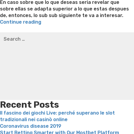
En caso sobre que lo que deseas seria revelar que
sobre ellas se adapta superior a lo que estas despues
de, entonces, lo sub sub siguiente te va a interesar.
“Intentar
Continue reading
Pareja
Best pre packaged meals for weight loss
Lithium
Search
en
orotate weight loss
Lithium orotate weight loss
Alana
for:
La
thompson weight loss honey boo boo now
Cardiac diet
Red:
for weight loss
Yasumint weight loss patch reviews
Search
Edarling
Trampoline exercises for weight loss
Renew weight loss
o
Online weight loss doctor phentermine
Fen fen weight
Meetic?
loss
Bridget everett weight loss
Is shrimp healthy for
[2023]”
weight loss
Adhd weight loss
Thyroid medication weight
loss
Soda diet weight loss
Kelly price weight loss
Quick
weight loss recipes
Rapid weight loss fatty liver
Leeks
weight loss
Is peppermint tea good for weight loss
Recent Posts
Il fascino dei giochi Live: perché superano le slot
tradizionali nei casinò online
Coronavirus disease 2019
Start Betting Smarter with Our Mostbet Platform