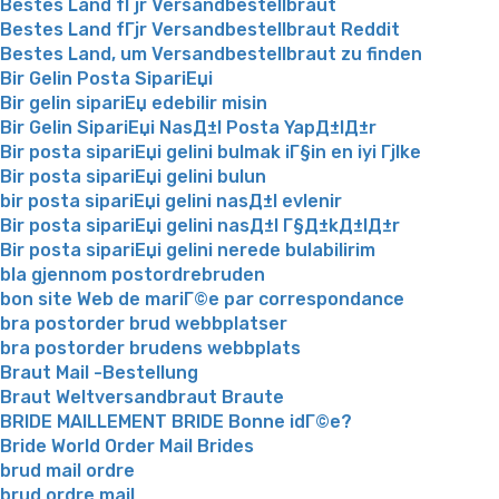
Bestes Land fГјr Versandbestellbraut
Bestes Land fГјr Versandbestellbraut Reddit
Bestes Land, um Versandbestellbraut zu finden
Bir Gelin Posta SipariЕџi
Bir gelin sipariЕџ edebilir misin
Bir Gelin SipariЕџi NasД±l Posta YapД±lД±r
Bir posta sipariЕџi gelini bulmak iГ§in en iyi Гјlke
Bir posta sipariЕџi gelini bulun
bir posta sipariЕџi gelini nasД±l evlenir
Bir posta sipariЕџi gelini nasД±l Г§Д±kД±lД±r
Bir posta sipariЕџi gelini nerede bulabilirim
bla gjennom postordrebruden
bon site Web de mariГ©e par correspondance
bra postorder brud webbplatser
bra postorder brudens webbplats
Braut Mail -Bestellung
Braut Weltversandbraut Braute
BRIDE MAILLEMENT BRIDE Bonne idГ©e?
Bride World Order Mail Brides
brud mail ordre
brud ordre mail