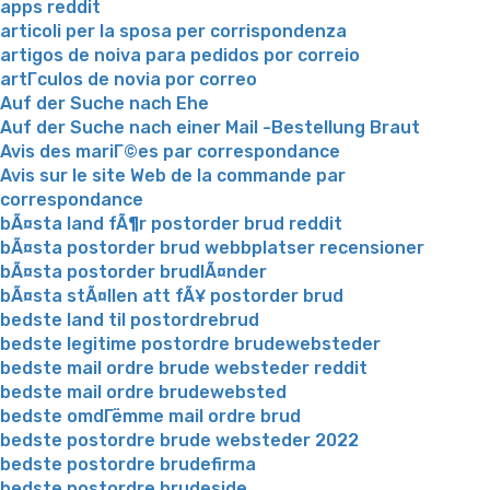
apps reddit
articoli per la sposa per corrispondenza
artigos de noiva para pedidos por correio
artГ­culos de novia por correo
Auf der Suche nach Ehe
Auf der Suche nach einer Mail -Bestellung Braut
Avis des mariГ©es par correspondance
Avis sur le site Web de la commande par
correspondance
bÃ¤sta land fÃ¶r postorder brud reddit
bÃ¤sta postorder brud webbplatser recensioner
bÃ¤sta postorder brudlÃ¤nder
bÃ¤sta stÃ¤llen att fÃ¥ postorder brud
bedste land til postordrebrud
bedste legitime postordre brudewebsteder
bedste mail ordre brude websteder reddit
bedste mail ordre brudewebsted
bedste omdГёmme mail ordre brud
bedste postordre brude websteder 2022
bedste postordre brudefirma
bedste postordre brudeside