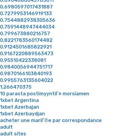
0.6904686045763611
0.6980597017431887
0.7279953146919133
0.7544882938305636
0.7591448947444034
0.799673880216757
0.8221783560174482
0.9124501685822921
0.9167220889563473
0.95510422338081
0.9840056944751717
0.9870166103840193
0.9955763135604022
1,266470375
10 parasta postimyyntiГ¤ morsiamen
1xbet Argentina
1xbet Azerbajan
1xbet Azerbaydjan
acheter une mariГ©e par correspondance
adult
adult sites