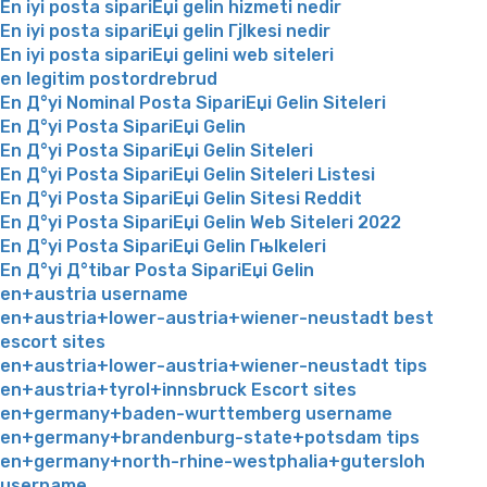
En iyi posta sipariЕџi gelin hizmeti nedir
En iyi posta sipariЕџi gelin Гјlkesi nedir
En iyi posta sipariЕџi gelini web siteleri
en legitim postordrebrud
En Д°yi Nominal Posta SipariЕџi Gelin Siteleri
En Д°yi Posta SipariЕџi Gelin
En Д°yi Posta SipariЕџi Gelin Siteleri
En Д°yi Posta SipariЕџi Gelin Siteleri Listesi
En Д°yi Posta SipariЕџi Gelin Sitesi Reddit
En Д°yi Posta SipariЕџi Gelin Web Siteleri 2022
En Д°yi Posta SipariЕџi Gelin Гњlkeleri
En Д°yi Д°tibar Posta SipariЕџi Gelin
en+austria username
en+austria+lower-austria+wiener-neustadt best
escort sites
en+austria+lower-austria+wiener-neustadt tips
en+austria+tyrol+innsbruck Escort sites
en+germany+baden-wurttemberg username
en+germany+brandenburg-state+potsdam tips
en+germany+north-rhine-westphalia+gutersloh
username