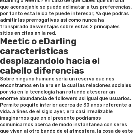
on
Edarling o Meetic? En caso de que sabes que seria la
que aconsejable se puede aclimatar a tus preferencias,
por tanto esta leida te puede interesar, Ya que podras
admitir las prerrogativas asi como nunca ha
transpirado desventajas sobre estas 2 principales
sitios en citas en la red.
Meetic o eDarling
caracteristicas
desplazandolo hacia el
cabello diferencias
Sobre ninguna humano seria un reserva que nos
encontramos en la era en la cual las relaciones sociales
por via en la tecnologia han rotundo atesorar an
enorme abundancia de followers asi igual que usuarios.
Permite poquito inferior acerca de 30 anos referente a
vida, a fines de el siglo ayer, era casi irrealizable
imaginarnos que en el presente podriamos
comunicarnos acerca de modo instantanea con seres
que viven al otro bando de el atmosfera, la cosa de este