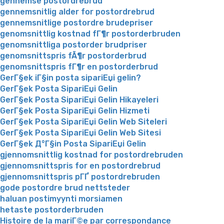
gennemse postordrebrud
gennemsnitlig alder for postordrebrud
gennemsnitlige postordre brudepriser
genomsnittlig kostnad fГ¶r postorderbruden
genomsnittliga postorder brudpriser
genomsnittspris fÃ¶r postorderbrud
genomsnittspris fГ¶r en postorderbrud
GerГ§ek iГ§in posta sipariЕџi gelin?
GerГ§ek Posta SipariЕџi Gelin
GerГ§ek Posta SipariЕџi Gelin Hikayeleri
GerГ§ek Posta SipariЕџi Gelin Hizmeti
GerГ§ek Posta SipariЕџi Gelin Web Siteleri
GerГ§ek Posta SipariЕџi Gelin Web Sitesi
GerГ§ek Д°Г§in Posta SipariЕџi Gelin
gjennomsnittlig kostnad for postordrebruden
gjennomsnittspris for en postordrebrud
gjennomsnittspris pГҐ postordrebruden
gode postordre brud nettsteder
haluan postimyynti morsiamen
hetaste postorderbruden
Histoire de la mariГ©e par correspondance