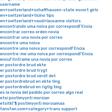
username
en+switzerland+schaffhausen-state escort girls
en+switzerland+ticino tips
en+switzerland+vaud+lausanne visitors
encontrando uma noiva por correspondГЄncia
encontrar correo orden novia
encontrar una novia por correo
encontre uma noiva
encontre uma noiva por correspondГЄncia
encontre-me uma noiva por correspondГЄncia
encuГ©ntrame una novia por correo
er postordre brud ekte
er postordre brud trygt
er postordre brud verdt det
er postordrebrud en ekte ting
er postordrebrud en rigtig ting
es la novia del pedido por correo algo real
etsi postimyynti morsian
etsitkГ¶ postimyynti morsiamaa
fansfan.com+category+trans support