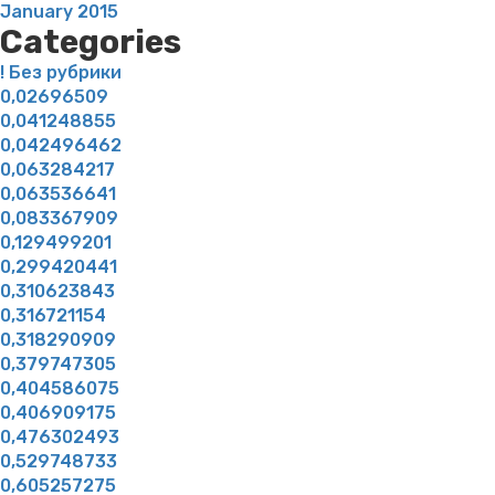
January 2015
Categories
! Без рубрики
0,02696509
0,041248855
0,042496462
0,063284217
0,063536641
0,083367909
0,129499201
0,299420441
0,310623843
0,316721154
0,318290909
0,379747305
0,404586075
0,406909175
0,476302493
0,529748733
0,605257275