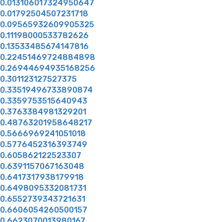
0.013106017324950647
0.01792504507231718
0.09565932609905325
0.11198000533782626
0.13533485674147816
0.22451469724884898
0.26944694935168256
0.301123127527375
0.33519496733890874
0.3359753515640943
0.3763384981329201
0.48763201958648217
0.5666969241051018
0.5776452316393749
0.605862122523307
0.6391157067163048
0.6417317938179918
0.6498095332081731
0.6552739343721631
0.6606054260500157
0.6623070013980167