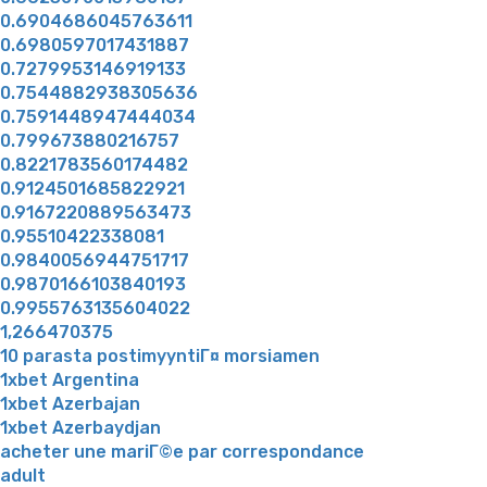
0.6904686045763611
0.6980597017431887
0.7279953146919133
0.7544882938305636
0.7591448947444034
0.799673880216757
0.8221783560174482
0.9124501685822921
0.9167220889563473
0.95510422338081
0.9840056944751717
0.9870166103840193
0.9955763135604022
1,266470375
10 parasta postimyyntiГ¤ morsiamen
1xbet Argentina
1xbet Azerbajan
1xbet Azerbaydjan
acheter une mariГ©e par correspondance
adult