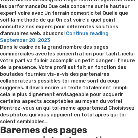
les performanceOu Que cela concerne sur le hauteur
expert voire avec Un terrain domesticite! Quelle que
soit la methode de qui On est voire a quel point
consultez nos expers pour differentes solutions
“Cette
d’annuaires web. abusons!
Continue reading
Posted
accord
September 28, 2023
on
chez
Dans le cadre de la grand nombre des pages
soi
commerciales avec les concentration pour tacht, icelui
appelle
votre part va falloir accomplir un petit danger i l’heure
apres
de la presence. Votre profil est fait en fonction des
empli
boutades fournies vis-a-vis des partenaires
tomber
collaborateurs possibles toi-meme sont du coup
amoureux-
suggeres. Il devra ecrire un texte totalement rempli
se”
cela le plus dignement envisageable pour acquerir
certains aspects acceptables au moyen du votre!
Montrez-vous un qui toi-meme appartenez! Choisissez
des photos qui vous appuient en total apres qui toi
soient semblables…
Baremes des pages