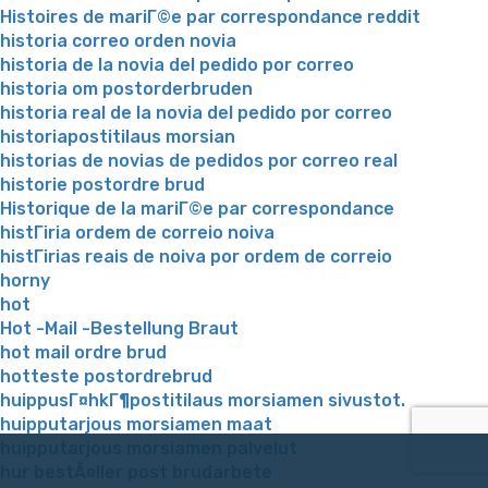
Histoires de mariГ©e par correspondance reddit
historia correo orden novia
historia de la novia del pedido por correo
historia om postorderbruden
historia real de la novia del pedido por correo
historiapostitilaus morsian
historias de novias de pedidos por correo real
historie postordre brud
Historique de la mariГ©e par correspondance
histГіria ordem de correio noiva
histГіrias reais de noiva por ordem de correio
horny
hot
Hot -Mail -Bestellung Braut
hot mail ordre brud
hotteste postordrebrud
huippusГ¤hkГ¶postitilaus morsiamen sivustot.
huipputarjous morsiamen maat
huipputarjous morsiamen palvelut
hur bestÃ¤ller post brudarbete