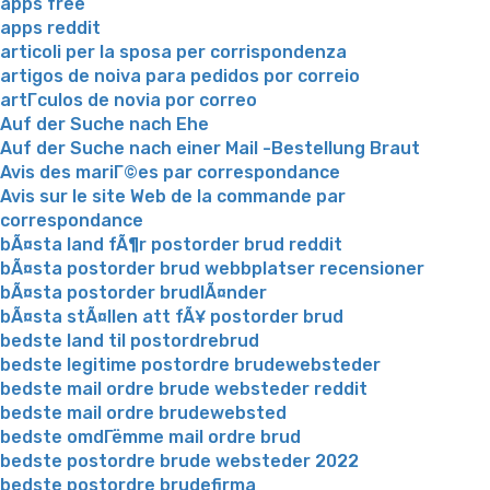
apps free
apps reddit
articoli per la sposa per corrispondenza
artigos de noiva para pedidos por correio
artГ­culos de novia por correo
Auf der Suche nach Ehe
Auf der Suche nach einer Mail -Bestellung Braut
Avis des mariГ©es par correspondance
Avis sur le site Web de la commande par
correspondance
bÃ¤sta land fÃ¶r postorder brud reddit
bÃ¤sta postorder brud webbplatser recensioner
bÃ¤sta postorder brudlÃ¤nder
bÃ¤sta stÃ¤llen att fÃ¥ postorder brud
bedste land til postordrebrud
bedste legitime postordre brudewebsteder
bedste mail ordre brude websteder reddit
bedste mail ordre brudewebsted
bedste omdГёmme mail ordre brud
bedste postordre brude websteder 2022
bedste postordre brudefirma