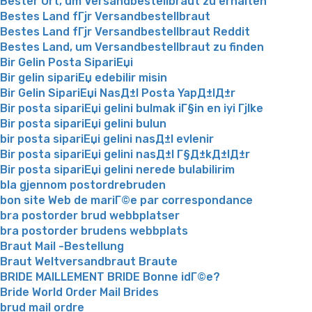
Bester Ort, um Versandbestellbraut zu erhalten
Bestes Land fГјr Versandbestellbraut
Bestes Land fГјr Versandbestellbraut Reddit
Bestes Land, um Versandbestellbraut zu finden
Bir Gelin Posta SipariЕџi
Bir gelin sipariЕџ edebilir misin
Bir Gelin SipariЕџi NasД±l Posta YapД±lД±r
Bir posta sipariЕџi gelini bulmak iГ§in en iyi Гјlke
Bir posta sipariЕџi gelini bulun
bir posta sipariЕџi gelini nasД±l evlenir
Bir posta sipariЕџi gelini nasД±l Г§Д±kД±lД±r
Bir posta sipariЕџi gelini nerede bulabilirim
bla gjennom postordrebruden
bon site Web de mariГ©e par correspondance
bra postorder brud webbplatser
bra postorder brudens webbplats
Braut Mail -Bestellung
Braut Weltversandbraut Braute
BRIDE MAILLEMENT BRIDE Bonne idГ©e?
Bride World Order Mail Brides
brud mail ordre