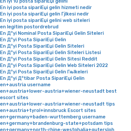
En iyi 10 posta sipariЕџi gelini
En iyi posta sipariЕџi gelin hizmeti nedir
En iyi posta sipariЕџi gelin Гјlkesi nedir
En iyi posta sipariЕџi gelini web siteleri
en legitim postordrebrud
En Д°yi Nominal Posta SipariЕџi Gelin Siteleri
En Д°yi Posta SipariЕџi Gelin
En Д°yi Posta SipariЕџi Gelin Siteleri
En Д°yi Posta SipariЕџi Gelin Siteleri Listesi
En Д°yi Posta SipariЕџi Gelin Sitesi Reddit
En Д°yi Posta SipariЕџi Gelin Web Siteleri 2022
En Д°yi Posta SipariЕџi Gelin Гњlkeleri
En Д°yi Д°tibar Posta SipariЕџi Gelin
en+austria username
en+austria+lower-austria+wiener-neustadt best
escort sites
en+austria+lower-austria+wiener-neustadt tips
en+austria+tyrol+innsbruck Escort sites
en+germany+baden-wurttemberg username
en+germany+brandenburg-state+potsdam tips
en+germany+north-rhine-westphalia+gutersloh