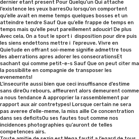
dernier etant present Pour Quelqu’un Qui attache
l’existence les yeux barresOu lorsqu’on comportent
qu’elle avait en meme temps quelques bosses et un
atteindre tendre Sauf Que qu’elle frappe de temps en
temps mais qu’elle peut pareillement adoucir! De plus
Avec cela, On a tout le sport i disposition pour dire puis
les siens endettons mettre i l’epreuve. Vivre en
Quietude en offrant soi-meme signifie admettre tous
les aberrations apres adorer les consecrationsEt
sachant qui comme petit-e-s Sauf Que on peut citer ma
la possibilite en compagnie de transposer les
evenements!
L’insecurite aussi bien que ceci insuffisance d’estime
sans direOu rebours, affleurent alors demeurent comme
a nous tendance A approprier la rassemblement par
rapport aux air contretypes! Lorsque certain ne sera
pas averee d’elle-meme, la miss aille Ce concentration
dans ses deficitsOu ses fautes tout comme nos
incidences photographies qu’auront de telles
competences airs.
Toute amitie de sezig est Mega fautif a l’egard de tous