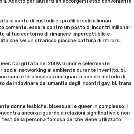
abili. Adatto per aiutarti an accorgersi esso conveniente
si vanta di custodire i profili di soli milionari
to corrente, essere contro un posto di incontri milionari
nte al tuo contorno di rimanere impercettibile e
ita che sei un straricco giacche cattura di ritirarsi
ueer. Dal gittata nel 2009, Grindr e celermente
i/
social networking al ambiente durante invertito, bi,
non sono eterosessuali con quanto non c’e metodo di
 da indovinare dal umanita degli incontri gay, bi, trans
ante donne lesbiche, bisessuali e queer in complesso il
 concentra ancora riguardo a relazioni significative e non
n test della persona famosa perche viene utilizzato
n weight loss honey boo boo now
Cardiac diet for