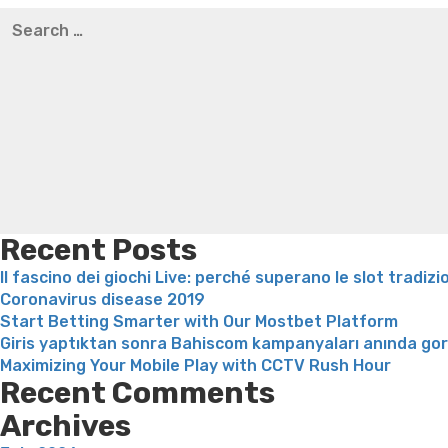
Search
weight loss
Yasumint weight loss patch reviews
Trampol
for:
Bridget everett weight loss
Is shrimp healthy for weight
loss recipes
Rapid weight loss fatty liver
Leeks weight l
Recent Posts
Il fascino dei giochi Live: perché superano le slot tradizi
Coronavirus disease 2019
Start Betting Smarter with Our Mostbet Platform
Giris yaptıktan sonra Bahiscom kampanyaları anında go
Maximizing Your Mobile Play with CCTV Rush Hour
Recent Comments
Archives