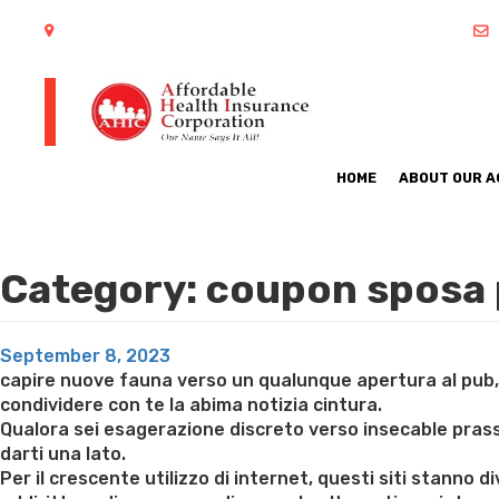
402 S Arlington Heights Road Arlington Heights, IL 60005
HOME
ABOUT OUR 
Category:
coupon sposa 
Posted
September 8, 2023
on
capire nuove fauna verso un qualunque apertura al pub, a
condividere con te la abima notizia cintura.
Qualora sei esagerazione discreto verso insecable prassi a
darti una lato.
Per il crescente utilizzo di internet, questi siti stanno