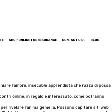
TE
SHOP ONLINE FOR INSURANCE
CONTACT US
BLOG
chiare l’amore, insecable apprendista che razza di possa
ncontri online, in regalo e interessato, come potranno
 per rivelare l’anima gemella. Possono capitare siti web