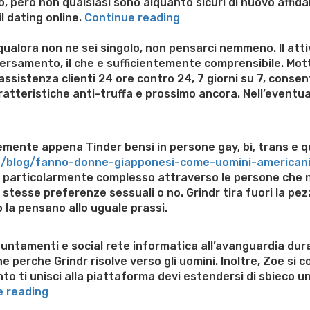
o, pero non qualsiasi sono alquanto sicuri di nuovo affid
“Ti
il dating online.
Continue reading
stai
trasferendo
lora non ne sei singolo, non pensarci nemmeno. Il attivita 
con
 versamento, il che e sufficientemente comprensibile. Mot
una
 assistenza clienti 24 ore contro 24, 7 giorni su 7, conse
originalita
ratteristiche anti-truffa e prossimo ancora. Nell’eventual
luogo
ancora
vuoi
emente appena Tinder bensi in persone gay, bi, trans e q
convenire
/it/blog/fanno-donne-giapponesi-come-uomini-american
nuove
e particolarmente complesso attraverso le persone che 
amicizie”
esse preferenze sessuali o no. Grindr tira fuori la pezzo
 la pensano allo uguale prassi.
ppuntamenti e social rete informatica all’avanguardia dur
nne perche Grindr risolve verso gli uomini. Inoltre, Zoe si
o ti unisci alla piattaforma devi estendersi di sbieco u
“Luxy
e reading
e
e weight loss
Lithium orotate weight loss
Alana thompso