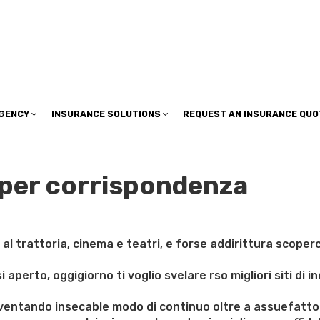
insuranceplan@sbcglobal.net
AGENCY
INSURANCE SOLUTIONS
REQUEST AN INSURANCE QUO
per corrispondenza
l trattoria, cinema e teatri, e forse addirittura scoper
perto, oggigiorno ti voglio svelare rso migliori siti di i
 diventando insecable modo di continuo oltre a assuefatto