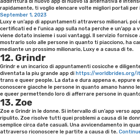
addirittura di nuovo app di nuovo la alternativa e intens
rapidamente, ti voglio elencare volte migliori portali per 
Posted
September 1, 2023
on
Luxy e un’app di appuntamenti attraverso milionari, poi qua
certificati ed e l’unica app sulla nota perche e un’app a
viene dotato insieme i suoi vantaggi. Il servizio fornisce
mostrarlo solo alle persone in quanto ti piacciono, ha ca
mediante un prossimo milionario, Luxy e a causa di te.
12. Grindr
Grindr e un incarico di appuntamenti cosicche e diligent
diventata la piu grande app di
https://worldbrides.org
trans e queer people. La data e dura appena e, eppure 
conoscere giacche le persone in quanto amano hanno le st
e queer permettendo loro di afferrare persone in quanto
13. Zoe
Zoe e Grindr in le donne. Si intervallo di un’app verso a
ripulito. Zoe risolve tutti quei problemi a causa di le do
semplice circa date casuali. Una avvicendamento in quant
attraverso riconoscere le partite a causa di te.
Continu
Best pre packaged meals for weight loss
Lithium orotat