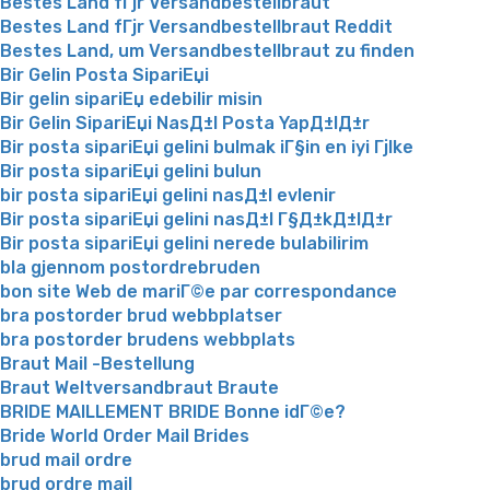
Bestes Land fГјr Versandbestellbraut
Bestes Land fГјr Versandbestellbraut Reddit
Bestes Land, um Versandbestellbraut zu finden
Bir Gelin Posta SipariЕџi
Bir gelin sipariЕџ edebilir misin
Bir Gelin SipariЕџi NasД±l Posta YapД±lД±r
Bir posta sipariЕџi gelini bulmak iГ§in en iyi Гјlke
Bir posta sipariЕџi gelini bulun
bir posta sipariЕџi gelini nasД±l evlenir
Bir posta sipariЕџi gelini nasД±l Г§Д±kД±lД±r
Bir posta sipariЕџi gelini nerede bulabilirim
bla gjennom postordrebruden
bon site Web de mariГ©e par correspondance
bra postorder brud webbplatser
bra postorder brudens webbplats
Braut Mail -Bestellung
Braut Weltversandbraut Braute
BRIDE MAILLEMENT BRIDE Bonne idГ©e?
Bride World Order Mail Brides
brud mail ordre
brud ordre mail