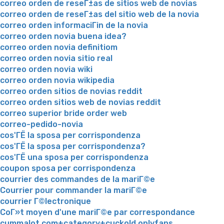
correo orden de reseГ±as de sitios web de novias
correo orden de reseГ±as del sitio web de la novia
correo orden informaciГіn de la novia
correo orden novia buena idea?
correo orden novia definitiom
correo orden novia sitio real
correo orden novia wiki
correo orden novia wikipedia
correo orden sitios de novias reddit
correo orden sitios web de novias reddit
correo superior bride order web
correo-pedido-novia
cos'ГЁ la sposa per corrispondenza
cos'ГЁ la sposa per corrispondenza?
cos'ГЁ una sposa per corrispondenza
coupon sposa per corrispondenza
courrier des commandes de la mariГ©e
Courrier pour commander la mariГ©e
courrier Г©lectronique
CoГ»t moyen d'une mariГ©e par correspondance
cummalot.com+category+cuckold onlyfans