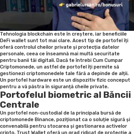
Tehnologia blockchain este în creștere, iar beneficiile
DeFi wallet sunt tot mai clare. Acest tip de portofel îți
oferă controlul cheilor private și protecția datelor
personale, ceea ce înseamnă mai multă securitate
pentru banii tăi digitali. Dacă te întrebi Cum Cumpar
Criptomonede, un astfel de portofel îți permite să
gestionezi criptomonedele tale fără a depinde de alții.
Un portofel hardware este un dispozitiv fizic conceput
pentru a vă păstra în siguranță cheile private.
Portofelul biometric al Băncii
Centrale
Un portofel non-custodial de la principala bursă de
criptomonede Binance, poziționat ca o soluție sigură și
convenabilă pentru stocarea și gestionarea activelor
cripto. Trust Wallet oferă un grad ridicat de protecție a