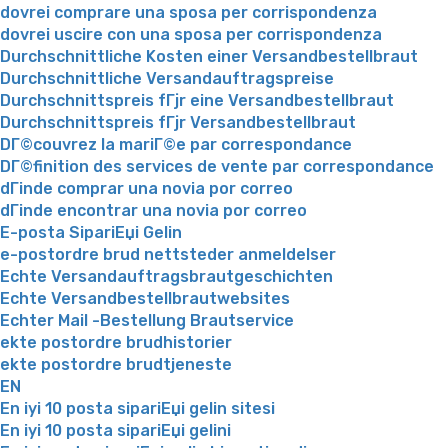
dovrei comprare una sposa per corrispondenza
dovrei uscire con una sposa per corrispondenza
Durchschnittliche Kosten einer Versandbestellbraut
Durchschnittliche Versandauftragspreise
Durchschnittspreis fГјr eine Versandbestellbraut
Durchschnittspreis fГјr Versandbestellbraut
DГ©couvrez la mariГ©e par correspondance
DГ©finition des services de vente par correspondance
dГіnde comprar una novia por correo
dГіnde encontrar una novia por correo
E-posta SipariЕџi Gelin
e-postordre brud nettsteder anmeldelser
Echte Versandauftragsbrautgeschichten
Echte Versandbestellbrautwebsites
Echter Mail -Bestellung Brautservice
ekte postordre brudhistorier
ekte postordre brudtjeneste
EN
En iyi 10 posta sipariЕџi gelin sitesi
En iyi 10 posta sipariЕџi gelini