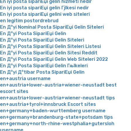
En iyi posta sipariЕџi gelin hizmeti nedir
En iyi posta sipariЕџi gelin Гјlkesi nedir
En iyi posta sipariЕџi gelini web siteleri
en legitim postordrebrud
En Д°yi Nominal Posta SipariЕџi Gelin Siteleri
En Д°yi Posta SipariЕџi Gelin
En Д°yi Posta SipariЕџi Gelin Siteleri
En Д°yi Posta SipariЕџi Gelin Siteleri Listesi
En Д°yi Posta SipariЕџi Gelin Sitesi Reddit
En Д°yi Posta SipariЕџi Gelin Web Siteleri 2022
En Д°yi Posta SipariЕџi Gelin Гњlkeleri
En Д°yi Д°tibar Posta SipariЕџi Gelin
en+austria username
en+austria+lower-austria+wiener-neustadt best
escort sites
en+austria+lower-austria+wiener-neustadt tips
en+austria+tyrol+innsbruck Escort sites
en+germany+baden-wurttemberg username
en+germany+brandenburg-state+potsdam tips
en+germany+north-rhine-westphalia+gutersloh
username