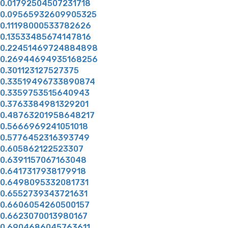
0.01792504507231718
0.09565932609905325
0.11198000533782626
0.13533485674147816
0.22451469724884898
0.26944694935168256
0.301123127527375
0.33519496733890874
0.3359753515640943
0.3763384981329201
0.48763201958648217
0.5666969241051018
0.5776452316393749
0.605862122523307
0.6391157067163048
0.6417317938179918
0.6498095332081731
0.6552739343721631
0.6606054260500157
0.6623070013980167
0.6904686045763611