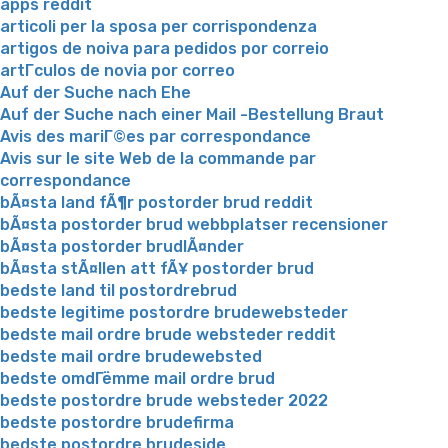
apps reddit
articoli per la sposa per corrispondenza
artigos de noiva para pedidos por correio
artГ­culos de novia por correo
Auf der Suche nach Ehe
Auf der Suche nach einer Mail -Bestellung Braut
Avis des mariГ©es par correspondance
Avis sur le site Web de la commande par
correspondance
bÃ¤sta land fÃ¶r postorder brud reddit
bÃ¤sta postorder brud webbplatser recensioner
bÃ¤sta postorder brudlÃ¤nder
bÃ¤sta stÃ¤llen att fÃ¥ postorder brud
bedste land til postordrebrud
bedste legitime postordre brudewebsteder
bedste mail ordre brude websteder reddit
bedste mail ordre brudewebsted
bedste omdГёmme mail ordre brud
bedste postordre brude websteder 2022
bedste postordre brudefirma
bedste postordre brudeside