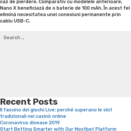
caz de pierdere. Comparativ cu modelele anterioare,
Nano X beneficiază de o baterie de 100 mAh. În acest fel
elimină necesitatea unei conexiuni permanente prin
cablu USB-C.
Best pre packaged meals for weight loss
Lithium
Search
orotate weight loss
Lithium orotate weight loss
Alana
for:
thompson weight loss honey boo boo now
Cardiac diet
for weight loss
Yasumint weight loss patch reviews
Search
Trampoline exercises for weight loss
Renew weight loss
Online weight loss doctor phentermine
Fen fen weight
loss
Bridget everett weight loss
Is shrimp healthy for
weight loss
Adhd weight loss
Thyroid medication weight
loss
Soda diet weight loss
Kelly price weight loss
Quick
weight loss recipes
Rapid weight loss fatty liver
Leeks
weight loss
Is peppermint tea good for weight loss
Recent Posts
Il fascino dei giochi Live: perché superano le slot
tradizionali nei casinò online
Coronavirus disease 2019
Start Betting Smarter with Our Mostbet Platform