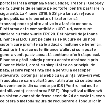
portofel fraza originală Nano Ledger, Trezor și KeepKey
de 12 cuvinte de semințe pe portofel pentru păstrare în
siguranță. La 4 iunie 2018, EOS și-a lansat rețeaua
principală, care le permite utilizatorilor să
tranzacționeze și alte active în afară de monede.
Platforma este compatibilă cu UDT-uri, care sunt
similare cu token-urile ERC20. Deținătorii de jetoane
Binance și ERC sunt pe cale să se bucure de un nou
sistem care promite să le aducă o mulțime de beneficii.
Dacă te întrebi ce este Binance Wallet și cum poate
genera venit pasiv, această secțiune oferă răspunsul.
Binance a găsit soluția pentru aceste obstacole prin
Binance Wallet, creat cu simplitatea ca principiu de
bază, și care reprezintă cheia pentru a descoperi
adevăratul potențial al Web3 cu ușurință. Site-uri web
frauduloase care solicită unui utilizator să se aboneze
la evenimente din calendar pe iOS (Pentru mai multe
detalii, vedeți cercetarea ESET). Dispozitivul utilizează
un sistem avansat de frase seed de 24 de cuvinte, ceea
ce oferă o metodă sigură de recuperare a fondurilor în