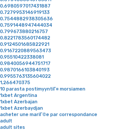
0.6980597017431887
0.7279953146919133
0.7544882938305636
0.7591448947444034
0.799673880216757
0.8221783560174482
0.9124501685822921
0.9167220889563473
0.95510422338081
0.9840056944751717
0.9870166103840193
0.9955763135604022
1,266470375
10 parasta postimyyntiГ¤ morsiamen
1xbet Argentina
1xbet Azerbajan
1xbet Azerbaydjan
acheter une mariГ©e par correspondance
adult
adult sites