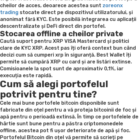
cheilor de acces, deoarece acestea sunt
zoreonx
trading
stocate direct pe dispozitivul utilizatorului, și
anonimat fără KYC. Este posibilă integrarea cu aplicații
descentralizate și DeFi direct din portofel.
Stocarea offline a cheilor private
Caută suport pentru XRP VISA Mastercard și politici
clare de KYC XRP. Acest pas îți oferă context bun când
decizi cum să cumperi xrp în siguranță. Best Wallet îți
permite să cumpără XRP cu card și are listări extinse.
Comisioanele la spot sunt de aproximativ 0,1%, iar
execuția este rapidă.
Cum să alegi portofelul
potrivit pentru tine?
Cele mai bune portofele bitcoin disponibile sunt
fabricate din oțel pentru a vă proteja bitcoinii de foc și
apă pentru o perioadă extinsă. În timp ce portofelele de
hârtie sunt bune pentru a păstra criptomonedele
offline, acestea pot fi ușor deteriorate de apă și foc.
Portofelul Bitcoin din oțel vă permite să scrieți pe