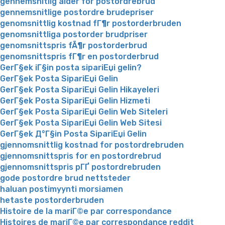
gennemsnitlig alder for postordrebrud
gennemsnitlige postordre brudepriser
genomsnittlig kostnad fГ¶r postorderbruden
genomsnittliga postorder brudpriser
genomsnittspris fÃ¶r postorderbrud
genomsnittspris fГ¶r en postorderbrud
GerГ§ek iГ§in posta sipariЕџi gelin?
GerГ§ek Posta SipariЕџi Gelin
GerГ§ek Posta SipariЕџi Gelin Hikayeleri
GerГ§ek Posta SipariЕџi Gelin Hizmeti
GerГ§ek Posta SipariЕџi Gelin Web Siteleri
GerГ§ek Posta SipariЕџi Gelin Web Sitesi
GerГ§ek Д°Г§in Posta SipariЕџi Gelin
gjennomsnittlig kostnad for postordrebruden
gjennomsnittspris for en postordrebrud
gjennomsnittspris pГҐ postordrebruden
gode postordre brud nettsteder
haluan postimyynti morsiamen
hetaste postorderbruden
Histoire de la mariГ©e par correspondance
Histoires de mariГ©e par correspondance reddit