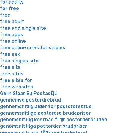
for adults
for free
free
free adult
free and single site
free apps
free online
free online sites for singles
free sex
free singles site
free site
free sites
free sites for
free websites
Gelin SipariЕџ PostasД±
gennemse postordrebrud
gennemsnitlig alder for postordrebrud
gennemsnitlige postordre brudepriser
genomsnittlig kostnad fГ¶r postorderbruden
genomsnittliga postorder brudpriser
genomsnittspris fÃ¶r postorderbrud