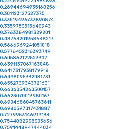
0.22451469724884898
0.26944694935168256
0.301123127527375
0.33519496733890874
0.3359753515640943
0.3763384981329201
0.48763201958648217
0.5666969241051018
0.5776452316393749
0.605862122523307
0.6391157067163048
0.6417317938179918
0.6498095332081731
0.6552739343721631
0.6606054260500157
0.6623070013980167
0.6904686045763611
0.6980597017431887
0.7279953146919133
0.7544882938305636
0.7591448947444034