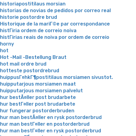
historiapostitilaus morsian
historias de novias de pedidos por correo real
historie postordre brud
Historique de la mariГ©e par correspondance
histГіria ordem de correio noiva
histГіrias reais de noiva por ordem de correio
horny
hot
Hot -Mail -Bestellung Braut
hot mail ordre brud
hotteste postordrebrud
huippusГ¤hkГ¶postitilaus morsiamen sivustot.
huipputarjous morsiamen maat
huipputarjous morsiamen palvelut
hur bestÃ¤ller post brudarbete
hur bestГ¤ller post brudarbete
hur fungerar postorderbruden
hur man bestÃ¤ller en rysk postorderbrud
hur man bestГ¤ller en postorderbrud
hur man bestГ¤ller en rysk postorderbrud