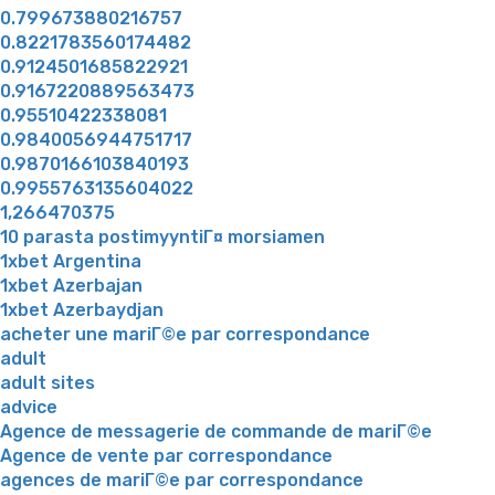
0.799673880216757
0.8221783560174482
0.9124501685822921
0.9167220889563473
0.95510422338081
0.9840056944751717
0.9870166103840193
0.9955763135604022
1,266470375
10 parasta postimyyntiГ¤ morsiamen
1xbet Argentina
1xbet Azerbajan
1xbet Azerbaydjan
acheter une mariГ©e par correspondance
adult
adult sites
advice
Agence de messagerie de commande de mariГ©e
Agence de vente par correspondance
agences de mariГ©e par correspondance