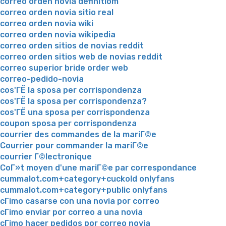
correo orden novia definitiom
correo orden novia sitio real
correo orden novia wiki
correo orden novia wikipedia
correo orden sitios de novias reddit
correo orden sitios web de novias reddit
correo superior bride order web
correo-pedido-novia
cos'ГЁ la sposa per corrispondenza
cos'ГЁ la sposa per corrispondenza?
cos'ГЁ una sposa per corrispondenza
coupon sposa per corrispondenza
courrier des commandes de la mariГ©e
Courrier pour commander la mariГ©e
courrier Г©lectronique
CoГ»t moyen d'une mariГ©e par correspondance
cummalot.com+category+cuckold onlyfans
cummalot.com+category+public onlyfans
cГіmo casarse con una novia por correo
cГіmo enviar por correo a una novia
cГіmo hacer pedidos por correo novia