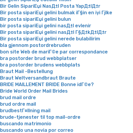
Bir Gelin SipariЕџi NasД±l Posta YapД±lД±r
Bir posta sipariЕџi gelini bulmak iГ§in en iyi Гјlke
Bir posta sipariЕџi gelini bulun
bir posta sipariЕџi gelini nasД±l evlenir
Bir posta sipariЕџi gelini nasД±l Г§Д±kД±lД±r
Bir posta sipariЕџi gelini nerede bulabilirim
bla gjennom postordrebruden
bon site Web de mariГ©e par correspondance
bra postorder brud webbplatser
bra postorder brudens webbplats
Braut Mail -Bestellung
Braut Weltversandbraut Braute
BRIDE MAILLEMENT BRIDE Bonne idГ©e?
Bride World Order Mail Brides
brud mail ordre
brud ordre mail
brudbestГ¤llning mail
brude-tjenester til top mail-ordre
buscando matrimonio
buscando una novia por correo