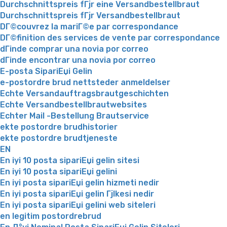
Durchschnittspreis fГјr eine Versandbestellbraut
Durchschnittspreis fГјr Versandbestellbraut
DГ©couvrez la mariГ©e par correspondance
DГ©finition des services de vente par correspondance
dГіnde comprar una novia por correo
dГіnde encontrar una novia por correo
E-posta SipariЕџi Gelin
e-postordre brud nettsteder anmeldelser
Echte Versandauftragsbrautgeschichten
Echte Versandbestellbrautwebsites
Echter Mail -Bestellung Brautservice
ekte postordre brudhistorier
ekte postordre brudtjeneste
EN
En iyi 10 posta sipariЕџi gelin sitesi
En iyi 10 posta sipariЕџi gelini
En iyi posta sipariЕџi gelin hizmeti nedir
En iyi posta sipariЕџi gelin Гјlkesi nedir
En iyi posta sipariЕџi gelini web siteleri
en legitim postordrebrud