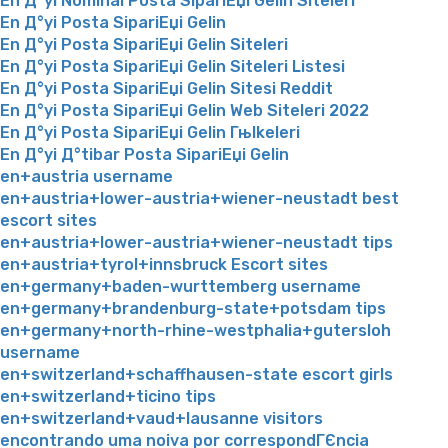
En Д°yi Nominal Posta SipariЕџi Gelin Siteleri
En Д°yi Posta SipariЕџi Gelin
En Д°yi Posta SipariЕџi Gelin Siteleri
En Д°yi Posta SipariЕџi Gelin Siteleri Listesi
En Д°yi Posta SipariЕџi Gelin Sitesi Reddit
En Д°yi Posta SipariЕџi Gelin Web Siteleri 2022
En Д°yi Posta SipariЕџi Gelin Гњlkeleri
En Д°yi Д°tibar Posta SipariЕџi Gelin
en+austria username
en+austria+lower-austria+wiener-neustadt best
escort sites
en+austria+lower-austria+wiener-neustadt tips
en+austria+tyrol+innsbruck Escort sites
en+germany+baden-wurttemberg username
en+germany+brandenburg-state+potsdam tips
en+germany+north-rhine-westphalia+gutersloh
username
en+switzerland+schaffhausen-state escort girls
en+switzerland+ticino tips
en+switzerland+vaud+lausanne visitors
encontrando uma noiva por correspondГЄncia