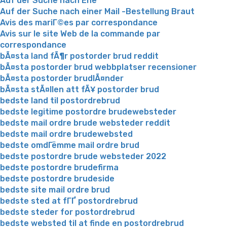
Auf der Suche nach Ehe
Auf der Suche nach einer Mail -Bestellung Braut
Avis des mariГ©es par correspondance
Avis sur le site Web de la commande par
correspondance
bÃ¤sta land fÃ¶r postorder brud reddit
bÃ¤sta postorder brud webbplatser recensioner
bÃ¤sta postorder brudlÃ¤nder
bÃ¤sta stÃ¤llen att fÃ¥ postorder brud
bedste land til postordrebrud
bedste legitime postordre brudewebsteder
bedste mail ordre brude websteder reddit
bedste mail ordre brudewebsted
bedste omdГёmme mail ordre brud
bedste postordre brude websteder 2022
bedste postordre brudefirma
bedste postordre brudeside
bedste site mail ordre brud
bedste sted at fГҐ postordrebrud
bedste steder for postordrebrud
bedste websted til at finde en postordrebrud