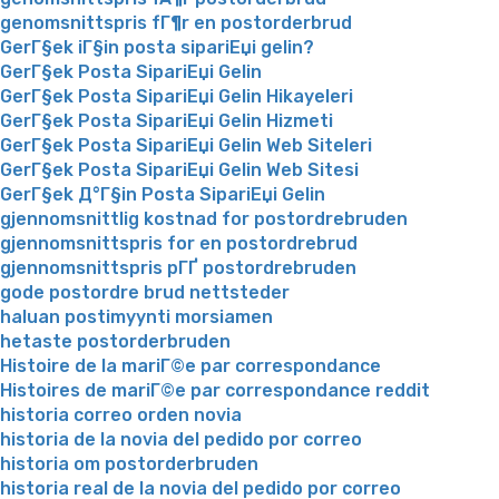
genomsnittspris fГ¶r en postorderbrud
GerГ§ek iГ§in posta sipariЕџi gelin?
GerГ§ek Posta SipariЕџi Gelin
GerГ§ek Posta SipariЕџi Gelin Hikayeleri
GerГ§ek Posta SipariЕџi Gelin Hizmeti
GerГ§ek Posta SipariЕџi Gelin Web Siteleri
GerГ§ek Posta SipariЕџi Gelin Web Sitesi
GerГ§ek Д°Г§in Posta SipariЕџi Gelin
gjennomsnittlig kostnad for postordrebruden
gjennomsnittspris for en postordrebrud
gjennomsnittspris pГҐ postordrebruden
gode postordre brud nettsteder
haluan postimyynti morsiamen
hetaste postorderbruden
Histoire de la mariГ©e par correspondance
Histoires de mariГ©e par correspondance reddit
historia correo orden novia
historia de la novia del pedido por correo
historia om postorderbruden
historia real de la novia del pedido por correo