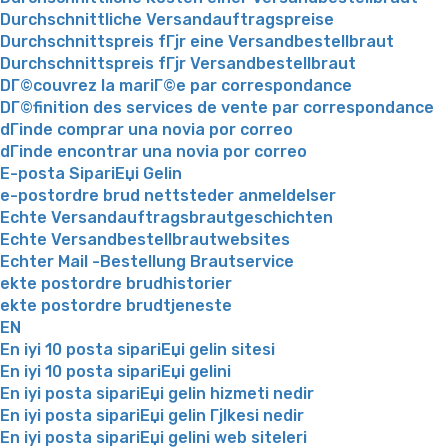
Durchschnittliche Versandauftragspreise
Durchschnittspreis fГјr eine Versandbestellbraut
Durchschnittspreis fГјr Versandbestellbraut
DГ©couvrez la mariГ©e par correspondance
DГ©finition des services de vente par correspondance
dГіnde comprar una novia por correo
dГіnde encontrar una novia por correo
E-posta SipariЕџi Gelin
e-postordre brud nettsteder anmeldelser
Echte Versandauftragsbrautgeschichten
Echte Versandbestellbrautwebsites
Echter Mail -Bestellung Brautservice
ekte postordre brudhistorier
ekte postordre brudtjeneste
EN
En iyi 10 posta sipariЕџi gelin sitesi
En iyi 10 posta sipariЕџi gelini
En iyi posta sipariЕџi gelin hizmeti nedir
En iyi posta sipariЕџi gelin Гјlkesi nedir
En iyi posta sipariЕџi gelini web siteleri