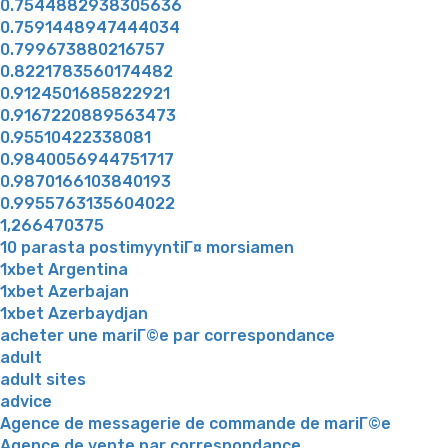
0.7544882938305636
0.7591448947444034
0.799673880216757
0.8221783560174482
0.9124501685822921
0.9167220889563473
0.95510422338081
0.9840056944751717
0.9870166103840193
0.9955763135604022
1,266470375
10 parasta postimyyntiГ¤ morsiamen
1xbet Argentina
1xbet Azerbajan
1xbet Azerbaydjan
acheter une mariГ©e par correspondance
adult
adult sites
advice
Agence de messagerie de commande de mariГ©e
Agence de vente par correspondance