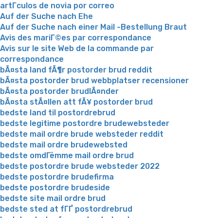
artГ­culos de novia por correo
Auf der Suche nach Ehe
Auf der Suche nach einer Mail -Bestellung Braut
Avis des mariГ©es par correspondance
Avis sur le site Web de la commande par
correspondance
bÃ¤sta land fÃ¶r postorder brud reddit
bÃ¤sta postorder brud webbplatser recensioner
bÃ¤sta postorder brudlÃ¤nder
bÃ¤sta stÃ¤llen att fÃ¥ postorder brud
bedste land til postordrebrud
bedste legitime postordre brudewebsteder
bedste mail ordre brude websteder reddit
bedste mail ordre brudewebsted
bedste omdГёmme mail ordre brud
bedste postordre brude websteder 2022
bedste postordre brudefirma
bedste postordre brudeside
bedste site mail ordre brud
bedste sted at fГҐ postordrebrud