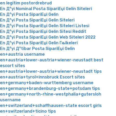
en legitim postordrebrud
En Д°yi Nominal Posta SipariЕџi Gelin Siteleri
En Д°yi Posta SipariЕџi Gelin
En Д°yi Posta SipariЕџi Gelin Siteleri
En Д°yi Posta SipariЕџi Gelin Siteleri Listesi
En Д°yi Posta SipariЕџi Gelin Sitesi Reddit
En Д°yi Posta SipariЕџi Gelin Web Siteleri 2022
En Д°yi Posta SipariЕџi Gelin Гњlkeleri
En Д°yi Д°tibar Posta SipariЕџi Gelin
en+austria username
en+austria+lower-austria+wiener-neustadt best
escort sites
en+austria+lower-austria+wiener-neustadt tips
en+austria+tyrol+innsbruck Escort sites
en+germany+baden-wurttemberg username
en+germany+brandenburg-state+potsdam tips
en+germany+north-rhine-westphalia+gutersloh
username
en+switzerland+schaffhausen-state escort girls
en+switzerland+ticino tips