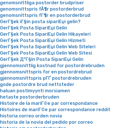
genomsnittliga postorder brudpriser
genomsnittspris fÃ¶r postorderbrud
genomsnittspris fГ¶r en postorderbrud
GerГ§ek iГ§in posta sipariЕџi gelin?
GerГ§ek Posta SipariЕџi Gelin
GerГ§ek Posta SipariЕџi Gelin Hikayeleri
GerГ§ek Posta SipariЕџi Gelin Hizmeti
GerГ§ek Posta SipariЕџi Gelin Web Siteleri
GerГ§ek Posta SipariЕџi Gelin Web Sitesi
GerГ§ek Д°Г§in Posta SipariЕџi Gelin
gjennomsnittlig kostnad for postordrebruden
gjennomsnittspris for en postordrebrud
gjennomsnittspris pГҐ postordrebruden
gode postordre brud nettsteder
haluan postimyynti morsiamen
hetaste postorderbruden
Histoire de la mariГ©e par correspondance
Histoires de mariГ©e par correspondance reddit
historia correo orden novia
historia de la novia del pedido por correo