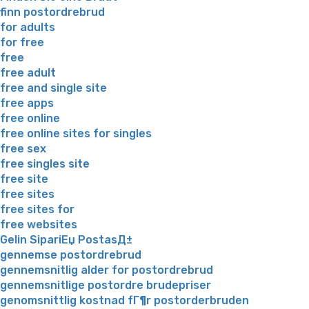
finn postordrebrud
for adults
for free
free
free adult
free and single site
free apps
free online
free online sites for singles
free sex
free singles site
free site
free sites
free sites for
free websites
Gelin SipariЕџ PostasД±
gennemse postordrebrud
gennemsnitlig alder for postordrebrud
gennemsnitlige postordre brudepriser
genomsnittlig kostnad fГ¶r postorderbruden