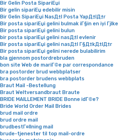
Bir Gelin Posta SipariЕџi
Bir gelin sipariЕџ edebilir misin
Bir Gelin SipariЕџi NasД±l Posta YapД±lД±r
Bir posta sipariЕџi gelini bulmak iГ§in en iyi Гјlke
Bir posta sipariЕџi gelini bulun
bir posta sipariЕџi gelini nasД±l evlenir
Bir posta sipariЕџi gelini nasД±l Г§Д±kД±lД±r
Bir posta sipariЕџi gelini nerede bulabilirim
bla gjennom postordrebruden
bon site Web de mariГ©e par correspondance
bra postorder brud webbplatser
bra postorder brudens webbplats
Braut Mail -Bestellung
Braut Weltversandbraut Braute
BRIDE MAILLEMENT BRIDE Bonne idГ©e?
Bride World Order Mail Brides
brud mail ordre
brud ordre mail
brudbestГ¤llning mail
brude-tjenester til top mail-ordre