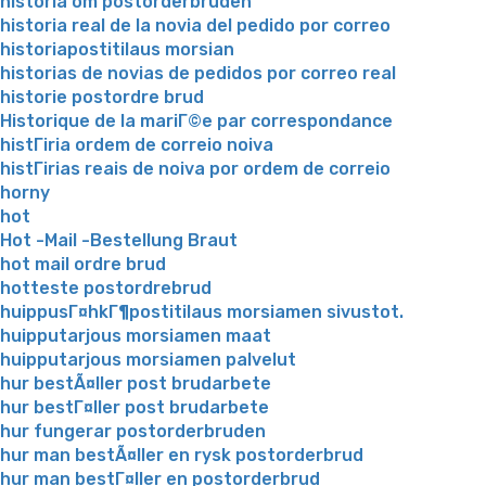
historia om postorderbruden
historia real de la novia del pedido por correo
historiapostitilaus morsian
historias de novias de pedidos por correo real
historie postordre brud
Historique de la mariГ©e par correspondance
histГіria ordem de correio noiva
histГіrias reais de noiva por ordem de correio
horny
hot
Hot -Mail -Bestellung Braut
hot mail ordre brud
hotteste postordrebrud
huippusГ¤hkГ¶postitilaus morsiamen sivustot.
huipputarjous morsiamen maat
huipputarjous morsiamen palvelut
hur bestÃ¤ller post brudarbete
hur bestГ¤ller post brudarbete
hur fungerar postorderbruden
hur man bestÃ¤ller en rysk postorderbrud
hur man bestГ¤ller en postorderbrud