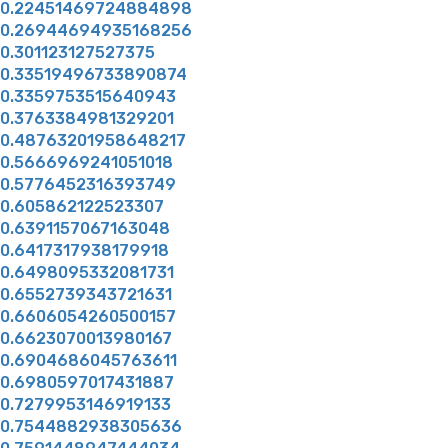
0.22451469724884898
0.26944694935168256
0.301123127527375
0.33519496733890874
0.3359753515640943
0.3763384981329201
0.48763201958648217
0.5666969241051018
0.5776452316393749
0.605862122523307
0.6391157067163048
0.6417317938179918
0.6498095332081731
0.6552739343721631
0.6606054260500157
0.6623070013980167
0.6904686045763611
0.6980597017431887
0.7279953146919133
0.7544882938305636