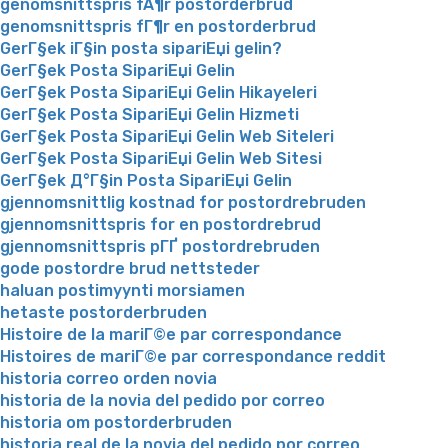
genomsnittspris fÃ¶r postorderbrud
genomsnittspris fГ¶r en postorderbrud
GerГ§ek iГ§in posta sipariЕџi gelin?
GerГ§ek Posta SipariЕџi Gelin
GerГ§ek Posta SipariЕџi Gelin Hikayeleri
GerГ§ek Posta SipariЕџi Gelin Hizmeti
GerГ§ek Posta SipariЕџi Gelin Web Siteleri
GerГ§ek Posta SipariЕџi Gelin Web Sitesi
GerГ§ek Д°Г§in Posta SipariЕџi Gelin
gjennomsnittlig kostnad for postordrebruden
gjennomsnittspris for en postordrebrud
gjennomsnittspris pГҐ postordrebruden
gode postordre brud nettsteder
haluan postimyynti morsiamen
hetaste postorderbruden
Histoire de la mariГ©e par correspondance
Histoires de mariГ©e par correspondance reddit
historia correo orden novia
historia de la novia del pedido por correo
historia om postorderbruden
historia real de la novia del pedido por correo