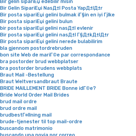
Bir gelin sipariЕџ edebilir misin
Bir Gelin SipariЕџi NasД±l Posta YapД±lД±r
Bir posta sipariЕџi gelini bulmak iГ§in en iyi Гјlke
Bir posta sipariЕџi gelini bulun
bir posta sipariЕџi gelini nasД±l evlenir
Bir posta sipariЕџi gelini nasД±l Г§Д±kД±lД±r
Bir posta sipariЕџi gelini nerede bulabilirim
bla gjennom postordrebruden
bon site Web de mariГ©e par correspondance
bra postorder brud webbplatser
bra postorder brudens webbplats
Braut Mail -Bestellung
Braut Weltversandbraut Braute
BRIDE MAILLEMENT BRIDE Bonne idГ©e?
Bride World Order Mail Brides
brud mail ordre
brud ordre mail
brudbestГ¤llning mail
brude-tjenester til top mail-ordre
buscando matrimonio
buscando una novia por correo