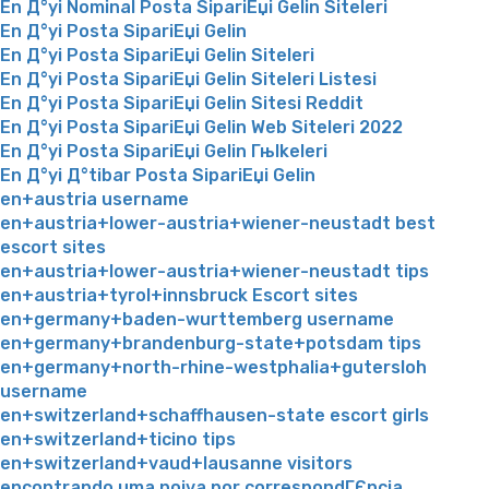
En Д°yi Nominal Posta SipariЕџi Gelin Siteleri
En Д°yi Posta SipariЕџi Gelin
En Д°yi Posta SipariЕџi Gelin Siteleri
En Д°yi Posta SipariЕџi Gelin Siteleri Listesi
En Д°yi Posta SipariЕџi Gelin Sitesi Reddit
En Д°yi Posta SipariЕџi Gelin Web Siteleri 2022
En Д°yi Posta SipariЕџi Gelin Гњlkeleri
En Д°yi Д°tibar Posta SipariЕџi Gelin
en+austria username
en+austria+lower-austria+wiener-neustadt best
escort sites
en+austria+lower-austria+wiener-neustadt tips
en+austria+tyrol+innsbruck Escort sites
en+germany+baden-wurttemberg username
en+germany+brandenburg-state+potsdam tips
en+germany+north-rhine-westphalia+gutersloh
username
en+switzerland+schaffhausen-state escort girls
en+switzerland+ticino tips
en+switzerland+vaud+lausanne visitors
encontrando uma noiva por correspondГЄncia