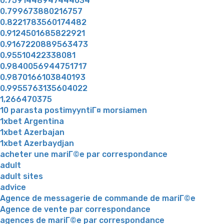
0.7591448947444034
0.799673880216757
0.8221783560174482
0.9124501685822921
0.9167220889563473
0.95510422338081
0.9840056944751717
0.9870166103840193
0.9955763135604022
1,266470375
10 parasta postimyyntiГ¤ morsiamen
1xbet Argentina
1xbet Azerbajan
1xbet Azerbaydjan
acheter une mariГ©e par correspondance
adult
adult sites
advice
Agence de messagerie de commande de mariГ©e
Agence de vente par correspondance
agences de mariГ©e par correspondance