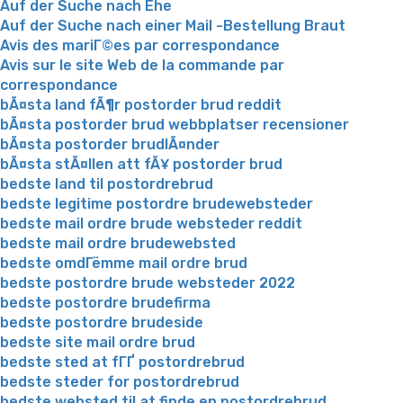
Auf der Suche nach Ehe
Auf der Suche nach einer Mail -Bestellung Braut
Avis des mariГ©es par correspondance
Avis sur le site Web de la commande par
correspondance
bÃ¤sta land fÃ¶r postorder brud reddit
bÃ¤sta postorder brud webbplatser recensioner
bÃ¤sta postorder brudlÃ¤nder
bÃ¤sta stÃ¤llen att fÃ¥ postorder brud
bedste land til postordrebrud
bedste legitime postordre brudewebsteder
bedste mail ordre brude websteder reddit
bedste mail ordre brudewebsted
bedste omdГёmme mail ordre brud
bedste postordre brude websteder 2022
bedste postordre brudefirma
bedste postordre brudeside
bedste site mail ordre brud
bedste sted at fГҐ postordrebrud
bedste steder for postordrebrud
bedste websted til at finde en postordrebrud