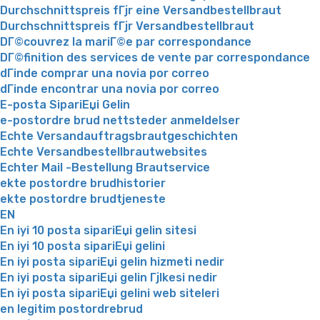
Durchschnittspreis fГјr eine Versandbestellbraut
Durchschnittspreis fГјr Versandbestellbraut
DГ©couvrez la mariГ©e par correspondance
DГ©finition des services de vente par correspondance
dГіnde comprar una novia por correo
dГіnde encontrar una novia por correo
E-posta SipariЕџi Gelin
e-postordre brud nettsteder anmeldelser
Echte Versandauftragsbrautgeschichten
Echte Versandbestellbrautwebsites
Echter Mail -Bestellung Brautservice
ekte postordre brudhistorier
ekte postordre brudtjeneste
EN
En iyi 10 posta sipariЕџi gelin sitesi
En iyi 10 posta sipariЕџi gelini
En iyi posta sipariЕџi gelin hizmeti nedir
En iyi posta sipariЕџi gelin Гјlkesi nedir
En iyi posta sipariЕџi gelini web siteleri
en legitim postordrebrud