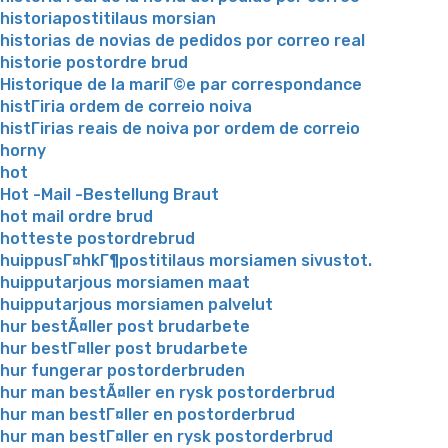
historiapostitilaus morsian
historias de novias de pedidos por correo real
historie postordre brud
Historique de la mariГ©e par correspondance
histГіria ordem de correio noiva
histГіrias reais de noiva por ordem de correio
horny
hot
Hot -Mail -Bestellung Braut
hot mail ordre brud
hotteste postordrebrud
huippusГ¤hkГ¶postitilaus morsiamen sivustot.
huipputarjous morsiamen maat
huipputarjous morsiamen palvelut
hur bestÃ¤ller post brudarbete
hur bestГ¤ller post brudarbete
hur fungerar postorderbruden
hur man bestÃ¤ller en rysk postorderbrud
hur man bestГ¤ller en postorderbrud
hur man bestГ¤ller en rysk postorderbrud