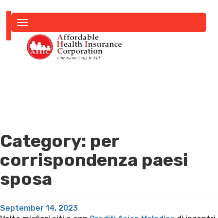
Toggle
navigation
Category:
per
corrispondenza paesi
sposa
Posted
September 14, 2023