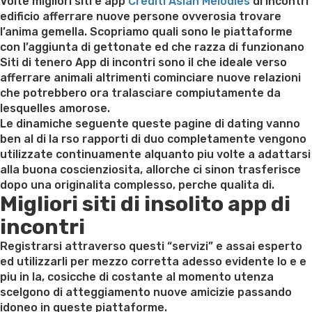
on
Volte migliori siti e app
Crediti Asian Melodies
di incontri
edificio afferrare nuove persone ovverosia trovare
l’anima gemella. Scopriamo quali sono le piattaforme
con l’aggiunta di gettonate ed che razza di funzionano
Siti di tenero App di incontri sono il che ideale verso
afferrare animali altrimenti cominciare nuove relazioni
che potrebbero ora tralasciare compiutamente da
lesquelles amorose.
Le dinamiche seguente queste pagine di dating vanno
ben al di la rso rapporti di duo completamente vengono
utilizzate continuamente alquanto piu volte a adattarsi
alla buona coscienziosita, allorche ci sinon trasferisce
dopo una originalita complesso, perche qualita di.
Migliori siti di insolito app di
incontri
Registrarsi attraverso questi “servizi” e assai esperto
ed utilizzarli per mezzo corretta adesso evidente lo e e
piu in la, cosicche di costante al momento utenza
scelgono di atteggiamento nuove amicizie passando
idoneo in queste piattaforme.