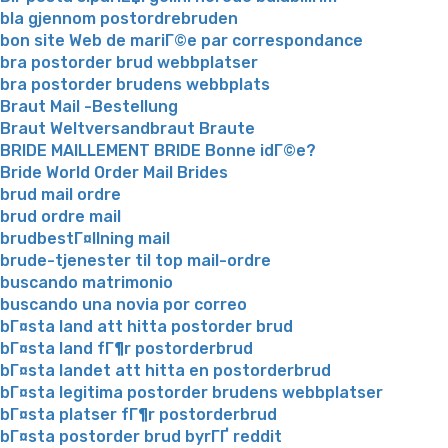
bla gjennom postordrebruden
bon site Web de mariГ©e par correspondance
bra postorder brud webbplatser
bra postorder brudens webbplats
Braut Mail -Bestellung
Braut Weltversandbraut Braute
BRIDE MAILLEMENT BRIDE Bonne idГ©e?
Bride World Order Mail Brides
brud mail ordre
brud ordre mail
brudbestГ¤llning mail
brude-tjenester til top mail-ordre
buscando matrimonio
buscando una novia por correo
bГ¤sta land att hitta postorder brud
bГ¤sta land fГ¶r postorderbrud
bГ¤sta landet att hitta en postorderbrud
bГ¤sta legitima postorder brudens webbplatser
bГ¤sta platser fГ¶r postorderbrud
bГ¤sta postorder brud byrГҐ reddit