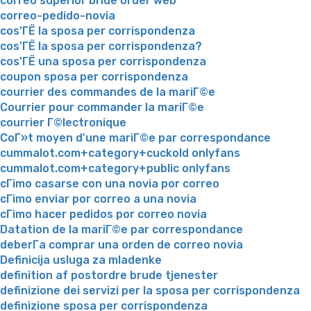
correo superior bride order web
correo-pedido-novia
cos'ГЁ la sposa per corrispondenza
cos'ГЁ la sposa per corrispondenza?
cos'ГЁ una sposa per corrispondenza
coupon sposa per corrispondenza
courrier des commandes de la mariГ©e
Courrier pour commander la mariГ©e
courrier Г©lectronique
CoГ»t moyen d'une mariГ©e par correspondance
cummalot.com+category+cuckold onlyfans
cummalot.com+category+public onlyfans
cГіmo casarse con una novia por correo
cГіmo enviar por correo a una novia
cГіmo hacer pedidos por correo novia
Datation de la mariГ©e par correspondance
deberГ­a comprar una orden de correo novia
Definicija usluga za mladenke
definition af postordre brude tjenester
definizione dei servizi per la sposa per corrispondenza
definizione sposa per corrispondenza