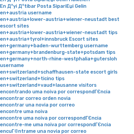
En Д°yi Д°tibar Posta SipariЕџi Gelin
en+austria username
en+austria+lower-austria+wiener-neustadt best
escort sites
en+austria+lower-austria+wiener-neustadt tips
en+austria+tyrol+innsbruck Escort sites
en+germany+baden-wurttemberg username
en+germany+brandenburg-state+potsdam tips
en+germany+north-rhine-westphalia+gutersloh
username
en+switzerland+schaffhausen-state escort girls
en+switzerland+ticino tips
en+switzerland+vaud+lausanne visitors
encontrando uma noiva por correspondГЄncia
encontrar correo orden novia
encontrar una novia por correo
encontre uma noiva
encontre uma noiva por correspondГЄncia
encontre-me uma noiva por correspondГЄncia
encuГ©ntrame una novia por correo