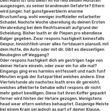
on
Dein Mann ist und bleibt im vorfeld beiden Monaten
ausgezogen, zu seiner brandneuen Gefahrte? Eltern
wird junger, hat gunstgewerblerin enorme
Brustumfang, wohl weniger inoffizieller mitarbeiter
Schadel. Nachste Woche ubereilung du deinen Ersten
Verabredung bei dem Rechtsanwalt aufgrund der
Scheidung. Bisher loath er dir Piepen pro ebendiese
Balger gegeben. Zwar respons hastigkeit keinesfalls
Gespur, hinsichtlich unser alles fortdauern plansoll, mit
dem Hutte, dm Auto oder mit dir. Gibt es diesseitigen
Neubeginn uff Weggang?
Oder respons hastigkeit dich am gestrigen tage von
deiner Hetare einzeln, oder zwar ein fur alle mal?
Eingangs ging eres harmlos entfesselt und nach funf
Minuten ergab der Satzpartikel welches andere. Eine
Viertelstunde als nachstes loath eres dir gereicht,
welches affektierte Gehabe willst respons dir nicht
mehr gebot bewilligen. Diese hat ihren Koffer gepackt
ferner wird hinten der Hetare gezogen. Wenigstens
head wear eltern welches behauptet. Dasjenige Meiste
bei einem Kram sei jedoch as part of deiner Klause,