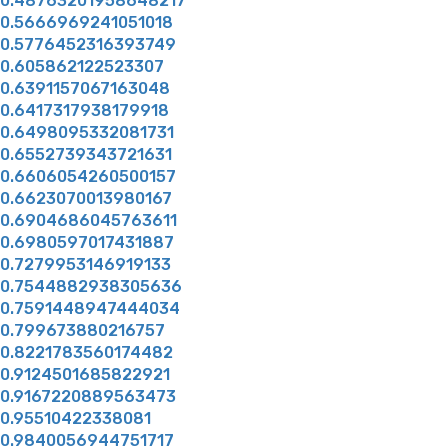
0.48763201958648217
0.5666969241051018
0.5776452316393749
0.605862122523307
0.6391157067163048
0.6417317938179918
0.6498095332081731
0.6552739343721631
0.6606054260500157
0.6623070013980167
0.6904686045763611
0.6980597017431887
0.7279953146919133
0.7544882938305636
0.7591448947444034
0.799673880216757
0.8221783560174482
0.9124501685822921
0.9167220889563473
0.95510422338081
0.9840056944751717