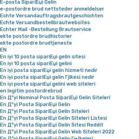
E-posta SipariЕџi Gelin
e-postordre brud nettsteder anmeldelser
Echte Versandauftragsbrautgeschichten
Echte Versandbestellbrautwebsites
Echter Mail -Bestellung Brautservice
ekte postordre brudhistorier
ekte postordre brudtjeneste
EN
En iyi 10 posta sipariЕџi gelin sitesi
En iyi 10 posta sipariЕџi gelini
En iyi posta sipariЕџi gelin hizmeti nedir
En iyi posta sipariЕџi gelin Гјlkesi nedir
En iyi posta sipariЕџi gelini web siteleri
en legitim postordrebrud
En Д°yi Nominal Posta SipariЕџi Gelin Siteleri
En Д°yi Posta SipariЕџi Gelin
En Д°yi Posta SipariЕџi Gelin Siteleri
En Д°yi Posta SipariЕџi Gelin Siteleri Listesi
En Д°yi Posta SipariЕџi Gelin Sitesi Reddit
En Д°yi Posta SipariЕџi Gelin Web Siteleri 2022
En Д°yi Posta SipariЕџi Gelin Гњlkeleri