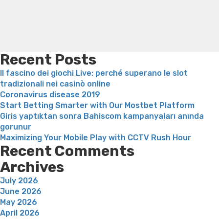
er
weight loss
Adhd weight loss
Thyroid medication weight
diese
loss
Soda diet weight loss
Kelly price weight loss
Quick
ordentliche
weight loss recipes
Rapid weight loss fatty liver
Leeks
Ehegattin
weight loss
Is peppermint tea good for weight loss
entdeckt
Recent Posts
head
Il fascino dei giochi Live: perché superano le slot
wear”
tradizionali nei casinò online
Coronavirus disease 2019
Start Betting Smarter with Our Mostbet Platform
Giris yaptıktan sonra Bahiscom kampanyaları anında
gorunur
Maximizing Your Mobile Play with CCTV Rush Hour
Recent Comments
Archives
July 2026
June 2026
May 2026
April 2026