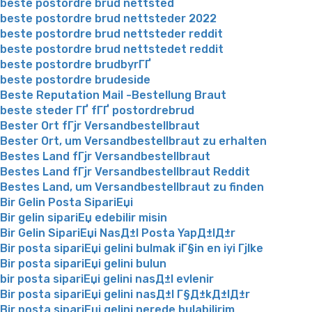
beste postordre brud nettsted
beste postordre brud nettsteder 2022
beste postordre brud nettsteder reddit
beste postordre brud nettstedet reddit
beste postordre brudbyrГҐ
beste postordre brudeside
Beste Reputation Mail -Bestellung Braut
beste steder ГҐ fГҐ postordrebrud
Bester Ort fГјr Versandbestellbraut
Bester Ort, um Versandbestellbraut zu erhalten
Bestes Land fГјr Versandbestellbraut
Bestes Land fГјr Versandbestellbraut Reddit
Bestes Land, um Versandbestellbraut zu finden
Bir Gelin Posta SipariЕџi
Bir gelin sipariЕџ edebilir misin
Bir Gelin SipariЕџi NasД±l Posta YapД±lД±r
Bir posta sipariЕџi gelini bulmak iГ§in en iyi Гјlke
Bir posta sipariЕџi gelini bulun
bir posta sipariЕџi gelini nasД±l evlenir
Bir posta sipariЕџi gelini nasД±l Г§Д±kД±lД±r
Bir posta sipariЕџi gelini nerede bulabilirim