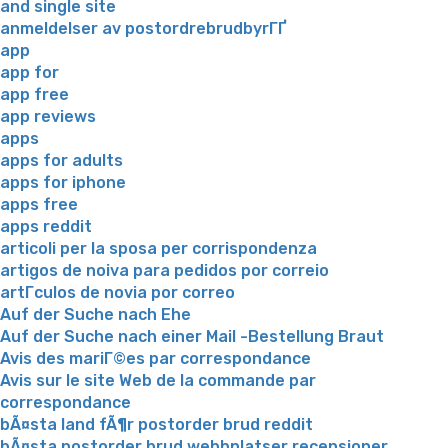
and single site
anmeldelser av postordrebrudbyrГҐ
app
app for
app free
app reviews
apps
apps for adults
apps for iphone
apps free
apps reddit
articoli per la sposa per corrispondenza
artigos de noiva para pedidos por correio
artГ­culos de novia por correo
Auf der Suche nach Ehe
Auf der Suche nach einer Mail -Bestellung Braut
Avis des mariГ©es par correspondance
Avis sur le site Web de la commande par
correspondance
bÃ¤sta land fÃ¶r postorder brud reddit
bÃ¤sta postorder brud webbplatser recensioner