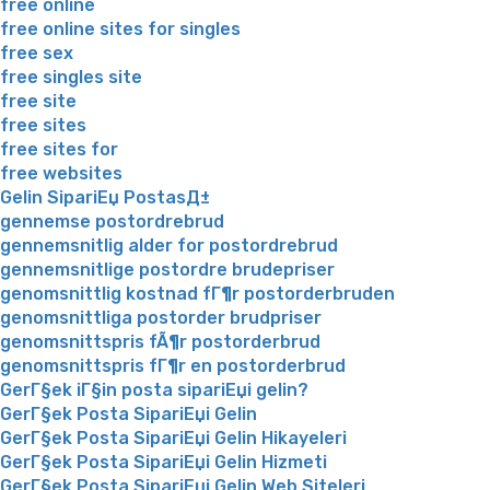
free online
free online sites for singles
free sex
free singles site
free site
free sites
free sites for
free websites
Gelin SipariЕџ PostasД±
gennemse postordrebrud
gennemsnitlig alder for postordrebrud
gennemsnitlige postordre brudepriser
genomsnittlig kostnad fГ¶r postorderbruden
genomsnittliga postorder brudpriser
genomsnittspris fÃ¶r postorderbrud
genomsnittspris fГ¶r en postorderbrud
GerГ§ek iГ§in posta sipariЕџi gelin?
GerГ§ek Posta SipariЕџi Gelin
GerГ§ek Posta SipariЕџi Gelin Hikayeleri
GerГ§ek Posta SipariЕџi Gelin Hizmeti
GerГ§ek Posta SipariЕџi Gelin Web Siteleri