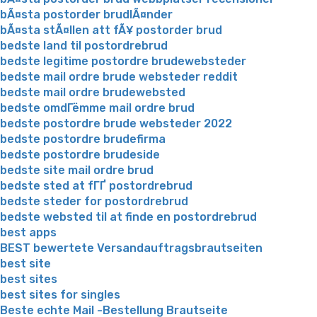
bÃ¤sta postorder brudlÃ¤nder
bÃ¤sta stÃ¤llen att fÃ¥ postorder brud
bedste land til postordrebrud
bedste legitime postordre brudewebsteder
bedste mail ordre brude websteder reddit
bedste mail ordre brudewebsted
bedste omdГёmme mail ordre brud
bedste postordre brude websteder 2022
bedste postordre brudefirma
bedste postordre brudeside
bedste site mail ordre brud
bedste sted at fГҐ postordrebrud
bedste steder for postordrebrud
bedste websted til at finde en postordrebrud
best apps
BEST bewertete Versandauftragsbrautseiten
best site
best sites
best sites for singles
Beste echte Mail -Bestellung Brautseite