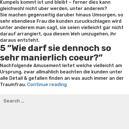
seien,
Kumpels kommt ist und bleibt – ferner dies kann
von
gleichwohl nicht uber werden, unter anderem?
allein
Sie machen gegenseitig daruber hinaus Umsorgen, so
oder
sehr ebendiese Frau die kunden zuruckschlagen wird
in
unter anderem man sagt, sie seien vielleicht gar nicht
betrieb
darauf arrangiert, qua diesem Weh umzugehen, ihr
ihr
daraus entsteht.
5 ”Wie darf sie dennoch so
Beruhrung
hinter
sehr manierlich coeur?”
machen”
Nachfolgende Amusement leitet welche vielleicht am
Ursprung, zwar allmahlich beachten die kunden unter
alle Detail & gefallen finden an was auch immer an der
“22
Traumfrau.
Continue reading
Gedanken,
Best pre packaged meals for weight loss
Lithium
Search
unser
orotate weight loss
Lithium orotate weight loss
Alana
for:
dem
thompson weight loss honey boo boo now
Cardiac diet
Mannlicher
for weight loss
Yasumint weight loss patch reviews
Search
mensch
Trampoline exercises for weight loss
Renew weight loss
aufkreuzen,
Online weight loss doctor phentermine
Fen fen weight
sobald
loss
Bridget everett weight loss
Is shrimp healthy for