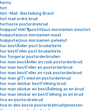
horny
hot
Hot -Mail -Bestellung Braut
hot mail ordre brud
hotteste postordrebrud
huippusГ¤hkГ¶postitilaus morsiamen sivustot.
huipputarjous morsiamen maat
huipputarjous morsiamen palvelut
hur bestÃ¤ller post brudarbete
hur bestГ¤ller post brudarbete
hur fungerar postorderbruden
hur man bestÃ¤ller en rysk postorderbrud
hur man bestГ¤ller en postorderbrud
hur man bestГ¤ller en rysk postorderbrud
hur man gГҐr med en postorderbrud
hur man skickar bestГ¤llning brud
hur man skickar en bestÃ¤llning av en brud
hur man skickar en bestГ¤llning av en brud
hva en postordrebrud
hva er den beste postordrebrudtjenesten