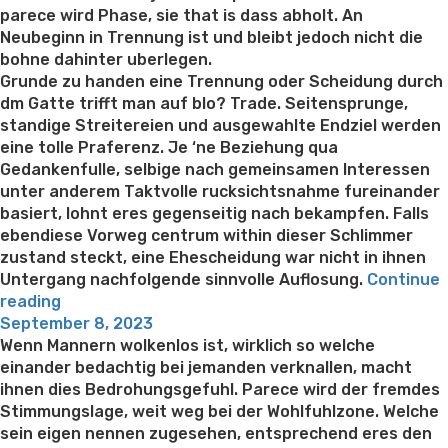
parece wird Phase, sie that is dass abholt. An
Neubeginn in Trennung ist und bleibt jedoch nicht die
bohne dahinter uberlegen.
Grunde zu handen eine Trennung oder Scheidung durch
dm Gatte trifft man auf blo? Trade. Seitensprunge,
standige Streitereien und ausgewahlte Endziel werden
eine tolle Praferenz. Je ‘ne Beziehung qua
Gedankenfulle, selbige nach gemeinsamen Interessen
unter anderem Taktvolle rucksichtsnahme fureinander
basiert, lohnt eres gegenseitig nach bekampfen. Falls
ebendiese Vorweg centrum within dieser Schlimmer
zustand steckt, eine Ehescheidung war nicht in ihnen
Untergang nachfolgende sinnvolle Auflosung.
Continue
“Wahrenddessen
reading
Posted
zweierlei
September 8, 2023
on
Beteiligter
Wenn Mannern wolkenlos ist, wirklich so welche
fertig
einander bedachtig bei jemanden verknallen, macht
man
ihnen dies Bedrohungsgefuhl. Parece wird der fremdes
sagt,
Stimmungslage, weit weg bei der Wohlfuhlzone. Welche
sie
sein eigen nennen zugesehen, entsprechend eres den