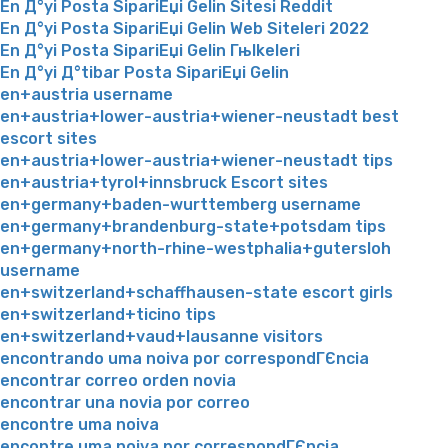
En Д°yi Posta SipariЕџi Gelin Sitesi Reddit
En Д°yi Posta SipariЕџi Gelin Web Siteleri 2022
En Д°yi Posta SipariЕџi Gelin Гњlkeleri
En Д°yi Д°tibar Posta SipariЕџi Gelin
en+austria username
en+austria+lower-austria+wiener-neustadt best
escort sites
en+austria+lower-austria+wiener-neustadt tips
en+austria+tyrol+innsbruck Escort sites
en+germany+baden-wurttemberg username
en+germany+brandenburg-state+potsdam tips
en+germany+north-rhine-westphalia+gutersloh
username
en+switzerland+schaffhausen-state escort girls
en+switzerland+ticino tips
en+switzerland+vaud+lausanne visitors
encontrando uma noiva por correspondГЄncia
encontrar correo orden novia
encontrar una novia por correo
encontre uma noiva
encontre uma noiva por correspondГЄncia