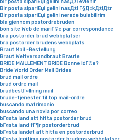
bir posta sipariЕџi gelini nasД±l evlenir
Bir posta sipariЕџi gelini nasД±l Г§Д±kД±lД±r
Bir posta sipariЕџi gelini nerede bulabilirim
bla gjennom postordrebruden
bon site Web de mariГ©e par correspondance
bra postorder brud webbplatser
bra postorder brudens webbplats
Braut Mail -Bestellung
Braut Weltversandbraut Braute
BRIDE MAILLEMENT BRIDE Bonne idГ©e?
Bride World Order Mail Brides
brud mail ordre
brud ordre mail
brudbestГ¤llning mail
brude-tjenester til top mail-ordre
buscando matrimonio
buscando una novia por correo
bГ¤sta land att hitta postorder brud
bГ¤sta land fГ¶r postorderbrud
bГ¤sta landet att hitta en postorderbrud
bГ¤sta legitima postorder brudens webbplatser