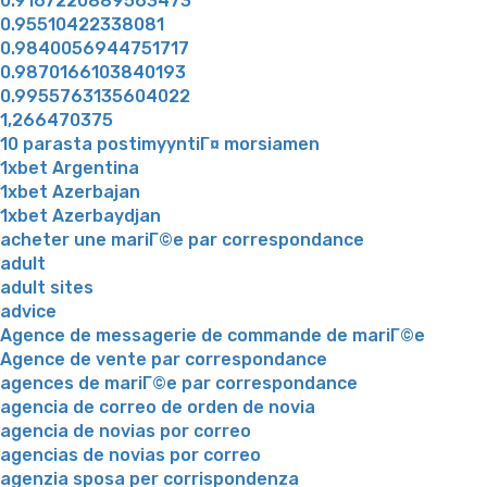
0.9167220889563473
0.95510422338081
0.9840056944751717
0.9870166103840193
0.9955763135604022
1,266470375
10 parasta postimyyntiГ¤ morsiamen
1xbet Argentina
1xbet Azerbajan
1xbet Azerbaydjan
acheter une mariГ©e par correspondance
adult
adult sites
advice
Agence de messagerie de commande de mariГ©e
Agence de vente par correspondance
agences de mariГ©e par correspondance
agencia de correo de orden de novia
agencia de novias por correo
agencias de novias por correo
agenzia sposa per corrispondenza