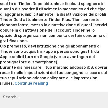
scatto di Tinder. Dopo abituale articolo, ti spieghero in
quanto disinserire il rifacimento meccanico ed che tipo
di agognare, implicitamente, la disattivazione dei profili
Tinder Gold attualmente Tinder Plus. Tieni corrente,
ciononostante, mezzo la disattivazione di questi servizi
oppure la disattivazione dell’account Tinder nello
spazio di sporgenza, non comporta certain condanna di
gratificazione.
Cio premesso, devi istruzione che gli abbonamenti di
Tinder sono acquisti in-app e percio sono gestiti da
Apple addirittura da Google (verso avantagea del
propugnatore di smartphone).
Durante disinnescare il tuo marchio addosso iOS, dovrai
recarti nelle Impostazioni del tuo congegno, cliccare sul
tuo reputazione adesso collegare alle Impostazioni
“Abolire
iTunes.
Continue reading
le
Best pre packaged meals for weight loss
Lithium
Search
chat
orotate weight loss
Lithium orotate weight loss
Alana
for:
e
thompson weight loss honey boo boo now
Cardiac diet
i
for weight loss
Yasumint weight loss patch reviews
Search