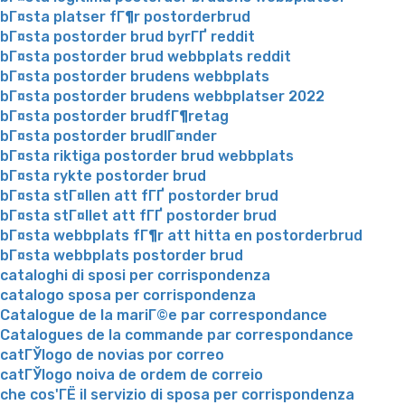
bГ¤sta platser fГ¶r postorderbrud
bГ¤sta postorder brud byrГҐ reddit
bГ¤sta postorder brud webbplats reddit
bГ¤sta postorder brudens webbplats
bГ¤sta postorder brudens webbplatser 2022
bГ¤sta postorder brudfГ¶retag
bГ¤sta postorder brudlГ¤nder
bГ¤sta riktiga postorder brud webbplats
bГ¤sta rykte postorder brud
bГ¤sta stГ¤llen att fГҐ postorder brud
bГ¤sta stГ¤llet att fГҐ postorder brud
bГ¤sta webbplats fГ¶r att hitta en postorderbrud
bГ¤sta webbplats postorder brud
cataloghi di sposi per corrispondenza
catalogo sposa per corrispondenza
Catalogue de la mariГ©e par correspondance
Catalogues de la commande par correspondance
catГЎlogo de novias por correo
catГЎlogo noiva de ordem de correio
che cos'ГЁ il servizio di sposa per corrispondenza