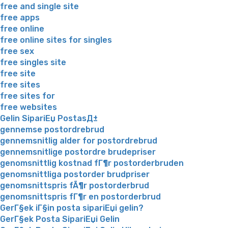
free and single site
free apps
free online
free online sites for singles
free sex
free singles site
free site
free sites
free sites for
free websites
Gelin SipariЕџ PostasД±
gennemse postordrebrud
gennemsnitlig alder for postordrebrud
gennemsnitlige postordre brudepriser
genomsnittlig kostnad fГ¶r postorderbruden
genomsnittliga postorder brudpriser
genomsnittspris fÃ¶r postorderbrud
genomsnittspris fГ¶r en postorderbrud
GerГ§ek iГ§in posta sipariЕџi gelin?
GerГ§ek Posta SipariЕџi Gelin