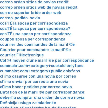
correo orden sitios de novias reddit
correo orden sitios web de novias reddit
correo superior bride order web
correo-pedido-novia
cos'ГЁ la sposa per corrispondenza
cos'ГЁ la sposa per corrispondenza?
cos'ГЁ una sposa per corrispondenza
coupon sposa per corrispondenza
courrier des commandes de la mariГ©e
Courrier pour commander la mariГ©e
courrier Г©lectronique
CoГ»t moyen d'une mariГ©e par correspondance
cummalot.com+category+cuckold onlyfans
cummalot.com+category+public onlyfans
cГіmo casarse con una novia por correo
cГіmo enviar por correo a una novia
cГіmo hacer pedidos por correo novia
Datation de la mariГ©e par correspondance
deberГ­a comprar una orden de correo novia
Definicija usluga za mladenke