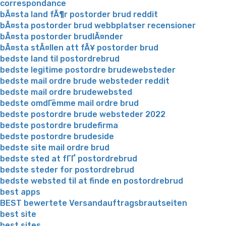
correspondance
bÃ¤sta land fÃ¶r postorder brud reddit
bÃ¤sta postorder brud webbplatser recensioner
bÃ¤sta postorder brudlÃ¤nder
bÃ¤sta stÃ¤llen att fÃ¥ postorder brud
bedste land til postordrebrud
bedste legitime postordre brudewebsteder
bedste mail ordre brude websteder reddit
bedste mail ordre brudewebsted
bedste omdГёmme mail ordre brud
bedste postordre brude websteder 2022
bedste postordre brudefirma
bedste postordre brudeside
bedste site mail ordre brud
bedste sted at fГҐ postordrebrud
bedste steder for postordrebrud
bedste websted til at finde en postordrebrud
best apps
BEST bewertete Versandauftragsbrautseiten
best site
best sites