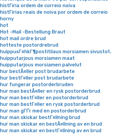
histГіria ordem de correio noiva
histГіrias reais de noiva por ordem de correio
horny
hot
Hot -Mail -Bestellung Braut
hot mail ordre brud
hotteste postordrebrud
huippusГ¤hkГ¶postitilaus morsiamen sivustot.
huipputarjous morsiamen maat
huipputarjous morsiamen palvelut
hur bestÃ¤ller post brudarbete
hur bestГ¤ller post brudarbete
hur fungerar postorderbruden
hur man bestÃ¤ller en rysk postorderbrud
hur man bestГ¤ller en postorderbrud
hur man bestГ¤ller en rysk postorderbrud
hur man gГҐr med en postorderbrud
hur man skickar bestГ¤llning brud
hur man skickar en bestÃ¤llning av en brud
hur man skickar en bestГ¤llning av en brud