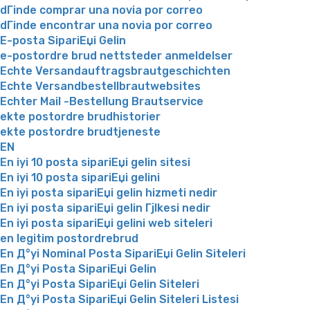
dГіnde comprar una novia por correo
dГіnde encontrar una novia por correo
E-posta SipariЕџi Gelin
e-postordre brud nettsteder anmeldelser
Echte Versandauftragsbrautgeschichten
Echte Versandbestellbrautwebsites
Echter Mail -Bestellung Brautservice
ekte postordre brudhistorier
ekte postordre brudtjeneste
EN
En iyi 10 posta sipariЕџi gelin sitesi
En iyi 10 posta sipariЕџi gelini
En iyi posta sipariЕџi gelin hizmeti nedir
En iyi posta sipariЕџi gelin Гјlkesi nedir
En iyi posta sipariЕџi gelini web siteleri
en legitim postordrebrud
En Д°yi Nominal Posta SipariЕџi Gelin Siteleri
En Д°yi Posta SipariЕџi Gelin
En Д°yi Posta SipariЕџi Gelin Siteleri
En Д°yi Posta SipariЕџi Gelin Siteleri Listesi