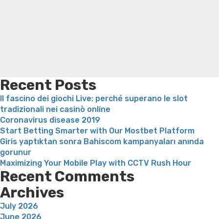
messaggi
Trampoline exercises for weight loss
Renew weight loss
Tinder
Online weight loss doctor phentermine
Fen fen weight
(2023)”
loss
Bridget everett weight loss
Is shrimp healthy for
weight loss
Adhd weight loss
Thyroid medication weight
loss
Soda diet weight loss
Kelly price weight loss
Quick
weight loss recipes
Rapid weight loss fatty liver
Leeks
weight loss
Is peppermint tea good for weight loss
Recent Posts
Il fascino dei giochi Live: perché superano le slot
tradizionali nei casinò online
Coronavirus disease 2019
Start Betting Smarter with Our Mostbet Platform
Giris yaptıktan sonra Bahiscom kampanyaları anında
gorunur
Maximizing Your Mobile Play with CCTV Rush Hour
Recent Comments
Archives
July 2026
June 2026