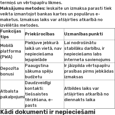
termiņš un vērtspapīru likmes.
Maksājumu metodes:
Ieskaite un izmaksa parasti tiek
veikta izmantojot bankas kartes un populārus e-
maketus. Izmaksas laiks var atšķirties atkarībā no
izvēlētās metodes.
Funkcijas
Priekšrocības
Uzmanības punkti
tips
Piekļuve jebkurā
Lai nodrošinātu
Mobilā
laikā un vietā, nav
stabilāku darbību, ir
platforma
nepieciešama
nepieciešams labs
(PWA)
lejupielāde
interneta savienojums
Paaugstina
Ir jāizpilda vērtspapīru
Depozīta
sākuma spēļu
prasības pirms jebkādas
bonusi
budžetu
izmaksas
Daudzveidīgi
kontakti:
Atbildes laiks var
Atbalsta
tiešsaistes
atšķirties atkarībā no
pakalpojumi
tērzēšana, e-
diennakts laika
pasts
Kādi dokumenti ir nepieciešami