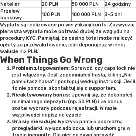
Neteller
20 PLN
50 000 PLN
24 godziny
Przelew
100 PLN
100 000 PLN
3–5 dni
bankowy
Wypłaty są realizowane po weryfikacji konta. Zazwyczaj
pierwsza wypłata może potrwać dłużej ze względu na
procedury KYC. Pamiętaj, że casino total może naliczyć
opłaty za przewalutowanie, jeśli deponujesz w innej
walucie niż PLN.
When Things Go Wrong
Problem z logowaniem:
Sprawdź, czy caps lock nie
jest włączony. Jeśli zapomniałeś hasła, kliknij „Nie
pamiętasz hasła” i postępuj według instrukcji. Jeśli
to nie pomoże, skontaktuj się z supportem.
Nieaktywowany bonus:
Upewnij się, że dokonałeś
minimalnego depozytu (np. 50 PLN) i że bonus
został wybrany podczas rejestracji. W razie
wątpliwości napisz na czacie.
Gra się nie ładuje:
Wyczyść pamięć podręczną
przeglądarki, wyłącz adblocka, lub uruchom grę w
trybie incognito. Dla gier na żywo sprawdź