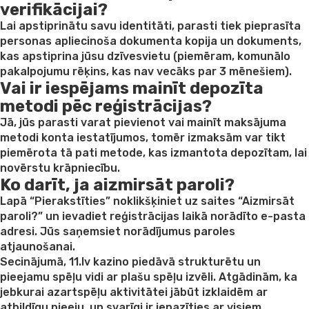
verifikācijai?
Lai apstiprinātu savu identitāti, parasti tiek pieprasīta
personas apliecinoša dokumenta kopija un dokuments,
kas apstiprina jūsu dzīvesvietu (piemēram, komunālo
pakalpojumu rēķins, kas nav vecāks par 3 mēnešiem).
Vai ir iespējams mainīt depozīta
metodi pēc reģistrācijas?
Jā, jūs parasti varat pievienot vai mainīt maksājuma
metodi konta iestatījumos, tomēr izmaksām var tikt
piemērota tā pati metode, kas izmantota depozītam, lai
novērstu krāpniecību.
Ko darīt, ja aizmirsāt paroli?
Lapā “Pierakstīties” noklikšķiniet uz saites “Aizmirsāt
paroli?” un ievadiet reģistrācijas laikā norādīto e-pasta
adresi. Jūs saņemsiet norādījumus paroles
atjaunošanai.
Secinājumā, 11.lv kazino piedāvā strukturētu un
pieejamu spēļu vidi ar plašu spēļu izvēli. Atgādinām, ka
jebkurai azartspēļu aktivitātei jābūt izklaidēm ar
atbildīgu pieeju, un svarīgi ir iepazīties ar visiem