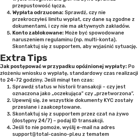
przepustowość łącza.
Wypłata odrzucona:
Sprawdź, czy nie
przekroczyłeś limitu wypłat, czy dane są zgodne z
dokumentami, i czy nie ma aktywnych zakładów.
Konto zablokowane:
Może być spowodowane
naruszeniem regulaminu (np. multi-konta).
Skontaktuj się z supportem, aby wyjaśnić sytuację.
Extra Tips
Jak postępować w przypadku opóźnionej wypłaty:
Po
złożeniu wniosku o wypłatę, standardowy czas realizacji
to 24–72 godziny. Jeśli minął ten czas:
Sprawdź status w historii transakcji – czy jest
oznaczona jako „oczekująca” czy „przetworzona”.
Upewnij się, że wszystkie dokumenty KYC zostały
przesłane i zaakceptowane.
Skontaktuj się z supportem przez czat na żywo
(dostępny 24/7) – podaj ID transakcji.
Jeśli to nie pomoże, wyślij e-mail na adres
support@total-casino-pl.eu z tematem