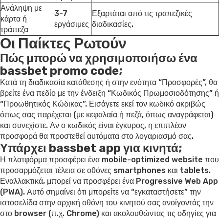
Ανάληψη με
3-7
Εξαρτάται από τις τραπεζικές
κάρτα ή
εργάσιμες
διαδικασίες.
τράπεζα
Οι Παίκτες Ρωτούν
Πώς μπορώ να χρησιμοποιήσω ένα
bassbet promo code;
Κατά τη διαδικασία κατάθεσης ή στην ενότητα “Προσφορές”, θα
βρείτε ένα πεδίο με την ένδειξη “Κωδικός Πρωμοσιοδότησης” ή
“Προωθητικός Κώδικας”. Εισάγετε εκεί τον κωδικό ακριβώς
όπως σας παρέχεται (με κεφαλαία ή πεζά, όπως αναγράφεται)
και συνεχίστε. Αν ο κωδικός είναι έγκυρος, η επιπλέον
προσφορά θα προστεθεί αυτόματα στο λογαριασμό σας.
Υπάρχει bassbet app για κινητά;
Η πλατφόρμα προσφέρει ένα mobile-optimized website που
προσαρμόζεται τέλεια σε οθόνες smartphones και tablets.
Εναλλακτικά, μπορεί να προσφέρει ένα Progressive Web App
(PWA). Αυτό σημαίνει ότι μπορείτε να “εγκαταστήσετε” την
ιστοσελίδα στην αρχική οθόνη του κινητού σας ανοίγοντάς την
στο browser (π.χ. Chrome) και ακολουθώντας τις οδηγίες για