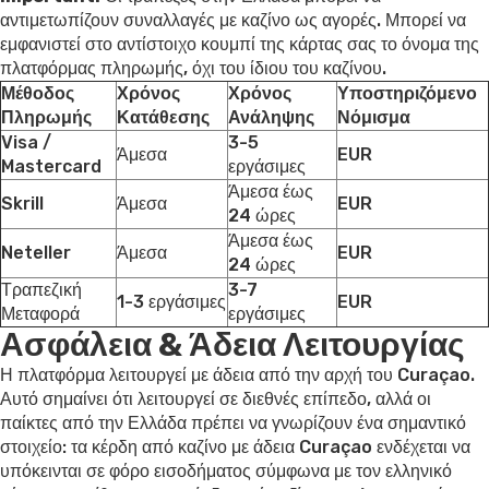
αντιμετωπίζουν συναλλαγές με καζίνο ως αγορές. Μπορεί να
εμφανιστεί στο αντίστοιχο κουμπί της κάρτας σας το όνομα της
πλατφόρμας πληρωμής, όχι του ίδιου του καζίνου.
Μέθοδος
Χρόνος
Χρόνος
Υποστηριζόμενο
Πληρωμής
Κατάθεσης
Ανάληψης
Νόμισμα
Visa /
3-5
Άμεσα
EUR
Mastercard
εργάσιμες
Άμεσα έως
Skrill
Άμεσα
EUR
24 ώρες
Άμεσα έως
Neteller
Άμεσα
EUR
24 ώρες
Τραπεζική
3-7
1-3 εργάσιμες
EUR
Μεταφορά
εργάσιμες
Ασφάλεια & Άδεια Λειτουργίας
Η πλατφόρμα λειτουργεί με άδεια από την αρχή του Curaçao.
Αυτό σημαίνει ότι λειτουργεί σε διεθνές επίπεδο, αλλά οι
παίκτες από την Ελλάδα πρέπει να γνωρίζουν ένα σημαντικό
στοιχείο: τα κέρδη από καζίνο με άδεια Curaçao ενδέχεται να
υπόκεινται σε φόρο εισοδήματος σύμφωνα με τον ελληνικό