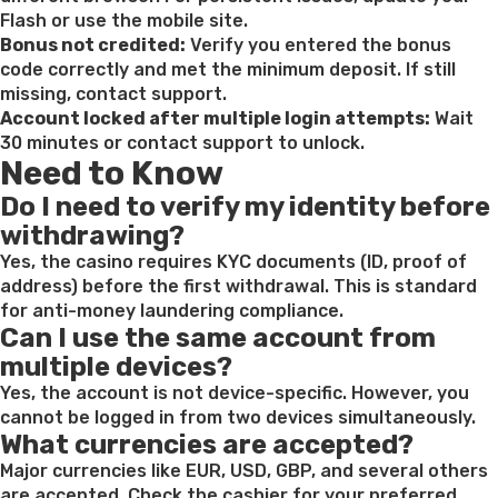
Flash or use the mobile site.
Bonus not credited:
Verify you entered the bonus
code correctly and met the minimum deposit. If still
missing, contact support.
Account locked after multiple login attempts:
Wait
30 minutes or contact support to unlock.
Need to Know
Do I need to verify my identity before
withdrawing?
Yes, the casino requires KYC documents (ID, proof of
address) before the first withdrawal. This is standard
for anti-money laundering compliance.
Can I use the same account from
multiple devices?
Yes, the account is not device-specific. However, you
cannot be logged in from two devices simultaneously.
What currencies are accepted?
Major currencies like EUR, USD, GBP, and several others
are accepted. Check the cashier for your preferred