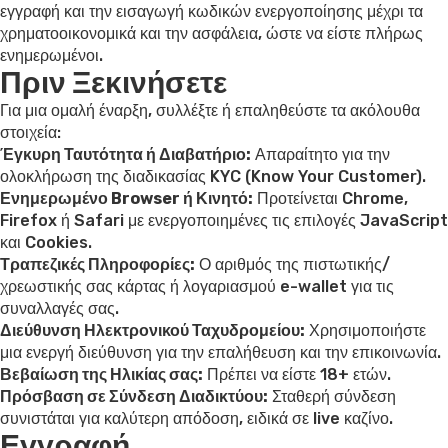
εγγραφή και την εισαγωγή κωδικών ενεργοποίησης μέχρι τα
χρηματοοικονομικά και την ασφάλεια, ώστε να είστε πλήρως
ενημερωμένοι.
Πριν Ξεκινήσετε
Για μια ομαλή έναρξη, συλλέξτε ή επαληθεύστε τα ακόλουθα
στοιχεία:
Έγκυρη Ταυτότητα ή Διαβατήριο:
Απαραίτητο για την
ολοκλήρωση της διαδικασίας KYC (Know Your Customer).
Ενημερωμένο Browser ή Κινητό:
Προτείνεται Chrome,
Firefox ή Safari με ενεργοποιημένες τις επιλογές JavaScript
και Cookies.
Τραπεζικές Πληροφορίες:
Ο αριθμός της πιστωτικής/
χρεωστικής σας κάρτας ή λογαριασμού e-wallet για τις
συναλλαγές σας.
Διεύθυνση Ηλεκτρονικού Ταχυδρομείου:
Χρησιμοποιήστε
μια ενεργή διεύθυνση για την επαλήθευση και την επικοινωνία.
Βεβαίωση της Ηλικίας σας:
Πρέπει να είστε 18+ ετών.
Πρόσβαση σε Σύνδεση Διαδικτύου:
Σταθερή σύνδεση
συνιστάται για καλύτερη απόδοση, ειδικά σε live καζίνο.
Εγγραφή