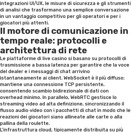
integrazioni UI/UX, le misure di sicurezza e gli strumenti
di analisi che trasformano una semplice conversazione
in un vantaggio competitivo per gli operatori e per i
giocatori più attenti.
Il motore di comunicazione in
tempo reale: protocolli e
architettura di rete
Le piattaforme di live casino si basano su protocolli di
trasmissione a bassa latenza per garantire che la voce
del dealer e i messaggi di chat arrivino
istantaneamente ai client. WebSocket è il più diffuso:
mantiene una connessione TCP persistente,
consentendo scambio bidirezionale di dati con
overhead minimo. In parallelo, WebRTC gestisce lo
streaming video ad alta definizione, sincronizzando il
flusso audio‑video con i pacchetti di chat in modo che le
reazioni dei giocatori siano allineate alle carte o alla
pallina della roulette.
L’infrastruttura cloud, tipicamente distribuita su più