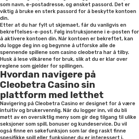
som navn, e-postadresse, og ønsket passord. Det er
viktig å bruke en sterk passord for å beskytte kontoen
din.
Etter at du har fylt ut skjemaet, får du vanligvis en
bekreftelses-e-post. Følg instruksjonene i e-posten for
å aktivere kontoen din. Når kontoen er bekreftet, kan
du logge deg inn og begynne å utforske alle de
spennende spillene som casino cleobetra har å tilby.
Husk å lese vilkårene for bruk, slik at du er klar over
reglene som gjelder for spillingen.
Hvordan navigere på
Cleobetra Casino sin
plattform med letthet
Navigering på Cleobetra Casino er designet for å være
intuitiv og brukervennlig. Når du logger inn, vil du bli
møtt av en oversiktlig meny som gir deg tilgang til ulike
seksjoner som spill, bonuser og kundeservice. Du vil
også finne en søkefunksjon som lar deg raskt finne
spesifikke spill eller funksjoner du er interessert i.