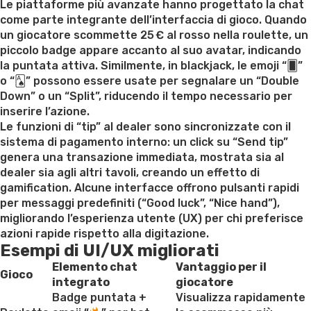
Le piattaforme più avanzate hanno progettato la chat
come parte integrante dell’interfaccia di gioco. Quando
un giocatore scommette 25 € al rosso nella roulette, un
piccolo badge appare accanto al suo avatar, indicando
la puntata attiva. Similmente, in blackjack, le emoji “🂠”
o “🂡” possono essere usate per segnalare un “Double
Down” o un “Split”, riducendo il tempo necessario per
inserire l’azione.
Le funzioni di “tip” al dealer sono sincronizzate con il
sistema di pagamento interno: un click su “Send tip”
genera una transazione immediata, mostrata sia al
dealer sia agli altri tavoli, creando un effetto di
gamification. Alcune interfacce offrono pulsanti rapidi
per messaggi predefiniti (“Good luck”, “Nice hand”),
migliorando l’esperienza utente (UX) per chi preferisce
azioni rapide rispetto alla digitazione.
Esempi di UI/UX migliorati
Elemento chat
Vantaggio per il
Gioco
integrato
giocatore
Badge puntata +
Visualizza rapidamente