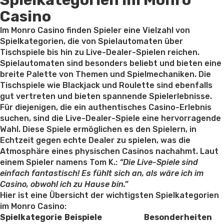
Spielkategorien im Monro
Casino
Im Monro Casino finden Spieler eine Vielzahl von
Spielkategorien, die von Spielautomaten über
Tischspiele bis hin zu Live-Dealer-Spielen reichen.
Spielautomaten sind besonders beliebt und bieten eine
breite Palette von Themen und Spielmechaniken. Die
Tischspiele wie Blackjack und Roulette sind ebenfalls
gut vertreten und bieten spannende Spielerlebnisse.
Für diejenigen, die ein authentisches Casino-Erlebnis
suchen, sind die Live-Dealer-Spiele eine hervorragende
Wahl. Diese Spiele ermöglichen es den Spielern, in
Echtzeit gegen echte Dealer zu spielen, was die
Atmosphäre eines physischen Casinos nachahmt. Laut
einem Spieler namens Tom K.:
“Die Live-Spiele sind
einfach fantastisch! Es fühlt sich an, als wäre ich im
Casino, obwohl ich zu Hause bin.”
Hier ist eine Übersicht der wichtigsten Spielkategorien
im Monro Casino:
Spielkategorie
Beispiele
Besonderheiten