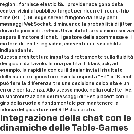
regioni, fornisce elasticità. I provider scelgono data
center vicini al pubblico target per ridurre il round‑trip
time (RTT). Gli edge server fungono da relay per i
messaggi WebSocket, diminuendo la probabilità di jitter
durante picchi di traffico. Un’architettura a micro‑servizi
separa il motore di chat, il gestore delle scommesse e il
motore di rendering video, consentendo scalabilità
indipendente.
Questa architettura impatta direttamente sulla fluidità
dei giochi da tavolo. In una partita di blackjack, ad
esempio, la rapidità con cui il dealer invia il risultato
della mano e il giocatore invia la risposta “Hit” o “Stand”
può fare la differenza tra una decisione calcolata e un
errore per latenza. Allo stesso modo, nella roulette live,
la sincronizzazione dei messaggi di “Bet placed” con il
giro della ruota è fondamentale per mantenere la
fiducia del giocatore nel RTP dichiarato.
Integrazione della chat con le
dinamiche delle Table‑Games