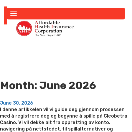
Toggle
navigation
Month:
June 2026
Posted
June 30, 2026
on
I denne artikkelen vil vi guide deg gjennom prosessen
med å registrere deg og begynne å spille på Cleobetra
Casino. Vi vil dekke alt fra oppretting av konto,
navigering på nettstedet, til spillalternativer og