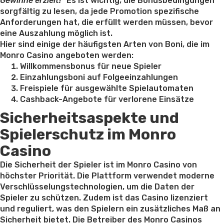
Gewinne erzielt!”
Es ist wichtig, die Bonusbedingungen
sorgfältig zu lesen, da jede Promotion spezifische
Anforderungen hat, die erfüllt werden müssen, bevor
eine Auszahlung möglich ist.
Hier sind einige der häufigsten Arten von Boni, die im
Monro Casino angeboten werden:
Willkommensbonus für neue Spieler
Einzahlungsboni auf Folgeeinzahlungen
Freispiele für ausgewählte Spielautomaten
Cashback-Angebote für verlorene Einsätze
Sicherheitsaspekte und
Spielerschutz im Monro
Casino
Die Sicherheit der Spieler ist im Monro Casino von
höchster Priorität. Die Plattform verwendet moderne
Verschlüsselungstechnologien, um die Daten der
Spieler zu schützen. Zudem ist das Casino lizenziert
und reguliert, was den Spielern ein zusätzliches Maß an
Sicherheit bietet. Die Betreiber des Monro Casinos