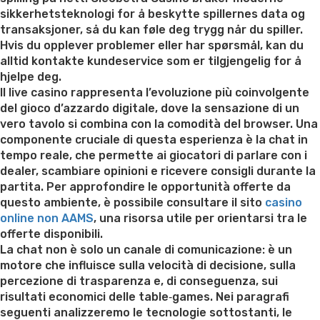
sikkerhetsteknologi for å beskytte spillernes data og
transaksjoner, så du kan føle deg trygg når du spiller.
Hvis du opplever problemer eller har spørsmål, kan du
alltid kontakte kundeservice som er tilgjengelig for å
hjelpe deg.
Posted
Il live casino rappresenta l’evoluzione più coinvolgente
on
del gioco d’azzardo digitale, dove la sensazione di un
vero tavolo si combina con la comodità del browser. Una
componente cruciale di questa esperienza è la chat in
tempo reale, che permette ai giocatori di parlare con i
dealer, scambiare opinioni e ricevere consigli durante la
partita. Per approfondire le opportunità offerte da
questo ambiente, è possibile consultare il sito
casino
online non AAMS
, una risorsa utile per orientarsi tra le
offerte disponibili.
La chat non è solo un canale di comunicazione: è un
motore che influisce sulla velocità di decisione, sulla
percezione di trasparenza e, di conseguenza, sui
risultati economici delle table‑games. Nei paragrafi
seguenti analizzeremo le tecnologie sottostanti, le