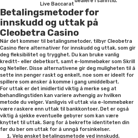
dealere i sanntid.
Live Baccarat
Betalingsmetoder for
innskudd og uttak på
Cleobetra Casino
Når det kommer til betalingsmetoder, tilbyr Cleobetra
Casino flere alternativer for innskudd og uttak, som gir
deg fleksibilitet og trygghet. Du kan bruke vanlig
kreditt- eller debetkort, samt e-lommebøker som Skrill
og Neteller. Disse alternativene gir deg muligheten til å
sette inn penger raskt og enkelt, noe som er ideelt for
spillere som ønsker å komme i gang umiddelbart.
For uttak er det imidlertid viktig å merke seg at
behandlingstiden kan variere avhengig av hvilken
metode du velger. Vanligvis vil uttak via e-lommebøker
være raskere enn uttak til bankkontoer. Det er også
viktig å sjekke eventuelle gebyrer som kan være
knyttet til uttak. Sørg for å bekrefte identiteten din
før du ber om uttak for å unngå forsinkelser.
Velg ønsket betalingsmetode ved innskudd.