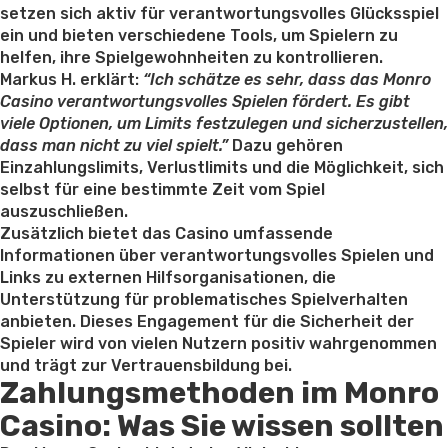
setzen sich aktiv für verantwortungsvolles Glücksspiel
ein und bieten verschiedene Tools, um Spielern zu
helfen, ihre Spielgewohnheiten zu kontrollieren.
Markus H. erklärt:
“Ich schätze es sehr, dass das Monro
Casino verantwortungsvolles Spielen fördert. Es gibt
viele Optionen, um Limits festzulegen und sicherzustellen,
dass man nicht zu viel spielt.”
Dazu gehören
Einzahlungslimits, Verlustlimits und die Möglichkeit, sich
selbst für eine bestimmte Zeit vom Spiel
auszuschließen.
Zusätzlich bietet das Casino umfassende
Informationen über verantwortungsvolles Spielen und
Links zu externen Hilfsorganisationen, die
Unterstützung für problematisches Spielverhalten
anbieten. Dieses Engagement für die Sicherheit der
Spieler wird von vielen Nutzern positiv wahrgenommen
und trägt zur Vertrauensbildung bei.
Zahlungsmethoden im Monro
Casino: Was Sie wissen sollten