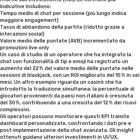
indicative includono:
Tempo medio di chat per sessione (più lungo indica
maggiore engagement)
Tasso di abbandono della partita (ridotto grazie a
interazioni social)
Valore medio delle puntate (AVB) incrementato da
promozioni live‑only
Un caso di studio di un operatore che ha integrato la
chat con funzionalità di tip e emoji ha registrato un
aumento del 22 % del valore medio delle puntate nelle
sessioni di blackjack, con un ROI migliorato del 15 % in sei
mesi. Un altro esempio riguarda un casinò che ha
introdotto la traduzione simultanea; la percentuale di
giocatori provenienti da paesi non‑italiani è cresciuta
del 30 %, contribuendo a una crescita del 12 % dei ricavi
complessivi.
Gli operatori possono monitorare questi KPI tramite
dashboard personalizzate, confrontando i dati pre‑e
post‑implementazione della chat avanzata. Gli insight
ottenuti guidano ulteriori investimenti in UI/UX,