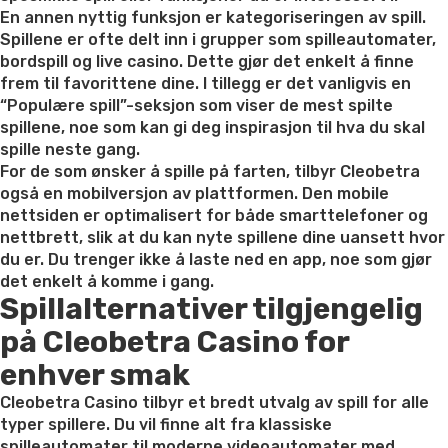
En annen nyttig funksjon er kategoriseringen av spill.
Spillene er ofte delt inn i grupper som spilleautomater,
bordspill og live casino. Dette gjør det enkelt å finne
frem til favorittene dine. I tillegg er det vanligvis en
“Populære spill”-seksjon som viser de mest spilte
spillene, noe som kan gi deg inspirasjon til hva du skal
spille neste gang.
For de som ønsker å spille på farten, tilbyr Cleobetra
også en mobilversjon av plattformen. Den mobile
nettsiden er optimalisert for både smarttelefoner og
nettbrett, slik at du kan nyte spillene dine uansett hvor
du er. Du trenger ikke å laste ned en app, noe som gjør
det enkelt å komme i gang.
Spillalternativer tilgjengelig
på Cleobetra Casino for
enhver smak
Cleobetra Casino tilbyr et bredt utvalg av spill for alle
typer spillere. Du vil finne alt fra klassiske
spilleautomater til moderne videoautomater med