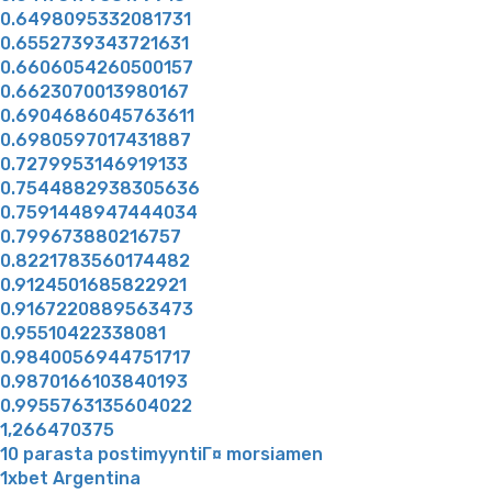
0.6498095332081731
0.6552739343721631
0.6606054260500157
0.6623070013980167
0.6904686045763611
0.6980597017431887
0.7279953146919133
0.7544882938305636
0.7591448947444034
0.799673880216757
0.8221783560174482
0.9124501685822921
0.9167220889563473
0.95510422338081
0.9840056944751717
0.9870166103840193
0.9955763135604022
1,266470375
10 parasta postimyyntiГ¤ morsiamen
1xbet Argentina