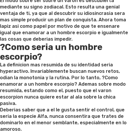
on
El modo sobre ser sobre un varon es descubierta
mediante su signo zodiacal. Esto resulta una genial
ventaja de ti, ya que al descubrir su idiosincrasia sera
mas simple producir un plan de conquista. Ahora toma
lapiz asi­ como papel por motivo de que te ensenare
igual que enamorar a un hombre escorpio e igualmente
las cosas que deberias impedir.
?Como seri­a un hombre
escorpio?
La definicion mas resumida de su identidad seri­a
hyperactivo. Invariablemente buscan nuevos retos,
odian la monotonia y la rutina. Por lo tanto, ?Como
enamorar a un hombre escorpio? Ademas sobre modo
resumida, estando como el, puesto que el varon
escorpion nunca quiere estar al ala sobre la chica
pasiva.
Deberias saber que a el le gusta sentir el control, que
seri­a la especie Alfa, nunca consentira que trates de
dominarlo en el menor semblante, especialmente en lo
amoroso.