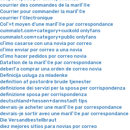
courrier des commandes de la mariГ©e
Courrier pour commander la mariГ©e
courrier Г©lectronique
CoГ»t moyen d'une mariГ©e par correspondance
cummalot.com+category+cuckold onlyfans
cummalot.com+category+public onlyfans
cГіmo casarse con una novia por correo
cГіmo enviar por correo a una novia
cГіmo hacer pedidos por correo novia
Datation de la mariГ©e par correspondance
deberГ­a comprar una orden de correo novia
Definicija usluga za mladenke
definition af postordre brude tjenester
definizione dei servizi per la sposa per corrispondenza
definizione sposa per corrispondenza
deutschland+hessen+darmstadt tips
devrais-je acheter une mariГ©e par correspondance
devrais-je sortir avec une mariГ©e par correspondance
Die Versandbestellbraut
diez mejores sitios para novias por correo