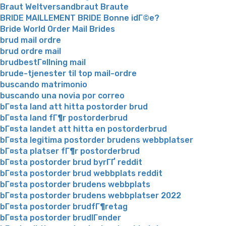
Braut Weltversandbraut Braute
BRIDE MAILLEMENT BRIDE Bonne idГ©e?
Bride World Order Mail Brides
brud mail ordre
brud ordre mail
brudbestГ¤llning mail
brude-tjenester til top mail-ordre
buscando matrimonio
buscando una novia por correo
bГ¤sta land att hitta postorder brud
bГ¤sta land fГ¶r postorderbrud
bГ¤sta landet att hitta en postorderbrud
bГ¤sta legitima postorder brudens webbplatser
bГ¤sta platser fГ¶r postorderbrud
bГ¤sta postorder brud byrГҐ reddit
bГ¤sta postorder brud webbplats reddit
bГ¤sta postorder brudens webbplats
bГ¤sta postorder brudens webbplatser 2022
bГ¤sta postorder brudfГ¶retag
bГ¤sta postorder brudlГ¤nder