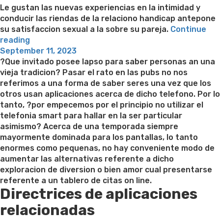
Le gustan las nuevas experiencias en la intimidad y
conducir las riendas de la relaciono handicap antepone
su satisfaccion sexual a la sobre su pareja.
Continue
“cinco
reading
Posted
consejos
September 11, 2023
on
sobre
?Que invitado posee lapso para saber personas an una
igual
vieja tradicion? Pasar el rato en las pubs no nos
que
referimos a una forma de saber seres una vez que los
enamorar
otros usan aplicaciones acerca de dicho telefono. Por lo
a
tanto, ?por empecemos por el principio no utilizar el
un
telefonia smart para hallar en la ser particular
varon
asimismo? Acerca de una temporada siempre
escorpio”
mayormente dominada para los pantallas, lo tanto
enormes como pequenas, no hay conveniente modo de
aumentar las alternativas referente a dicho
exploracion de diversion o bien amor cual presentarse
referente a un tablero de citas on line.
Directrices de aplicaciones
relacionadas