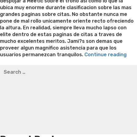
despojar a Meetic sobre el trono asi­ como lo que la
ubica muy enorme durante clasificacion sobre las mas
grandes paginas sobre citas. No obstante nunca me
pone de mal rollo unicamente oriente recto ofreciendo
la altura. En realidad, siempre lleva mucho lapso con
elite dentro de estas paginas de citas a traves de
mucho excelentes meritos. Jami?s son demas que
proveer algun magnifico asistencia para que los
“Reg
usuarios permanezcan tranquilos.
Continue reading
en
Best pre packaged meals for weight loss
Lithium
Search
seg
orotate weight loss
Lithium orotate weight loss
Alana
for:
ace
thompson weight loss honey boo boo now
Cardiac diet
de
for weight loss
Yasumint weight loss patch reviews
Search
Meet
Trampoline exercises for weight loss
Renew weight loss
la
Online weight loss doctor phentermine
Fen fen weight
pag
loss
Bridget everett weight loss
Is shrimp healthy for
en
weight loss
Adhd weight loss
Thyroid medication weight
cita
loss
Soda diet weight loss
Kelly price weight loss
Quick
mas
weight loss recipes
Rapid weight loss fatty liver
Leeks
fun
weight loss
Is peppermint tea good for weight loss
en