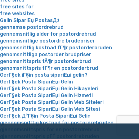
free sites for
free websites
Gelin SipariЕџ PostasД±
gennemse postordrebrud
gennemsnitlig alder for postordrebrud
gennemsnitlige postordre brudepriser
genomsnittlig kostnad fГ¶r postorderbruden
genomsnittliga postorder brudpriser
genomsnittspris fÃ¶r postorderbrud
genomsnittspris fГ¶r en postorderbrud
GerГ§ek iГ§in posta sipariЕџi gelin?
GerГ§ek Posta SipariЕџi Gelin
GerГ§ek Posta SipariЕџi Gelin Hikayeleri
GerГ§ek Posta SipariЕџi Gelin Hizmeti
GerГ§ek Posta SipariЕџi Gelin Web Siteleri
GerГ§ek Posta SipariЕџi Gelin Web Sitesi
GerГ§ek Д°Г§in Posta SipariЕџi Gelin
gjennomsnittlig kostnad for postordrebruden
gjennomsnittspris for en postordrebrud
gjennomsnittspris pГҐ postordrebruden