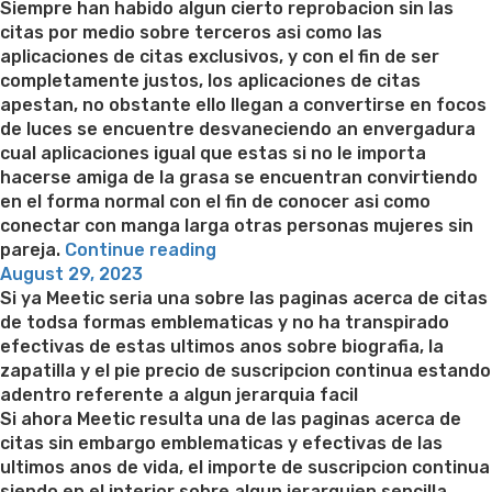
Siempre han habido algun cierto reprobacion sin las
citas por medio sobre terceros asi­ como las
aplicaciones de citas exclusivos, y con el fin de ser
completamente justos, los aplicaciones de citas
apestan, no obstante ello llegan a convertirse en focos
de luces se encuentre desvaneciendo an envergadura
cual aplicaciones igual que estas si no le importa
hacerse amiga de la grasa se encuentran convirtiendo
en el forma normal con el fin de conocer asi­ como
conectar con manga larga otras personas mujeres sin
“Los
pareja.
Continue reading
Posted
superiores
August 29, 2023
on
aplicaciones
Si ya Meetic seri­a una sobre las paginas acerca de citas
sobre
de todsa formas emblematicas y no ha transpirado
citas
efectivas de estas ultimos anos sobre biografia, la
para
zapatilla y el pie precio de suscripcion continua estando
2020”
adentro referente a algun jerarqui­a facil
Si ahora Meetic resulta una de las paginas acerca de
citas sin embargo emblematicas y efectivas de las
ultimos anos de vida, el importe de suscripcion continua
siendo en el interior sobre algun jerarqui­en sencilla