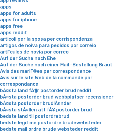
app reviews
apps
apps for adults
apps for iphone
apps free
apps reddit
articoli per la sposa per corrispondenza
artigos de noiva para pedidos por correio
artГ­culos de novia por correo
Auf der Suche nach Ehe
Auf der Suche nach einer Mail -Bestellung Braut
Avis des mariГ©es par correspondance
Avis sur le site Web de la commande par
correspondance
bÃ¤sta land fÃ¶r postorder brud reddit
bÃ¤sta postorder brud webbplatser recensioner
bÃ¤sta postorder brudlÃ¤nder
bÃ¤sta stÃ¤llen att fÃ¥ postorder brud
bedste land til postordrebrud
bedste legitime postordre brudewebsteder
bedste mail ordre brude websteder reddit