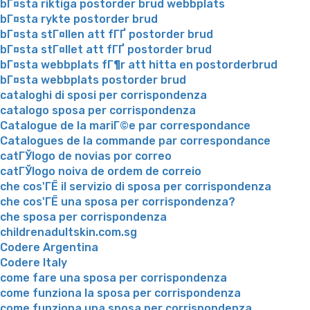
bГ¤sta riktiga postorder brud webbplats
bГ¤sta rykte postorder brud
bГ¤sta stГ¤llen att fГҐ postorder brud
bГ¤sta stГ¤llet att fГҐ postorder brud
bГ¤sta webbplats fГ¶r att hitta en postorderbrud
bГ¤sta webbplats postorder brud
cataloghi di sposi per corrispondenza
catalogo sposa per corrispondenza
Catalogue de la mariГ©e par correspondance
Catalogues de la commande par correspondance
catГЎlogo de novias por correo
catГЎlogo noiva de ordem de correio
che cos'ГЁ il servizio di sposa per corrispondenza
che cos'ГЁ una sposa per corrispondenza?
che sposa per corrispondenza
childrenadultskin.com.sg
Codere Argentina
Codere Italy
come fare una sposa per corrispondenza
come funziona la sposa per corrispondenza
come funziona una sposa per corrispondenza