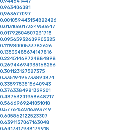
0,944641447
0,963406081
0,963677097
0.001059443154822426
0.013106017324950647
0.01792504507231718
0.09565932609905325
0.11198000533782626
0.13533485674147816
0.22451469724884898
0.26944694935168256
0.301123127527375
0.33519496733890874
0.3359753515640943
0.3763384981329201
0.48763201958648217
0.5666969241051018
0.5776452316393749
0.605862122523307
0.6391157067163048
0.6417317938179918