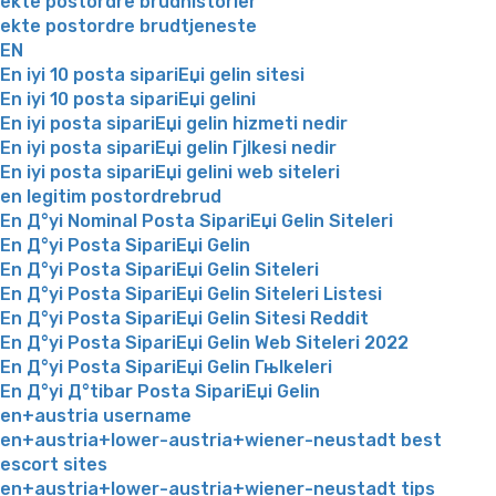
ekte postordre brudhistorier
ekte postordre brudtjeneste
EN
En iyi 10 posta sipariЕџi gelin sitesi
En iyi 10 posta sipariЕџi gelini
En iyi posta sipariЕџi gelin hizmeti nedir
En iyi posta sipariЕџi gelin Гјlkesi nedir
En iyi posta sipariЕџi gelini web siteleri
en legitim postordrebrud
En Д°yi Nominal Posta SipariЕџi Gelin Siteleri
En Д°yi Posta SipariЕџi Gelin
En Д°yi Posta SipariЕџi Gelin Siteleri
En Д°yi Posta SipariЕџi Gelin Siteleri Listesi
En Д°yi Posta SipariЕџi Gelin Sitesi Reddit
En Д°yi Posta SipariЕџi Gelin Web Siteleri 2022
En Д°yi Posta SipariЕџi Gelin Гњlkeleri
En Д°yi Д°tibar Posta SipariЕџi Gelin
en+austria username
en+austria+lower-austria+wiener-neustadt best
escort sites
en+austria+lower-austria+wiener-neustadt tips