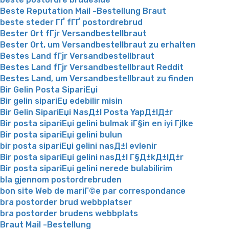
Beste Reputation Mail -Bestellung Braut
beste steder ГҐ fГҐ postordrebrud
Bester Ort fГјr Versandbestellbraut
Bester Ort, um Versandbestellbraut zu erhalten
Bestes Land fГјr Versandbestellbraut
Bestes Land fГјr Versandbestellbraut Reddit
Bestes Land, um Versandbestellbraut zu finden
Bir Gelin Posta SipariЕџi
Bir gelin sipariЕџ edebilir misin
Bir Gelin SipariЕџi NasД±l Posta YapД±lД±r
Bir posta sipariЕџi gelini bulmak iГ§in en iyi Гјlke
Bir posta sipariЕџi gelini bulun
bir posta sipariЕџi gelini nasД±l evlenir
Bir posta sipariЕџi gelini nasД±l Г§Д±kД±lД±r
Bir posta sipariЕџi gelini nerede bulabilirim
bla gjennom postordrebruden
bon site Web de mariГ©e par correspondance
bra postorder brud webbplatser
bra postorder brudens webbplats
Braut Mail -Bestellung