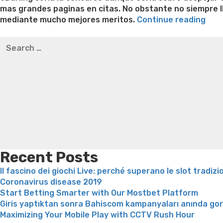
mas grandes paginas en citas. No obstante no siempre l
“Reg
mediante mucho mejores meritos.
Continue reading
act
Best pre packaged meals for weight loss
Lithium orotat
Search
ace
weight loss
Yasumint weight loss patch reviews
Trampol
for:
de
Bridget everett weight loss
Is shrimp healthy for weight
Meet
loss recipes
Rapid weight loss fatty liver
Leeks weight l
una
pagi
sob
cita
de
tod
for
imp
Recent Posts
en
Il fascino dei giochi Live: perché superano le slot tradizi
tod
Coronavirus disease 2019
nue
Start Betting Smarter with Our Mostbet Platform
pueb
Giris yaptıktan sonra Bahiscom kampanyaları anında go
Maximizing Your Mobile Play with CCTV Rush Hour