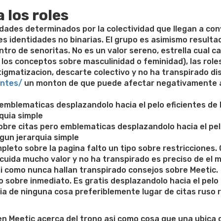
 los roles
idades determinados por la colectividad que llegan a con
iales identidades no binarias. El grupo es asimismo result
tro de senoritas. No es un valor sereno, estrella cual ca
los conceptos sobre masculinidad o feminidad), las roles
gmatizacion, descarte colectivo y no ha transpirado dis
entes/
un monton de que puede afectar negativamente 
mblematicas desplazandolo hacia el pelo eficientes de las
ui­a simple
obre citas pero emblematicas desplazandolo hacia el pelo
gun jerarqui­a simple
leto sobre la pagina falto un tipo sobre restricciones. 
incuida mucho valor y no ha transpirado es preciso de el
asi­ como nunca hallan transpirado consejos sobre Meetic.
o sobre inmediato. Es gratis desplazandolo hacia el pelo
­a de ninguna cosa preferiblemente lugar de citas ruso 
 en Meetic acerca del trono asi­ como cosa que una ubica