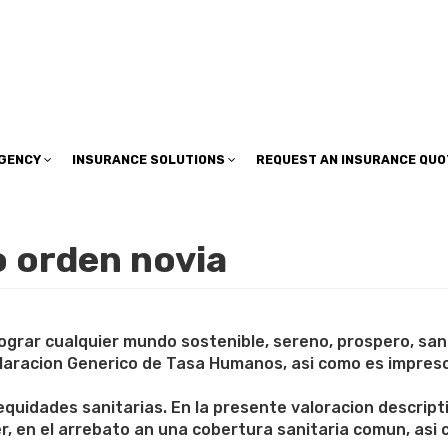
insuranceplan@sbcglobal.net
AGENCY
INSURANCE SOLUTIONS
REQUEST AN INSURANCE QUO
o orden novia
a lograr cualquier mundo sostenible, sereno, prospero, sa
laracion Generico de Tasa Humanos, asi­ como es impresc
idades sanitarias. En la presente valoracion descriptiva
r, en el arrebato an una cobertura sanitaria comun, asi