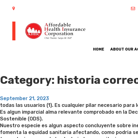
402 S Arlington Heights Road Arlington Heights, IL 60005
HOME
ABOUT OUR 
Category:
historia corre
Posted
September 21, 2023
on
todas las usuarios (1). Es cualquier pilar necesario par
Es algun imparcial alma relevante comprobado en la Dec
Sostenible (ODS).
Nuestro especie es algun aspecto concluyente sobre inequ
fomenta la equidad sanitaria afectando, como podri­a se