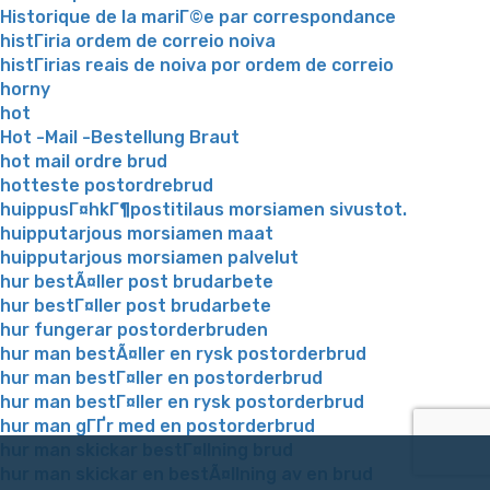
Historique de la mariГ©e par correspondance
histГіria ordem de correio noiva
histГіrias reais de noiva por ordem de correio
horny
hot
Hot -Mail -Bestellung Braut
hot mail ordre brud
hotteste postordrebrud
huippusГ¤hkГ¶postitilaus morsiamen sivustot.
huipputarjous morsiamen maat
huipputarjous morsiamen palvelut
hur bestÃ¤ller post brudarbete
hur bestГ¤ller post brudarbete
hur fungerar postorderbruden
hur man bestÃ¤ller en rysk postorderbrud
hur man bestГ¤ller en postorderbrud
hur man bestГ¤ller en rysk postorderbrud
hur man gГҐr med en postorderbrud
hur man skickar bestГ¤llning brud
hur man skickar en bestÃ¤llning av en brud