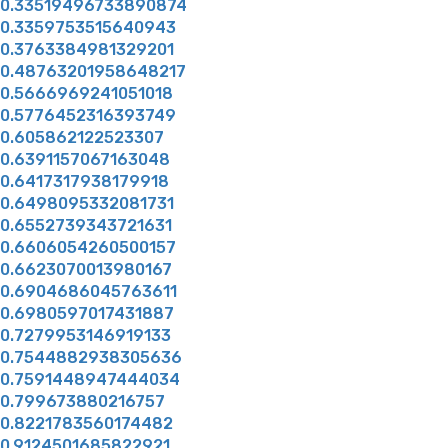
0.33519496733890874
0.3359753515640943
0.3763384981329201
0.48763201958648217
0.5666969241051018
0.5776452316393749
0.605862122523307
0.6391157067163048
0.6417317938179918
0.6498095332081731
0.6552739343721631
0.6606054260500157
0.6623070013980167
0.6904686045763611
0.6980597017431887
0.7279953146919133
0.7544882938305636
0.7591448947444034
0.799673880216757
0.8221783560174482
0.9124501685822921