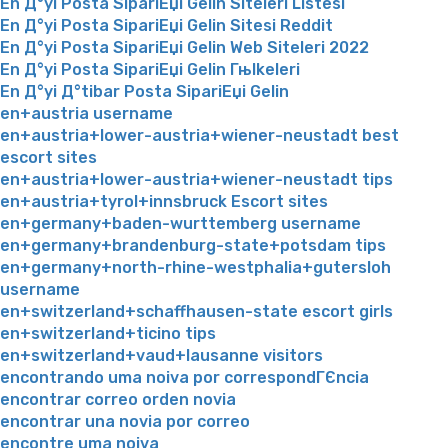
En Д°yi Posta SipariЕџi Gelin Siteleri Listesi
En Д°yi Posta SipariЕџi Gelin Sitesi Reddit
En Д°yi Posta SipariЕџi Gelin Web Siteleri 2022
En Д°yi Posta SipariЕџi Gelin Гњlkeleri
En Д°yi Д°tibar Posta SipariЕџi Gelin
en+austria username
en+austria+lower-austria+wiener-neustadt best
escort sites
en+austria+lower-austria+wiener-neustadt tips
en+austria+tyrol+innsbruck Escort sites
en+germany+baden-wurttemberg username
en+germany+brandenburg-state+potsdam tips
en+germany+north-rhine-westphalia+gutersloh
username
en+switzerland+schaffhausen-state escort girls
en+switzerland+ticino tips
en+switzerland+vaud+lausanne visitors
encontrando uma noiva por correspondГЄncia
encontrar correo orden novia
encontrar una novia por correo
encontre uma noiva