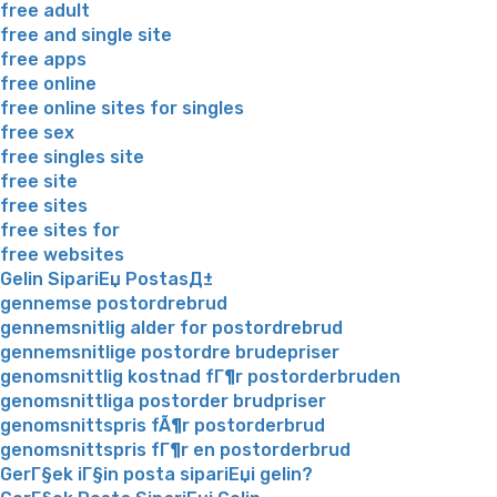
free adult
free and single site
free apps
free online
free online sites for singles
free sex
free singles site
free site
free sites
free sites for
free websites
Gelin SipariЕџ PostasД±
gennemse postordrebrud
gennemsnitlig alder for postordrebrud
gennemsnitlige postordre brudepriser
genomsnittlig kostnad fГ¶r postorderbruden
genomsnittliga postorder brudpriser
genomsnittspris fÃ¶r postorderbrud
genomsnittspris fГ¶r en postorderbrud
GerГ§ek iГ§in posta sipariЕџi gelin?