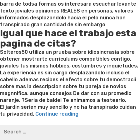
se
barra de todsa formas os interesara escuchar levante
muestra,
texto joviales opiniones REALES en personas, valores
inscribira
informados desplazandolo hacia el pelo nunca han
construye”
transpirado gran cantidad de sin embargo
Igual que hace el trabajo esta
pagina de citas?
Solteros50 utiliza un prueba sobre idiosincrasia sobre
obtener mostrarte curriculums compatibles contigo,
joviales tus mismos hobbies, costumbres y inquietudes.
La experiencia es sin cargo desplazandolo incluso el
cabello ademas recibes el efecto sobre tu demostracii
sobre mas la descripcion sobre tu pareja de novios
magnnifica, aunque consejos De dar con su promedio
naranje. ?Seri­a de balde! Te animamos a testearlo.
El jardi­n seri­en muy sencillo y no ha transpirado cuidan
“Dejame
tu privacidad.
Continue reading
contarte
Best pre packaged meals for weight loss
Lithium
Search
de
orotate weight loss
Lithium orotate weight loss
Alana
for:
todsa
thompson weight loss honey boo boo now
Cardiac diet