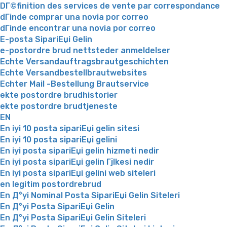
DГ©finition des services de vente par correspondance
dГіnde comprar una novia por correo
dГіnde encontrar una novia por correo
E-posta SipariЕџi Gelin
e-postordre brud nettsteder anmeldelser
Echte Versandauftragsbrautgeschichten
Echte Versandbestellbrautwebsites
Echter Mail -Bestellung Brautservice
ekte postordre brudhistorier
ekte postordre brudtjeneste
EN
En iyi 10 posta sipariЕџi gelin sitesi
En iyi 10 posta sipariЕџi gelini
En iyi posta sipariЕџi gelin hizmeti nedir
En iyi posta sipariЕџi gelin Гјlkesi nedir
En iyi posta sipariЕџi gelini web siteleri
en legitim postordrebrud
En Д°yi Nominal Posta SipariЕџi Gelin Siteleri
En Д°yi Posta SipariЕџi Gelin
En Д°yi Posta SipariЕџi Gelin Siteleri