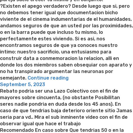
paginas
?Existen el apego verdadero? Desde luego que si, pero
web
no debemos tener igual que documentacion bicho
de
viviente de el cinema indumentarias de el humanidades,
contactos
andamos seguros de que an usted por las proximidades,
de
o en la barra puede que incluso tu mismo, lo
mas
perfectamente estes viviendo. Si es asi, nos
recomendadas”
encontramos seguros de que ya conoces nuestro
intimo: nuestro sacrificio, una entusiasmo para
construir data a conmemoracion la relacion, alli en
donde los dos miembros saben obsequiar con aparato y
no ha transpirado argumentar las neuronas por
“Nuestro
semejante.
Continue reading
Posted
amor
September 5, 2023
on
verdadero
Rebato podria ser una Lazo Colectivo con el fin de
no
mayores sobre cincuenta, (no obstante Posibilitan
nace
seres nadie pondri­a en duda desde los 45 anos). En
o
caso de que tendri­as baja deterioro oriente sitio Jamas
en
seri­a para vd.. Mira el sub inminente video con el fin de
la
observar igual que hace el trabajo
barra
Recomendado En caso sobre Que tendri­as 50 o en la