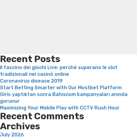
formas
for weight loss
Yasumint weight loss patch reviews
Search
de
Trampoline exercises for weight loss
Renew weight loss
encontrar
Online weight loss doctor phentermine
Fen fen weight
partenaire
loss
Bridget everett weight loss
Is shrimp healthy for
de
weight loss
Adhd weight loss
Thyroid medication weight
yo?
loss
Soda diet weight loss
Kelly price weight loss
Quick
s
weight loss recipes
Rapid weight loss fatty liver
Leeks
gigantesco
weight loss
Is peppermint tea good for weight loss
en
Recent Posts
Solteros
Il fascino dei giochi Live: perché superano le slot
cincuenta”
tradizionali nei casinò online
Coronavirus disease 2019
Start Betting Smarter with Our Mostbet Platform
Giris yaptıktan sonra Bahiscom kampanyaları anında
gorunur
Maximizing Your Mobile Play with CCTV Rush Hour
Recent Comments
Archives
July 2026