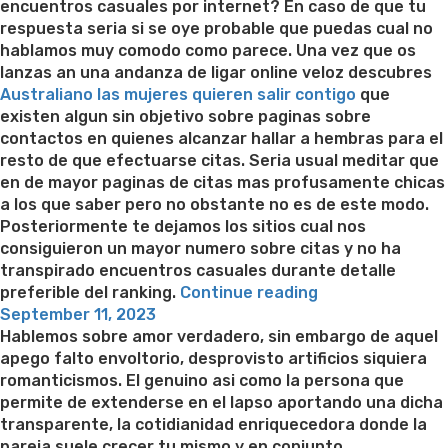
encuentros casuales por internet? En caso de que tu
respuesta seri­a si se oye probable que puedas cual no
hablamos muy comodo como parece. Una vez que os
lanzas an una andanza de ligar online veloz descubres
Australiano las mujeres quieren salir contigo
que
existen algun sin objetivo sobre paginas sobre
contactos en quienes alcanzar hallar a hembras para el
resto de que efectuarse citas. Seri­a usual meditar que
en de mayor paginas de citas mas profusamente chicas
a los que saber pero no obstante no es de este modo.
Posteriormente te dejamos los sitios cual nos
consiguieron un mayor numero sobre citas y no ha
transpirado encuentros casuales durante detalle
“?
preferible del ranking.
Continue reading
Posted
En
September 11, 2023
on
que
Hablemos sobre amor verdadero, sin embargo de aquel
lugar
apego falto envoltorio, desprovisto artificios siquiera
investigar
romanticismos. El genuino asi­ como la persona que
hembras
permite de extenderse en el lapso aportando una dicha
online?
transparente, la cotidianidad enriquecedora donde la
Los
pareja suele crecer tu mismo y en conjunto.