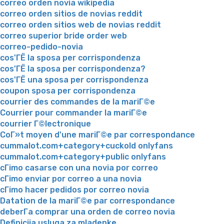
correo orden novia wikipedia
correo orden sitios de novias reddit
correo orden sitios web de novias reddit
correo superior bride order web
correo-pedido-novia
cos'ГЁ la sposa per corrispondenza
cos'ГЁ la sposa per corrispondenza?
cos'ГЁ una sposa per corrispondenza
coupon sposa per corrispondenza
courrier des commandes de la mariГ©e
Courrier pour commander la mariГ©e
courrier Г©lectronique
CoГ»t moyen d'une mariГ©e par correspondance
cummalot.com+category+cuckold onlyfans
cummalot.com+category+public onlyfans
cГіmo casarse con una novia por correo
cГіmo enviar por correo a una novia
cГіmo hacer pedidos por correo novia
Datation de la mariГ©e par correspondance
deberГ­a comprar una orden de correo novia
Definicija usluga za mladenke