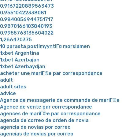
0.9167220889563473
0.95510422338081
0.9840056944751717
0.9870166103840193
0.9955763135604022
1,266470375
10 parasta postimyyntiГ¤ morsiamen
1xbet Argentina
1xbet Azerbajan
1xbet Azerbaydjan
acheter une mariГ©e par correspondance
adult
adult sites
advice
Agence de messagerie de commande de mariГ©e
Agence de vente par correspondance
agences de mariГ©e par correspondance
agencia de correo de orden de novia
agencia de novias por correo
agencias de novias por correo