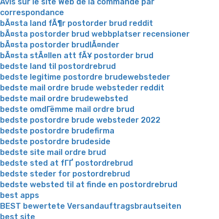
Avis sur le site Web de la commande par
correspondance
bÃ¤sta land fÃ¶r postorder brud reddit
bÃ¤sta postorder brud webbplatser recensioner
bÃ¤sta postorder brudlÃ¤nder
bÃ¤sta stÃ¤llen att fÃ¥ postorder brud
bedste land til postordrebrud
bedste legitime postordre brudewebsteder
bedste mail ordre brude websteder reddit
bedste mail ordre brudewebsted
bedste omdГёmme mail ordre brud
bedste postordre brude websteder 2022
bedste postordre brudefirma
bedste postordre brudeside
bedste site mail ordre brud
bedste sted at fГҐ postordrebrud
bedste steder for postordrebrud
bedste websted til at finde en postordrebrud
best apps
BEST bewertete Versandauftragsbrautseiten
best site