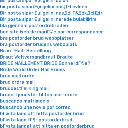
Bir posta sipariЕџi gelini bulun
bir posta sipariЕџi gelini nasД±l evlenir
Bir posta sipariЕџi gelini nasД±l Г§Д±kД±lД±r
Bir posta sipariЕџi gelini nerede bulabilirim
bla gjennom postordrebruden
bon site Web de mariГ©e par correspondance
bra postorder brud webbplatser
bra postorder brudens webbplats
Braut Mail -Bestellung
Braut Weltversandbraut Braute
BRIDE MAILLEMENT BRIDE Bonne idГ©e?
Bride World Order Mail Brides
brud mail ordre
brud ordre mail
brudbestГ¤llning mail
brude-tjenester til top mail-ordre
buscando matrimonio
buscando una novia por correo
bГ¤sta land att hitta postorder brud
bГ¤sta land fГ¶r postorderbrud
bГ¤sta landet att hitta en postorderbrud